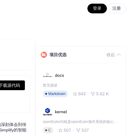
登录
注册
项目优选
收起
docs
下载源代码
暂无描述
843
5.62 K
Markdown
kernel
openEuler内核是openEuler操作系统的核心，既是系统性能与稳定性的基石，也是连接处理器、设备与服务的桥梁。
他深刻体会到传
plify的智能
507
537
C