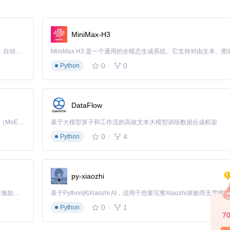
化流程，实现了四大技术突破：
MiniMax-H3
Claude Code 的开源替代方案。连接任意大模型，编辑代码，运行命令，自动验证 — 全自动执行。用 Rust 构建，极致性能。 ｜ An open-source alternative to Claude Code. Connect any LLM, edit code, run commands, and verify changes — autonomously. Built in Rust for speed. Get Started
ta.py、gpu_data.py等），工具构建了一个全面的硬件兼容性数据库
0
0
Python
升至95%以上
成的全自动化路径
DataFlow
Kimi K3 是Kimi能力最强的模型：这是一个拥有 2.8 万亿参数的混合专家（MoE）模型，具备原生视觉理解能力，并支持 100 万 token 的上下文窗口。
基于大模型算子和工作流的高效文本大模型训练数据合成框架
0
4
Python
件数据，自动生成最佳配置方案
py-xiaozhi
「源启盛夏」暑期校园开发者成长计划旨在激活校园开源力量，通过积分激励、认证扶持、资源倾斜等形式，引导高校组织和开发者完成「入驻 — 建项目 — 做贡献 — 获认证 — 得资源」的完整闭环。无论你是想带领社团入驻平台的组织者，还是希望用代码贡献证明自己的开发者，都能在这里找到属于你的成长路径。
智能评估
0
1
Python
7