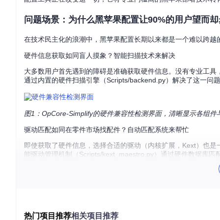
问题场景：为什么黑苹果配置让90%的用户望而却
在技术民主化的浪潮中，黑苹果配置长期以来都是一个难以跨越
硬件信息获取如同盲人摸象？智能扫描技术来解决
大多数用户首先遇到的障碍是准确获取硬件信息。没有专业工具，普通用
通过内置的硬件扫描引擎（Scripts/backend.py）解
图1：OpCore-Simplify的硬件兼容性检测界面，清晰显示各组
驱动匹配如同在零件市场找配件？自动匹配系统来帮忙
即使获取了硬件信息，选择合适的驱动（内核扩展，Kext）也是一项
能驱动管理机制（Scripts/kext_maestro.py）通过
ACPI补丁如同翻译加密文件？自动化工具来破解
ACPI（高级配置与电源接口）补丁被许多用户视为黑苹果配置的"
能理解的指令。OpCore-Simplify通过Scripts/acpi
工具核心突破：四大技术创新如何实现效率革命？
热门项目推荐
相关项目推荐