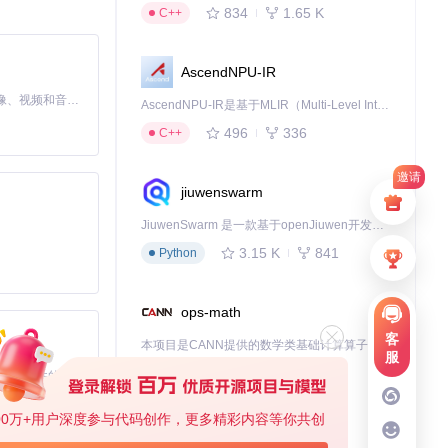
834
1.65 K
C++
AscendNPU-IR
MiniMax H3 是一个通用的全模态生成系统。它支持对由文本、图像、视频和音频组成的多模态上下文进行统一理解，并能生成分辨率高达 2K、时长可达 15 秒的带原生立体声音频的视频。得益于面向任务泛化的系统设计，H3 在预训练阶段就已具备广泛的多模态上下文理解与生成能力，能够出色地执行复杂的多模态指令。
AscendNPU-IR是基于MLIR（Multi-Level Intermediate Representation）构建的，面向昇腾亲和算子编译时使用的中间表示，提供昇腾完备表达能力，通过编译优化提升昇腾AI处理器计算效率，支持通过生态框架使能昇腾AI处理器与深度调优
496
336
C++
邀请
jiuwenswarm
JiuwenSwarm 是一款基于openJiuwen开发的智能AI Agent，它能够将大语言模型的强大能力，通过你日常使用的各类通讯应用，直接延伸至你的指尖。
3.15 K
841
Python
ops-math
客
本项目是CANN提供的数学类基础计算算子库，实现网络在NPU上加速计算。
服
1.24 K
1.36 K
C++
基于Python的Xiaozhi AI，适用于想要完整Xiaozhi体验而无需拥有专用硬件的用户。
00万+用户深度参与代码创作，更多精彩内容等你共创
deveco-code