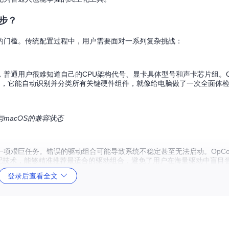
步？
的门槛。传统配置过程中，用户需要面对一系列复杂挑战：
户很难知道自己的CPU架构代号、显卡具体型号和声卡芯片组。OpCore-
决了这一问题，它能自动识别并分类所有关键硬件组件，就像给电脑做了一次全面体
件与macOS的兼容状态
艰巨任务。错误的驱动组合可能导致系统不稳定甚至无法启动。OpCore-Si
硬件数据库匹配技术，能够精准推荐最适合的驱动组合，避免了用户在海量驱动中盲目
登录后查看全文
珠穆朗玛峰"。这些被称为"硬件翻译器"的补丁文件，需要将PC硬件语言"翻
_guru.py模块，将原本需要手动编写的复杂补丁转化为自动化流程，大大降低了这一