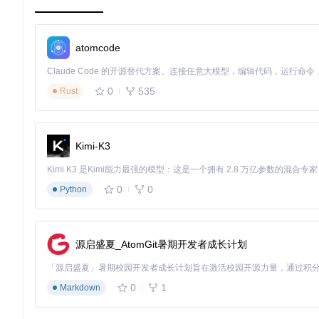
OpCore-Simplify的核心价值在于它将专业知识编码为自动
零基础也能搞定硬件适配？智能硬件分析引擎的魔力
atomcode
功能
：全自动硬件检测与兼容性评估
实现
：通过整合多个数据源（Scripts/datasets/下的cpu_da
0
535
Rust
优势
：将原本需要数小时的手动硬件分析缩短至3分钟，准确率提
配置流程图
图2：OpCore-Simplify的智能配置流程，从硬件检测到EFI生
Kimi-K3
复杂设置如何一键完成？决策树驱动的配置系统
功能
：基于决策树的配置生成器
0
0
Python
实现
：Scripts/config_prodigy.py模块使用预设规则和硬
优势
：消除了80%的手动设置步骤，将配置错误率降低70%
驱动冲突如何智能避免？AI驱动的兼容性引擎
源启盛夏_AtomGit暑期开发者成长计划
功能
：驱动冲突检测与优化推荐
实现
：通过Scripts/compatibility_checker.py实现驱动组合的
优势
：将驱动相关问题导致的启动失败率从65%降至15%以下
0
1
Markdown
效率对比数据