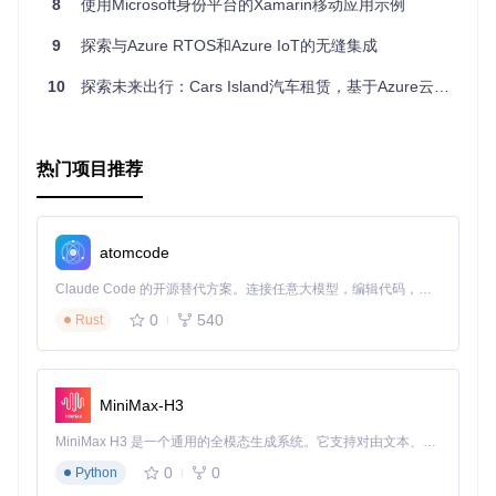
8
使用Microsoft身份平台的Xamarin移动应用示例
前沿性。
易于阅读
：采用Markdown格式编写，方便网络浏览，也便
9
探索与Azure RTOS和Azure IoT的无缝集成
于自定义样式和布局。
灵活性高
：开发者可以根据自身需求，选择本地构建或在线
10
探索未来出行：Cars Island汽车租赁，基于Azure云的智能解决方案
阅读，灵活度极高。
快来加入这个项目，一起踏上云连接移动应用开发的旅程，与
全球开发者共享知识，提升技能，共创未来！
热门项目推荐
atomcode
Claude Code 的开源替代方案。连接任意大模型，编辑代码，运行命令，自动验证 — 全自动执行。用 Rust 构建，极致性能。 ｜ An open-source alternative to Claude Code. Connect any LLM, edit code, run commands, and verify changes — autonomously. Built in Rust for speed. Get Started
0
540
Rust
MiniMax-H3
MiniMax H3 是一个通用的全模态生成系统。它支持对由文本、图像、视频和音频组成的多模态上下文进行统一理解，并能生成分辨率高达 2K、时长可达 15 秒的带原生立体声音频的视频。得益于面向任务泛化的系统设计，H3 在预训练阶段就已具备广泛的多模态上下文理解与生成能力，能够出色地执行复杂的多模态指令。
0
0
Python