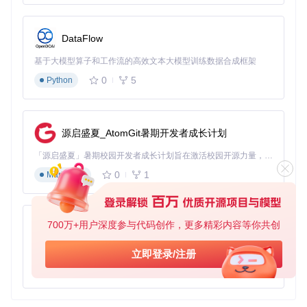
DataFlow
基于大模型算子和工作流的高效文本大模型训练数据合成框架
0
5
Python
源启盛夏_AtomGit暑期开发者成长计划
「源启盛夏」暑期校园开发者成长计划旨在激活校园开源力量，通过积分激励、认证扶持、资源倾斜等形式，引导高校组织和开发者完成「入驻 — 建项目 — 做贡献 — 获认证 — 得资源」的完整闭环。无论你是想带领社团入驻平台的组织者，还是希望用代码贡献证明自己的开发者，都能在这里找到属于你的成长路径。
0
1
Markdown
700万+用户深度参与代码创作，更多精彩内容等你共创
py-xiaozhi
基于Python的Xiaozhi AI，适用于想要完整Xiaozhi体验而无需拥有专用硬件的用户。
立即登录/注册
0
1
Python