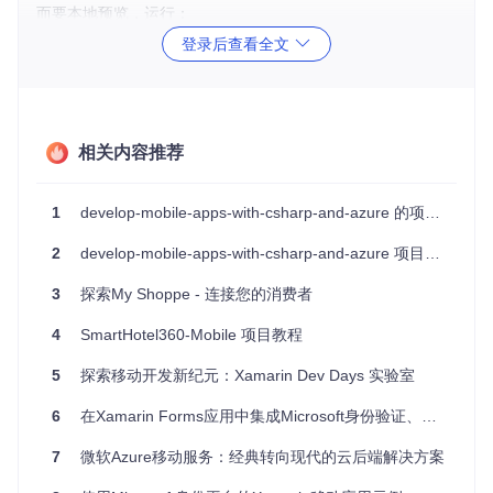
而要本地预览，运行：
登录后查看全文
你的站点将在
http://localhost:8000
等待你的探索。
相关内容推荐
项目及技术应用场景
不论你是想学习如何用C#语言和Xamarin构建跨平台移动应
1
develop-mobile-apps-with-csharp-and-azure 的项目扩展与二次开发
用，还是希望掌握Azure云计算服务的集成，这本书都为你提
供了详尽的教程。你将学到如何设计、开发和部署能够在云端
2
develop-mobile-apps-with-csharp-and-azure 项目亮点解析
无缝运作的应用，从而实现高效的数据同步和远程服务调用。
3
探索My Shoppe - 连接您的消费者
在企业级应用开发、物联网项目或是个人创新项目中，这些技
术和实践方法都将大放异彩。无论你是独立开发者、团队成员
4
SmartHotel360-Mobile 项目教程
还是教育工作者，都能从这个项目中受益。
5
探索移动开发新纪元：Xamarin Dev Days 实验室
项目特点
6
在Xamarin Forms应用中集成Microsoft身份验证、Microsoft Authenticator应用（Broker）和Microsoft Graph
开放源码
：所有内容完全免费，允许贡献者通过PR参与改
进。
7
微软Azure移动服务：经典转向现代的云后端解决方案
实时更新
：作者会及时整合社区反馈，确保内容的准确性和