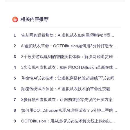
OOTDiffusion正是为解决这一痛点而生的创新工具。它利用先
进的扩散模型(Diffusion Model)技术，让用户只需上传自己的
照片和喜欢的服装图片，就能快速生成逼真的试穿效果预览。
相关内容推荐
OOTDiffusion支持多种服装风格的虚拟试穿，展示不同款式在
1
告别网购退货烦恼：AI虚拟试衣如何重塑时尚消费体验
不同模特身上的效果
2
AI虚拟试衣革命：OOTDiffusion如何用3分钟打造专业级穿搭效果？
这款工具的核心优势在于其精准的服装融合技术。它不仅能保
留服装的细节特征，还能根据人体姿态进行自然调整，让虚拟
3
3个改变游戏规则的智能换装体验：解决网购退货难题的AI虚拟试衣技术
试穿效果更加真实可信。无论是印花T恤、连衣裙还是外套，
OOTDiffusion都能准确模拟出服装的质感和垂坠感。
4
3步实现AI虚拟试衣：如何用OOTDiffusion革新在线购物体验
🛠️ 背后的技术魔法：OOTDiffusion如何实现虚
5
革命性AI试衣技术：让虚拟穿搭体验超越线下试衣间
拟试衣？
6
颠覆传统试衣体验：AI虚拟试衣技术的革命性突破
你可能会好奇，OOTDiffusion是如何将一件服装"穿"到模特身
7
3步解锁AI虚拟试衣：让网购穿搭零失误的开源方案
上的？这背后其实是一套复杂而精妙的AI技术流程。
8
如何用OOTDiffusion实现AI虚拟试衣？5分钟上手的智能穿搭解决方案
OOTDiffusion的工作流程展示了从图像输入到最终试衣效果生
成的全过程
9
OOTDiffusion：用AI虚拟试衣技术解决线上购物决策难题