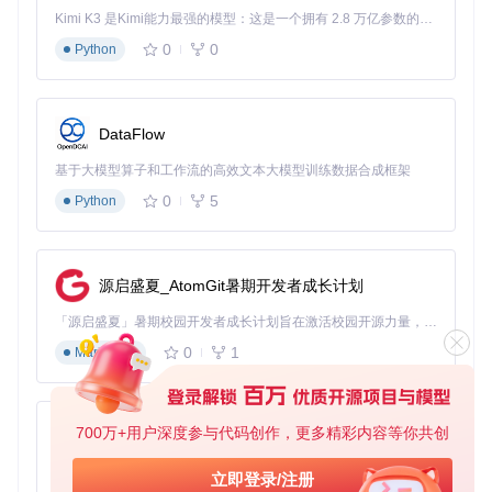
Kimi K3 是Kimi能力最强的模型：这是一个拥有 2.8 万亿参数的混合专家（MoE）模型，具备原生视觉理解能力，并支持 100 万 token 的上下文窗口。
OOTDiffusion支持各种体型和姿态的模特图片
0
0
Python
然后，选择你喜欢的服装图片，例如这件VANS印花T恤：
DataFlow
OOTDiffusion兼容各种服装类型的图片
基于大模型算子和工作流的高效文本大模型训练数据合成框架
接下来，通过OOTDiffusion的Web界面上传这两张图片，系统
将自动生成试穿效果：
0
5
Python
OOTDiffusion生成的高清虚拟试衣效果
源启盛夏_AtomGit暑期开发者成长计划
要在自己的电脑上体验OOTDiffusion，只需执行以下步骤：
「源启盛夏」暑期校园开发者成长计划旨在激活校园开源力量，通过积分激励、认证扶持、资源倾斜等形式，引导高校组织和开发者完成「入驻 — 建项目 — 做贡献 — 获认证 — 得资源」的完整闭环。无论你是想带领社团入驻平台的组织者，还是希望用代码贡献证明自己的开发者，都能在这里找到属于你的成长路径。
克隆项目仓库：
0
1
Markdown
git 
clone
cd
安装依赖：
700万+用户深度参与代码创作，更多精彩内容等你共创
py-xiaozhi
基于Python的Xiaozhi AI，适用于想要完整Xiaozhi体验而无需拥有专用硬件的用户。
立即登录/注册
启动Web界面：