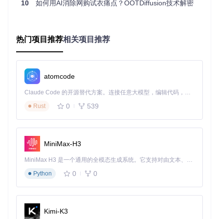
OOTDiffusion的工作原理可以简单分为三个步骤：
10
如何用AI消除网购试衣痛点？OOTDiffusion技术解密
图像编码
：系统首先通过VAE编码器分别提取模特图像和
服装图像的特征。这一步就像是把图像"翻译"成AI能够理
解的数字语言。
热门项目推荐
相关项目推荐
服装融合
：专门设计的Outfitting UNet网络将服装特征与
人体特征进行智能融合。这一步相当于AI裁缝，根据人体
姿态调整服装的形态。
atomcode
Claude Code 的开源替代方案。连接任意大模型，编辑代码，运行命令，自动验证 — 全自动执行。用 Rust 构建，极致性能。 ｜ An open-source alternative to Claude Code. Connect any LLM, edit code, run commands, and verify changes — autonomously. Built in Rust for speed. Get Started
图像生成
：最后，Denoising UNet网络逐步去噪，生成最
终的试穿效果图像。这个过程就像是AI艺术家对图像进行
0
539
Rust
精细的描绘和优化。
整个过程在普通电脑上就能完成，无需专业的图形处理设备，
这使得OOTDiffusion的使用门槛大大降低。
MiniMax-H3
🌟 如何开始你的虚拟试衣之旅？
MiniMax H3 是一个通用的全模态生成系统。它支持对由文本、图像、视频和音频组成的多模态上下文进行统一理解，并能生成分辨率高达 2K、时长可达 15 秒的带原生立体声音频的视频。得益于面向任务泛化的系统设计，H3 在预训练阶段就已具备广泛的多模态上下文理解与生成能力，能够出色地执行复杂的多模态指令。
0
0
Python
使用OOTDiffusion进行虚拟试衣非常简单，即使你不是技术专
家也能轻松上手。只需按照以下步骤操作：
首先，准备一张清晰的全身照作为模特图片，比如这样的示例
Kimi-K3
模特照片：