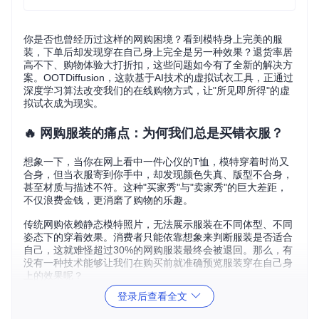
你是否也曾经历过这样的网购困境？看到模特身上完美的服
装，下单后却发现穿在自己身上完全是另一种效果？退货率居
高不下、购物体验大打折扣，这些问题如今有了全新的解决方
案。OOTDiffusion，这款基于AI技术的虚拟试衣工具，正通过
深度学习算法改变我们的在线购物方式，让"所见即所得"的虚
拟试衣成为现实。
🔥 网购服装的痛点：为何我们总是买错衣服？
想象一下，当你在网上看中一件心仪的T恤，模特穿着时尚又
合身，但当衣服寄到你手中，却发现颜色失真、版型不合身，
甚至材质与描述不符。这种"买家秀"与"卖家秀"的巨大差距，
不仅浪费金钱，更消磨了购物的乐趣。
传统网购依赖静态模特照片，无法展示服装在不同体型、不同
姿态下的穿着效果。消费者只能依靠想象来判断服装是否适合
自己，这就难怪超过30%的网购服装最终会被退回。那么，有
没有一种技术能够让我们在购买前就准确预览服装穿在自己身
上的效果呢？
登录后查看全文
💡 OOTDiffusion：AI驱动的虚拟试衣革命