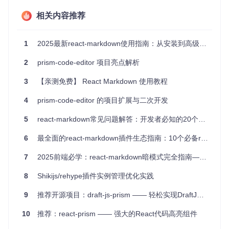
项目特点
相关内容推荐
易用性强
: 只需简单引入并配置，即可快速实现代码高亮功
能。
1
2025最新react-markdown使用指南：从安装到高级配置全流程
兼容性好
: 支持所有Prism支持的语言，并且可以通过设置选
项忽略未知语言，避免出错。
2
prism-code-editor 项目亮点解析
灵活性高
: 提供配置项
alias
，允许自定义语言别名。
性能优化
: 适合在Node环境下运行，对于大型项目也能保持
3
【亲测免费】 React Markdown 使用教程
良好的处理速度。
4
prism-code-editor 的项目扩展与二次开发
通过以上介绍，你应该已经对
@mapbox/rehype-prism
有了深
入的理解。无论你是前端开发者，还是技术博主，甚至是构建
5
react-markdown常见问题解答：开发者必知的20个技巧
技术社区的创业者，这款工具都能帮助你提高内容质量，让代
码更加清晰易读。立即尝试并加入到你的项目中，体验它带来
6
最全面的react-markdown插件生态指南：10个必备remark/rehype插件推荐
的便捷与美感吧！
7
2025前端必学：react-markdown暗模式完全指南——从实现到性能优化
8
Shikijs/rehype插件实例管理优化实践
9
推荐开源项目：draft-js-prism —— 轻松实现DraftJS代码高亮
10
推荐：react-prism —— 强大的React代码高亮组件