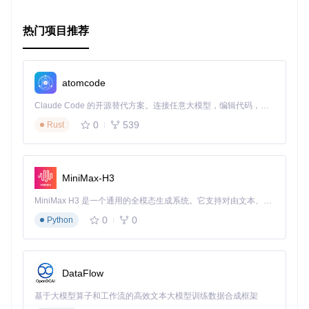
热门项目推荐
atomcode
Claude Code 的开源替代方案。连接任意大模型，编辑代码，运行命令，自动验证 — 全自动执行。用 Rust 构建，极致性能。 ｜ An open-source alternative to Claude Code. Connect any LLM, edit code, run commands, and verify changes — autonomously. Built in Rust for speed. Get Started
0
539
Rust
MiniMax-H3
MiniMax H3 是一个通用的全模态生成系统。它支持对由文本、图像、视频和音频组成的多模态上下文进行统一理解，并能生成分辨率高达 2K、时长可达 15 秒的带原生立体声音频的视频。得益于面向任务泛化的系统设计，H3 在预训练阶段就已具备广泛的多模态上下文理解与生成能力，能够出色地执行复杂的多模态指令。
0
0
Python
DataFlow
基于大模型算子和工作流的高效文本大模型训练数据合成框架