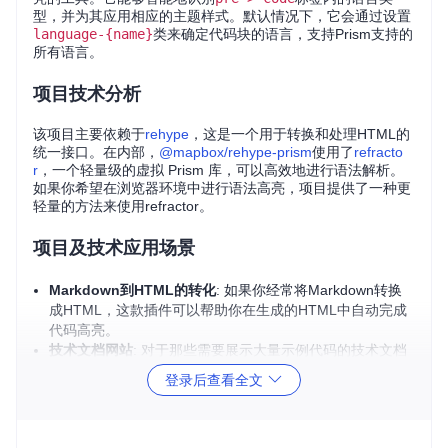
型，并为其应用相应的主题样式。默认情况下，它会通过设置
language-{name}
类来确定代码块的语言，支持Prism支持的
所有语言。
项目技术分析
该项目主要依赖于
rehype
，这是一个用于转换和处理HTML的
统一接口。在内部，
@mapbox/rehype-prism
使用了
refracto
r
，一个轻量级的虚拟 Prism 库，可以高效地进行语法解析。
如果你希望在浏览器环境中进行语法高亮，项目提供了一种更
轻量的方法来使用refractor。
项目及技术应用场景
Markdown到HTML的转化
: 如果你经常将Markdown转换
成HTML，这款插件可以帮助你在生成的HTML中自动完成
代码高亮。
技术文档网站
: 对于那些需要展示大量示例代码的技术文档
站点，
@mapbox/rehype-prism
能显著提升代码可读性。
登录后查看全文
在线编辑器或博客平台
: 在线编辑器或博客平台可以集成这
个插件，使用户在预览时获得高质量的代码显示效果。