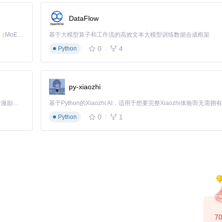
DataFlow
Kimi K3 是Kimi能力最强的模型：这是一个拥有 2.8 万亿参数的混合专家（MoE）模型，具备原生视觉理解能力，并支持 100 万 token 的上下文窗口。
基于大模型算子和工作流的高效文本大模型训练数据合成框架
0
4
Python
硬件报告
py-xiaozhi
「源启盛夏」暑期校园开发者成长计划旨在激活校园开源力量，通过积分激励、认证扶持、资源倾斜等形式，引导高校组织和开发者完成「入驻 — 建项目 — 做贡献 — 获认证 — 得资源」的完整闭环。无论你是想带领社团入驻平台的组织者，还是希望用代码贡献证明自己的开发者，都能在这里找到属于你的成长路径。
e-Simplify硬件报告生成页面，显示报告路径和状态
0
1
Python
ws电脑上生成报告后导入。Linux/macOS用户需通过Windows系统
支持，黄色感叹号表示需要额外配置，红色叉号表示不支持
7
pCore-Simplify硬件兼容性检查结果，显示Intel CPU支持和NVID