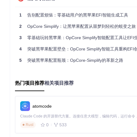
OpenCore（简称OC）是黑苹果系统的引导程序，相当于mac
文件夹。传统配置过程需要手动编写这本"翻译手册"，而OpCore-S
1
告别配置烦恼：零基础用户的黑苹果EFI智能生成工具
OpCore-Simplify的三大技术突破
2
OpCore Simplify：让黑苹果配置从噩梦到轻松的蜕变之旅
1. 硬件-系统语言自动翻译
3
零基础玩转黑苹果：OpCore Simplify智能配置工具让EFI生
工具内置的硬件数据库（位于Scripts/datasets/目录）包
言。
4
突破黑苹果配置壁垒：OpCore Simplify智能工具重构EF
2. 可视化配置界面
5
突破黑苹果配置瓶颈：OpCore-Simplify的革新之路
将传统的代码编辑转化为图形界面操作，所有参数调整都有中文说
3. 实时兼容性校验
热门项目推荐
相关项目推荐
在配置过程中实时检查硬件兼容性，就像翻译软件在你输入时即
配置效率对比表
配置维度
传统手动配置
OpCore-S
atomcode
平均耗时
8小时
30分钟
技术门槛
需理解ACPI/DSDT等专业知识
仅需基本电
0
533
Rust
首次成功率
约50%
约90%
错误排查难度
需分析日志文件
工具内置错