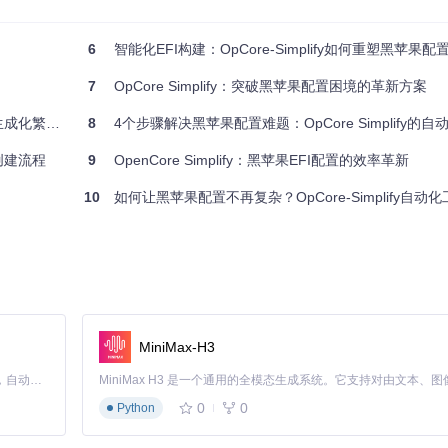
OS和PC硬件之间的"翻译官"。而EFI（可扩展固件接口）则是存储这个"翻
implify则能自动生成它。
6
智能化EFI构建：OpCore-Simplify如何重塑黑苹果配
7
OpCore Simplify：突破黑苹果配置困境的革新方案
成化繁为简
8
4个步骤解决黑苹果配置难题：OpCore Simplify的自动化
含超过5000种硬件配置方案，能像专业翻译一样将你的PC硬件规格"翻译"成mac
I创建流程
9
OpenCore Simplify：黑苹果EFI配置的效率革新
10
如何让黑苹果配置不再复杂？OpCore-Simplify自动化
明，就像使用翻译软件时选择"自动检测语言"一样简单。
时提示语法错误，避免配置完成后才发现硬件不支持的情况。
提升倍数
implify
MiniMax-H3
16倍
Claude Code 的开源替代方案。连接任意大模型，编辑代码，运行命令，自动验证 — 全自动执行。用 Rust 构建，极致性能。 ｜ An open-source alternative to Claude Code. Connect any LLM, edit code, run commands, and verify changes — autonomously. Built in Rust for speed. Get Started
脑操作能力
降低90%复杂度
0
0
Python
提升80%
误提示
简化70%