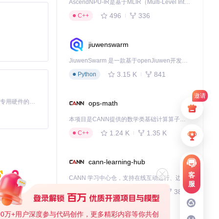
AscendNPU-IR是基于MLIR（Multi-Level Intermediate Representation）构建的，面向昇腾亲和算子编译时使用的中间表示，提供昇腾完备表达能力，通过编译优化提升昇腾AI处理器计算效率，支持通过生态框架使能昇腾AI处理器与深度调优
496
336
C++
jiuwenswarm
JiuwenSwarm 是一款基于openJiuwen开发的智能AI Agent，它能够将大语言模型的强大能力，通过你日常使用的各类通讯应用，直接延伸至你的指尖。
3.15 K
841
Python
邀请
基于Python的Xiaozhi AI，适用于想要完整Xiaozhi体验而无需拥有专用硬件的用户。
ops-math
本项目是CANN提供的数学类基础计算算子库，实现网络在NPU上加速计算。
生成报告。
1.24 K
1.35 K
C++
cann-learning-hub
客
CANN 学习中心仓，支持在线互动运行、边学边练，提供教程、示例与优化方案，一站式助力昇腾开发者快速上手。
服
740
380
Jupyter Notebook
00万+用户深度参与代码创作，更多精彩内容等你共创
IA显卡不支持