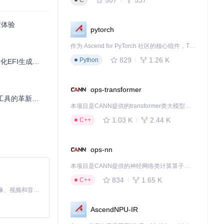
C
译官"工作手册的
置体验
pytorch
作为 Ascend for PyTorch 社区的核心组件，TorchNPU 是昇腾专为 PyTorch 打造的深度学习适配插件，使 PyTorch 框架能够直接调用昇腾 NPU，为开发者提供昇腾 AI 处理器的超强算力。
829
1.26 K
Python
EFI生成方案
OS能理解的语
ops-transformer
工具的革新之路
本项目是CANN提供的transformer类大模型算子库，实现网络在NPU上加速计算。
1.03 K
2.44 K
C++
ops-nn
本项目是CANN提供的神经网络类计算算子库，实现网络在NPU上加速计算。
834
1.65 K
C++
MiniMax H3 是一个通用的全模态生成系统。它支持对由文本、图像、视频和音频组成的多模态上下文进行统一理解，并能生成分辨率高达 2K、时长可达 15 秒的带原生立体声音频的视频。得益于面向任务泛化的系统设计，H3 在预训练阶段就已具备广泛的多模态上下文理解与生成能力，能够出色地执行复杂的多模态指令。
AscendNPU-IR