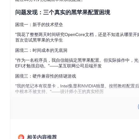
问题发现：三个真实的黑苹果配置困境
困境一：新手的技术壁垒
"我花了整整两天时间研究OpenCore文档，还是不知道从哪里
首次尝试黑苹果的大学生
困境二：时间成本的无底洞
"作为一名程序员，我自信能搞定黑苹果配置。但实际操作中，光
EFI才勉强启动。"——某互联网公司后端开发
困境三：硬件兼容性的猜谜游戏
"我的笔记本有双显卡，Intel集显和NVIDIA独显。按照教程配
中根本不被支持。"——设计师小王的真实经历
OpCore-Simplify的欢迎界面提供清晰的配置流程指引，让新手不
方案解析：黑苹果配置的"翻译器"思维
相关内容推荐
什么是OpenCore EFI？