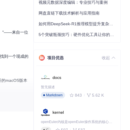
视频元数据深度编辑：专业技巧与案例
网盘直链下载技术解析与应用指南
如何用DeepSeek-R1推理模型提升复杂任务解决能力：完整指南
。"——来自一位
5个突破瓶颈技巧：硬件优化工具让你的电脑性能提升30%
坛找到一个现成的
项目优选
收起
docs
的macOS版本
暂无描述
843
5.62 K
Markdown
和注意事项
kernel
openEuler内核是openEuler操作系统的核心，既是系统性能与稳定性的基石，也是连接处理器、设备与服务的桥梁。
507
537