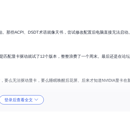
开始。那些ACPI、DSDT术语就像天书，尝试修改配置后电脑直接无法启动
是匹配显卡驱动就试了12个版本，整整浪费了一个周末。最后还是在论
置后，要么无法驱动显卡，要么睡眠唤醒后花屏。后来才知道NVIDIA显卡在新
登录后查看全文
再迷失方向。alt文本：OpCore-Simplify工具欢迎界面，展示配置步骤