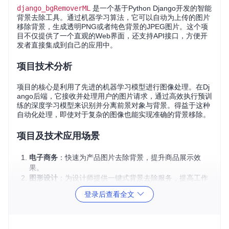
django_bgRemoverML
是一个基于Python Django开发的智能
背景去除工具。通过机器学习算法，它可以自动为上传的图片
移除背景，生成透明PNG或者纯色背景的JPEG图片。这个项
目不仅提供了一个直观的Web界面，还支持API接口，方便开
发者直接集成到自己的应用中。
项目技术分析
项目的核心是利用了先进的机器学习模型进行图像处理。在Dj
ango后端，它接收并处理用户的图片请求，通过高效执行预训
练的深度学习模型来识别并分离前景对象与背景。得益于这种
自动化处理，即使对于复杂的图像也能实现准确的背景移除。
项目及技术应用场景
电子商务
：快速为产品图片去除背景，提升商品展示效
果。
图形设计
：为设计师提供一键式背景去除服务，提高工作
效率。
登录后查看全文
社交媒体
：创建无背景个人头像或动态贴图，增加互动趣
味性。
API集成
：任何需要图片背景去除功能的Web应用或移动