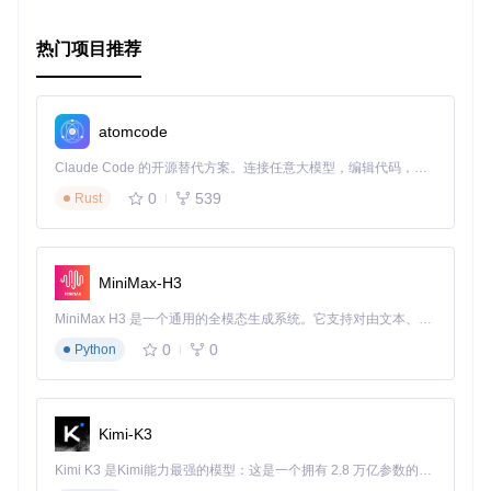
热门项目推荐
atomcode
Claude Code 的开源替代方案。连接任意大模型，编辑代码，运行命令，自动验证 — 全自动执行。用 Rust 构建，极致性能。 ｜ An open-source alternative to Claude Code. Connect any LLM, edit code, run commands, and verify changes — autonomously. Built in Rust for speed. Get Started
0
539
Rust
MiniMax-H3
MiniMax H3 是一个通用的全模态生成系统。它支持对由文本、图像、视频和音频组成的多模态上下文进行统一理解，并能生成分辨率高达 2K、时长可达 15 秒的带原生立体声音频的视频。得益于面向任务泛化的系统设计，H3 在预训练阶段就已具备广泛的多模态上下文理解与生成能力，能够出色地执行复杂的多模态指令。
0
0
Python
Kimi-K3
Kimi K3 是Kimi能力最强的模型：这是一个拥有 2.8 万亿参数的混合专家（MoE）模型，具备原生视觉理解能力，并支持 100 万 token 的上下文窗口。