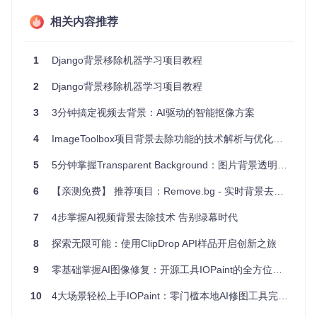
应用都可以轻松接入。
相关内容推荐
项目特点
简单易用
：只需通过POST请求发送Base64编码的图像，
1
Django背景移除机器学习项目教程
即可获取处理后的图片。
2
Django背景移除机器学习项目教程
跨平台
：支持Linux操作系统，适应性强。
API支持
：提供RESTful API，方便与其他系统无缝集成。
3
3分钟搞定视频去背景：AI驱动的智能抠像方案
开源社区活跃
：欢迎贡献代码，不断优化项目功能。
免费试用
：无需付费，您可以立即开始尝试使用。
4
ImageToolbox项目背景去除功能的技术解析与优化建议
为了部署，您可以轻松地按照提供的
setup.sh
脚本进行操
5
5分钟掌握Transparent Background：图片背景透明化终极指南 🎯
作，并通过Django管理命令启动服务器。对于那些希望进一步
扩展和贡献的开发者，项目作者热情地邀请大家提交Pull Req
6
【亲测免费】 推荐项目：Remove.bg - 实时背景去除神器
uest，共同推动项目发展。
如果您正在寻找一款简洁高效的背景去除解决方案，那么
djan
7
4步掌握AI视频背景去除技术 告别绿幕时代
go_bgRemoverML
无疑是您的不二之选。立即行动起来，体验
机器学习带给图像处理的神奇力量吧！
8
探索无限可能：使用ClipDrop API样品开启创新之旅
9
零基础掌握AI图像修复：开源工具IOPaint的全方位应用指南
10
4大场景轻松上手IOPaint：零门槛本地AI修图工具完全指南