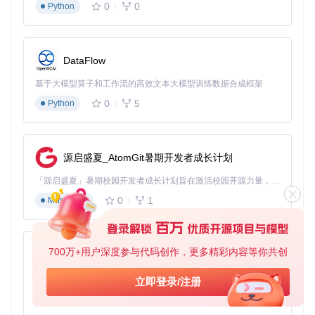
0
0
Python
DataFlow
基于大模型算子和工作流的高效文本大模型训练数据合成框架
0
5
Python
源启盛夏_AtomGit暑期开发者成长计划
「源启盛夏」暑期校园开发者成长计划旨在激活校园开源力量，通过积分激励、认证扶持、资源倾斜等形式，引导高校组织和开发者完成「入驻 — 建项目 — 做贡献 — 获认证 — 得资源」的完整闭环。无论你是想带领社团入驻平台的组织者，还是希望用代码贡献证明自己的开发者，都能在这里找到属于你的成长路径。
0
1
Markdown
700万+用户深度参与代码创作，更多精彩内容等你共创
py-xiaozhi
基于Python的Xiaozhi AI，适用于想要完整Xiaozhi体验而无需拥有专用硬件的用户。
立即登录/注册
0
1
Python