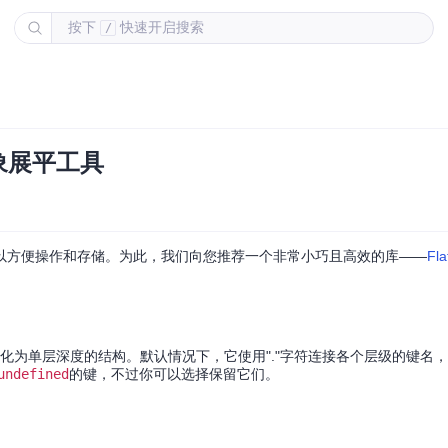
按下
快速开启搜索
/
对象展平工具
以方便操作和存储。为此，我们向您推荐一个非常小巧且高效的库——
Fla
或数组扁平化为单层深度的结构。默认情况下，它使用"."字符连接各个层级的键
undefined
的键，不过你可以选择保留它们。