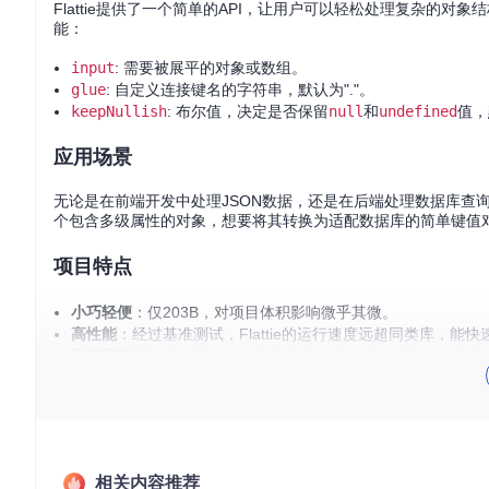
Flattie提供了一个简单的API，让用户可以轻松处理复杂的对象
能：
input
: 需要被展平的对象或数组。
glue
: 自定义连接键名的字符串，默认为"."。
keepNullish
: 布尔值，决定是否保留
null
和
undefined
值，
应用场景
无论是在前端开发中处理JSON数据，还是在后端处理数据库查询
个包含多级属性的对象，想要将其转换为适配数据库的简单键值对结构
项目特点
小巧轻便
：仅203B，对项目体积影响微乎其微。
高性能
：经过基准测试，Flattie的运行速度远超同类库，能
高度可定制
：可自定义连接符和保留空值选项，满足各种需求
易用性高
：简洁的API设计，易于理解和使用。
下面是一个简单的使用示例：
import
 { flattie } 
from
'flattie'
;

相关内容推荐