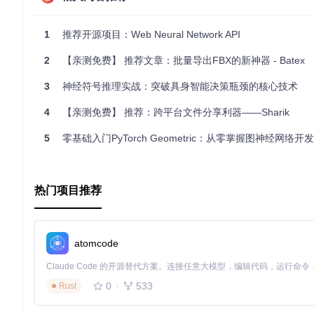
const
 obj = {

a
: 
'hi'
,

1
推荐开源项目：Web Neural Network API
b
: {

a
: 
null
,

2
【亲测免费】 推荐文章：批量导出FBX的新神器 - Batex
b
: [
'foo'
, 
''
, 
null
, 
'bar'
],

d
: 
'hello'
,

3
神经符号推理实战：突破具身智能决策瓶颈的核心技术
e
: {

a
: 
'yo'
,

4
【亲测免费】 推荐：跨平台文件分享利器——Sharik
b
: 
undefined
,

c
: 
'sup'
,

d
: 
0
,

5
零基础入门PyTorch Geometric：从零掌握图神经网络
f
: [

        { 
foo
: 
123
, 
bar
: 
123
 },

        { 
foo
: 
465
, 
bar
: 
456
 },

      ]

热门项目推荐
    }

  },

c
: 
'world'
};

atomcode
const
 flatObj = 
flattie
console
.
log
0
533
Rust
通过以上代码，你会得到一个扁平化的对象，所有的嵌套都被展