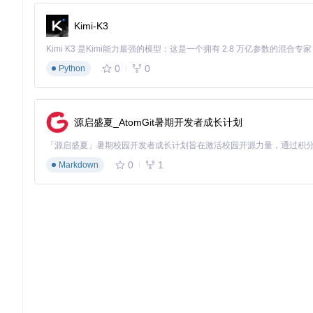
结语
Kimi-K3
无论是新手开发者还是经验丰富的老手，Flattie都是一款不
便捷。赶紧尝试一下吧，看看Flattie如何让您的代码更简洁，效
0
0
Python
立即在GitHub上安装并查看完整文档
版权信息：MIT ©
Luke Edwards
源启盛夏_AtomGit暑期开发者成长计划
0
1
Markdown