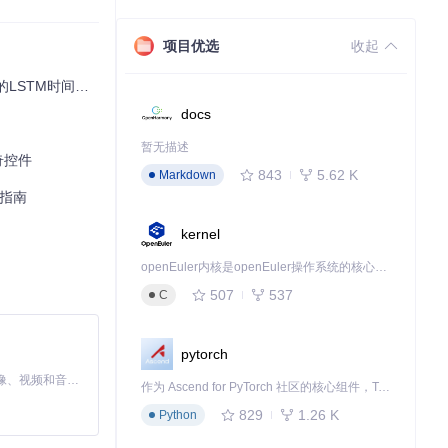
项目优选
收起
时间序列预测神器
docs
暂无描述
神奇控件
843
5.62 K
Markdown
践指南
kernel
openEuler内核是openEuler操作系统的核心，既是系统性能与稳定性的基石，也是连接处理器、设备与服务的桥梁。
507
537
C
pytorch
MiniMax H3 是一个通用的全模态生成系统。它支持对由文本、图像、视频和音频组成的多模态上下文进行统一理解，并能生成分辨率高达 2K、时长可达 15 秒的带原生立体声音频的视频。得益于面向任务泛化的系统设计，H3 在预训练阶段就已具备广泛的多模态上下文理解与生成能力，能够出色地执行复杂的多模态指令。
作为 Ascend for PyTorch 社区的核心组件，TorchNPU 是昇腾专为 PyTorch 打造的深度学习适配插件，使 PyTorch 框架能够直接调用昇腾 NPU，为开发者提供昇腾 AI 处理器的超强算力。
829
1.26 K
Python