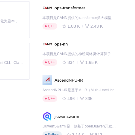
ops-transformer
本项目是CANN提供的transformer类大模型算子库，实现网络在NPU上加速计算。
Toonflow 是一款 AI 短剧漫剧工具，能够利用 AI 技术将小说自动转化为剧本，并结合 AI 生成的图片和视频，实现高效的短剧创作。借助 Toonflow，可以轻松完成从文字到影像的全流程，让短剧制作变得更加智能与便捷。
结构时变得更加
1.03 K
2.43 K
C++
ops-nn
本项目是CANN提供的神经网络类计算算子库，实现网络在NPU上加速计算。
834
1.65 K
C++
免费、本地、开源的 24/7 全天候 Cowork 应用，以及适用于 Gemini CLI、Claude Code、Codex、OpenCode、Qwen Code、Goose CLI、Auggie 等的 OpenClaw | 🌟 喜欢就点star吧
AscendNPU-IR
AscendNPU-IR是基于MLIR（Multi-Level Intermediate Representation）构建的，面向昇腾亲和算子编译时使用的中间表示，提供昇腾完备表达能力，通过编译优化提升昇腾AI处理器计算效率，支持通过生态框架使能昇腾AI处理器与深度调优
496
335
C++
jiuwenswarm
JiuwenSwarm 是一款基于openJiuwen开发的智能AI Agent，它能够将大语言模型的强大能力，通过你日常使用的各类通讯应用，直接延伸至你的指尖。
3.14 K
842
Python