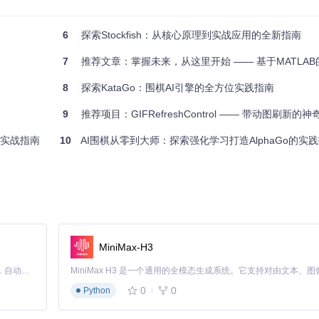
6
探索Stockfish：从核心原理到实战应用的全新指南
7
推荐文章：掌握未来，从这里开始 —— 基于MATLAB的LSTM
8
探索KataGo：围棋AI引擎的全方位实践指南
9
推荐项目：GIFRefreshControl —— 带动图刷新的
开发实战指南
10
AI围棋从零到大师：探索强化学习打造AlphaGo的实
MiniMax-H3
Claude Code 的开源替代方案。连接任意大模型，编辑代码，运行命令，自动验证 — 全自动执行。用 Rust 构建，极致性能。 ｜ An open-source alternative to Claude Code. Connect any LLM, edit code, run commands, and verify changes — autonomously. Built in Rust for speed. Get Started
0
0
Python
开，键名以定义好的分隔符连接。