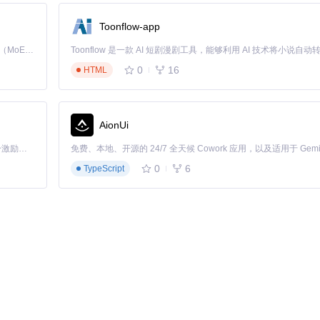
Toonflow-app
Kimi K3 是Kimi能力最强的模型：这是一个拥有 2.8 万亿参数的混合专家（MoE）模型，具备原生视觉理解能力，并支持 100 万 token 的上下文窗口。
容忽视的利器。它的高效、轻量级特性和强大的功能，使得在处理复杂的对象
率更高！
0
16
HTML
AionUi
「源启盛夏」暑期校园开发者成长计划旨在激活校园开源力量，通过积分激励、认证扶持、资源倾斜等形式，引导高校组织和开发者完成「入驻 — 建项目 — 做贡献 — 获认证 — 得资源」的完整闭环。无论你是想带领社团入驻平台的组织者，还是希望用代码贡献证明自己的开发者，都能在这里找到属于你的成长路径。
0
6
TypeScript