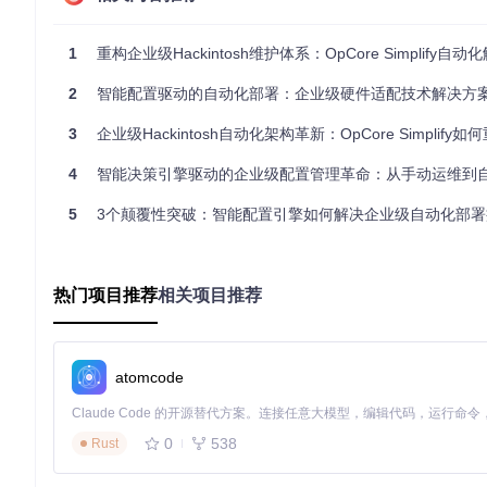
硬件兼容性验证界面
1
重构企业级Hackintosh维护体系：OpCore Simplify自
【智能配置生成器】
功能定位
：将决策结果转化为可执行配置
2
智能配置驱动的自动化部署：企业级硬件适配技术解决方
创新点
：通过模板引擎结合补丁生成算法，自动构建EFI结构
实际效果
：配置生成时间从人工4小时缩短至8分钟，代码行数减少
3
企业级Hackintosh自动化架构革新：OpCore Simplify如何重塑EFI
系统配置界面
4
智能决策引擎驱动的企业级配置管理革命：从手动运维到自动化部署
金融科技与制造企业如何应用自动化部署技术？
5
3个颠覆性突破：智能配置引擎如何解决企业级自动化部署
金融科技企业核心系统部署案例
某大型金融科技公司需要在异构服务器环境中部署高性能交易系统，传
热门项目推荐
相关项目推荐
lify后，通过配置模板功能实现标准化部署，仅需1名工程师3小
制造企业生产环境部署案例
atomcode
某汽车制造企业需要为不同生产线配置差异化的工业控制环境。OpC
用配置，系统切换时间从传统2小时/台缩短至5分钟/台，生产停机
不同配置方式的成本效益对比
0
538
Rust
配置方式
技术门槛
部署时间
成功率
年维