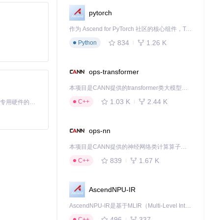
pytorch
作为 Ascend for PyTorch 社区的核心组件，TorchNPU 是昇腾专为 PyTorch 打造的深度学习适配插件，使 PyTorch 框架能够直接调用昇腾 NPU，为开发者提供昇腾 AI 处理器的超强算力。
834
1.26 K
Python
ops-transformer
本项目是CANN提供的transformer类大模型算子库，实现网络在NPU上加速计算。
1.03 K
2.44 K
C++
基于Python的Xiaozhi AI，适用于想要完整Xiaozhi体验而无需拥有专用硬件的用户。
件报告导入，确保
ops-nn
本项目是CANN提供的神经网络类计算算子库，实现网络在NPU上加速计算。
839
1.67 K
C++
证完成后生成详细
AscendNPU-IR
AscendNPU-IR是基于MLIR（Multi-Level Intermediate Representation）构建的，面向昇腾亲和算子编译时使用的中间表示，提供昇腾完备表达能力，通过编译优化提升昇腾AI处理器计算效率，支持通过生态框架使能昇腾AI处理器与深度调优
496
337
C++