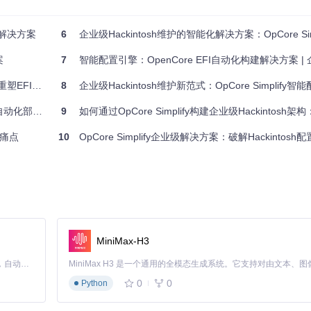
动化解决方案
6
企业级Hackintosh维护的智能化解决方案：OpCore Simplif
案
7
智能配置引擎：OpenCore EFI自动化构建解决方案 | 企业
65%
配置维护效率
8
企业级Hackintosh维护新范式：OpCore Simplify智能配置
的范式跃迁
9
如何通过OpCore Simplify构建企业级Hackintosh架
痛点
10
OpCore Simplify企业级解决方案：破解Hackintos
统配置方式需要5名工程师工作3天才能完成10台服务器的配置。采用OpC
时即可完成全部配置，部署一致性达100%，系统稳定性提升40%，年维护
MiniMax-H3
ore-Simplify的多模板管理功能允许管理员为焊接、涂装、总装等不
时间减少92%，设备利用率提升35%。
Claude Code 的开源替代方案。连接任意大模型，编辑代码，运行命令，自动验证 — 全自动执行。用 Rust 构建，极致性能。 ｜ An open-source alternative to Claude Code. Connect any LLM, edit code, run commands, and verify changes — autonomously. Built in Rust for speed. Get Started
0
0
Python
护成本
成本效益比