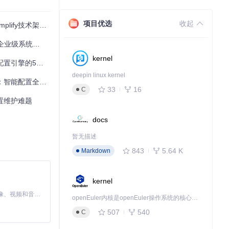
项目优选
收起
y技术架构深度剖析
级系统部署工具
kernel
引擎的5大技术突破
deepin linux kernel
构：智能配置全解析
33
16
C
h配置维护难题
docs
ore-Simp
暂无描述
成本降低68%。
843
5.64 K
Markdown
同生产环节创建专
kernel
MiniMax H3 是一个通用的全模态生成系统。它支持对由文本、图像、视频和音频组成的多模态上下文进行统一理解，并能生成分辨率高达 2K、时长可达 15 秒的带原生立体声音频的视频。得益于面向任务泛化的系统设计，H3 在预训练阶段就已具备广泛的多模态上下文理解与生成能力，能够出色地执行复杂的多模态指令。
openEuler内核是openEuler操作系统的核心，既是系统性能与稳定性的基石，也是连接处理器、设备与服务的桥梁。
507
540
C