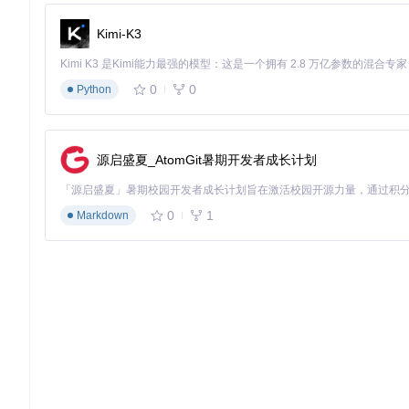
手动配置
高级
48小时/台
高
60%
传统工具
中级
8小时/台
中
75%
Kimi-K3
初级
15分钟/台
低
OpCore-Simplify
98%
0
0
Python
企业如何实施自动化部署解决方案？
实施OpCore-Simplify自动化部署解决方案主要分为三个阶段：
源启盛夏_AtomGit暑期开发者成长计划
1. 硬件特征采集阶段
通过硬件报告导入或实时硬件扫描两种方式，采集200+硬件参数，生
全面准确地获取硬件信息。
0
1
Markdown
硬件报告选择界面
2. 兼容性验证阶段
系统进行三个层次的兼容性验证：基础兼容性筛查（CPU/主板/
的兼容性矩阵，标注各组件的支持状态和优化方向。
# 核心算法片段：兼容性决策逻辑
def
check_compatibility
(
hardware_report
):

# 基础兼容性筛查