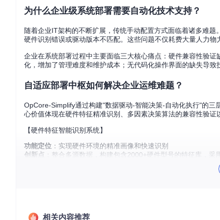
为什么企业级系统部署需要自动化技术支持？
随着企业IT架构的不断扩展，传统手动配置方式面临着诸多难题。
硬件识别错误或驱动版本不匹配。这些问题不仅耗费大量人力物力
企业在系统部署过程中主要面临三大核心痛点：硬件兼容性验证
化，增加了管理难度和维护成本；无代码化操作界面的缺失导致
自适应部署中枢如何解决企业运维难题？
OpCore-Simplify通过构建"数据驱动-智能决策-自动
心价值体现在硬件特征精准识别、多因素决策算法的兼容性验证
【硬件特征智能识别系统】
功能定位
：实现硬件环境的精准画像和快速识别
创新点
：整合多源数据，构建包含2000+硬件型号的特征库，
实际效果
：硬件识别准确率提升至98.7%，平均识别时间缩短至3
【兼容性决策引擎】
功能定位
：预测硬件与系统版本的匹配度
创新点
：基于决策树的兼容性推理模型，综合考虑CPU架构、GP
实际效果
：兼容性预测准确率达94.3%，将配置冲突风险降低72
相关内容推荐