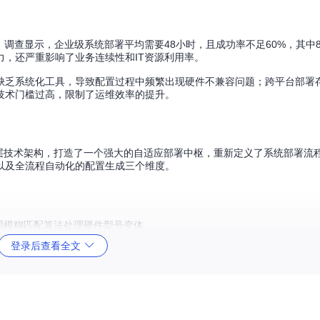
调查显示，企业级系统部署平均需要48小时，且成功率不足60%，其中8
，还严重影响了业务连续性和IT资源利用率。
缺乏系统化工具，导致配置过程中频繁出现硬件不兼容问题；跨平台部署
技术门槛过高，限制了运维效率的提升。
化执行"的三层技术架构，打造了一个强大的自适应部署中枢，重新定义了系统部署
以及全流程自动化的配置生成三个维度。
采用模糊匹配算法处理硬件型号变体
.2秒
登录后查看全文
U特性、芯片组支持等12个维度参数
%