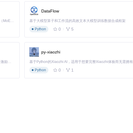
1:1.2
1:3.5
DataFlow
1:8.7
Kimi K3 是Kimi能力最强的模型：这是一个拥有 2.8 万亿参数的混合专家（MoE）模型，具备原生视觉理解能力，并支持 100 万 token 的上下文窗口。
基于大模型算子和工作流的高效文本大模型训练数据合成框架
0
5
Python
py-xiaozhi
「源启盛夏」暑期校园开发者成长计划旨在激活校园开源力量，通过积分激励、认证扶持、资源倾斜等形式，引导高校组织和开发者完成「入驻 — 建项目 — 做贡献 — 获认证 — 得资源」的完整闭环。无论你是想带领社团入驻平台的组织者，还是希望用代码贡献证明自己的开发者，都能在这里找到属于你的成长路径。
成标准化报告。系统支持Windows/Linux/macOS多平台格式的硬
0
1
Python
显卡）、高级功能支持评估（电源管理/网络/存储）和性能优化建议。验