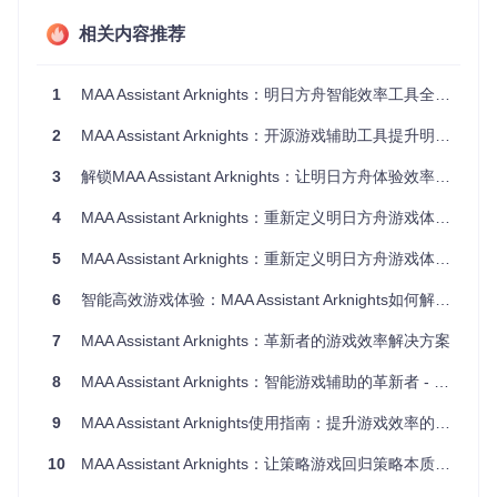
技术原理
：系统根据干员技能、设施加成和资源需求，使用贪
相关内容推荐
心算法计算最优分配方案，动态调整排班以适应干员状态变
化。
1
MAA Assistant Arknights：明日方舟智能效率工具全解析
场景化应用指南：三步实现高效游戏体验
2
MAA Assistant Arknights：开源游戏辅助工具提升明日方舟体验全指南
自动化战斗配置：从零开始的高效刷本方案
3
解锁MAA Assistant Arknights：让明日方舟体验效率倍增的全面指南
问题场景
：玩家需要高效刷取特定关卡材料，但手动操作耗时
且易疲劳。
4
MAA Assistant Arknights：重新定义明日方舟游戏体验的智能助手
解决方案
：通过MAA的自动化战斗功能，设置目标关卡和执行
5
MAA Assistant Arknights：重新定义明日方舟游戏体验的智能辅助工具
次数，实现无人值守刷本。
操作步骤
：
6
智能高效游戏体验：MAA Assistant Arknights如何解放玩家双手？
打开MAA助手，在主界面点击"战斗设置"按钮
7
MAA Assistant Arknights：革新者的游戏效率解决方案
在关卡选择列表中选择目标关卡，设置执行次数和间隔时
8
间
MAA Assistant Arknights：智能游戏辅助的革新者 - 明日方舟玩家的效率提升工具
点击"开始执行"按钮，工具自动完成战斗流程
9
MAA Assistant Arknights使用指南：提升游戏效率的5个实用技巧
10
MAA Assistant Arknights：让策略游戏回归策略本质的开源自动化工具
基建最优配置：提升资源产出效率