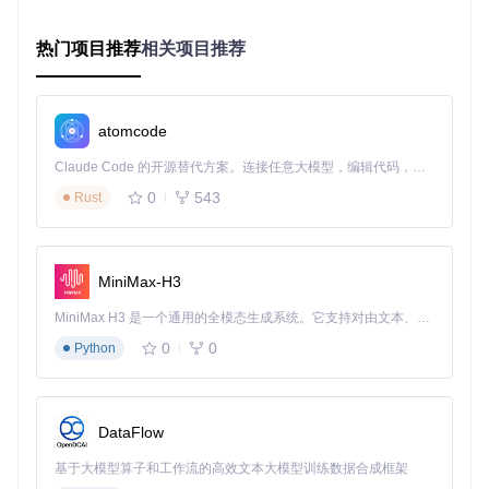
问题场景
：玩家基建布局混乱，资源产出效率低下，赤金产量
无法满足需求。
热门项目推荐
相关项目推荐
解决方案
：利用MAA的基建智能管理功能，优化干员分配和设
施布局。
操作步骤
：
atomcode
Claude Code 的开源替代方案。连接任意大模型，编辑代码，运行命令，自动验证 — 全自动执行。用 Rust 构建，极致性能。 ｜ An open-source alternative to Claude Code. Connect any LLM, edit code, run commands, and verify changes — autonomously. Built in Rust for speed. Get Started
在MAA主界面进入"基建管理"模块
导入当前干员列表和设施状态
0
543
Rust
点击"优化配置"按钮，系统生成最优排班方案
根据推荐方案调整干员部署，资源产出提升30%
个性化配置策略：打造专属游戏辅助方案
MiniMax-H3
MiniMax H3 是一个通用的全模态生成系统。它支持对由文本、图像、视频和音频组成的多模态上下文进行统一理解，并能生成分辨率高达 2K、时长可达 15 秒的带原生立体声音频的视频。得益于面向任务泛化的系统设计，H3 在预训练阶段就已具备广泛的多模态上下文理解与生成能力，能够出色地执行复杂的多模态指令。
低配置设备优化方案：流畅运行的设置技巧
0
0
Python
问题场景
：低配电脑运行MAA时出现卡顿，影响自动化执行效
率。
解决方案
：通过调整性能参数，降低系统资源占用。
DataFlow
操作步骤
：
基于大模型算子和工作流的高效文本大模型训练数据合成框架