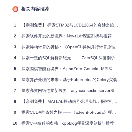
4. 项目特点
相关内容推荐
同步风格编码
: AsyncBlock允许你以类似同步的代码样式书
1
【亲测免费】 探索STM32与LCD12864的奇妙之旅：在Proteus中实现图形显示的完美模拟
写异步逻辑，极大提升了代码的直观性和可维护性。
最小化错误处理
: 自动化的错误传播机制使得异常处理变得
2
探索软件开发的新境界：NovaLdr深度剖析与推荐
简单，不再需要冗长的try-catch嵌套。
灵活的任务组合
: 支持串行和并行的操作模式，适合不同复
3
探索异构计算的奥秘：《OpenCL异构并行计算原理机制与优化实践》深度解读
杂度的异步控制流需求。
完整的结果管理
: 简洁的数据共享与结果获取方式，包括
fl
4
探索一致的SQL解析新纪元 —— ZetaSQL深度剖析与应用指南
ow.set
和
flow.get
等，使得多步骤异步操作间的数据传递
变得轻而易举。
5
探索围棋智能新境界：AlphaZero-Gomoku-MPI深度解析与应用探索
保留堆栈追踪
: 在异步调用之间，它努力保持原始的堆栈信
息，这对于调试是一个巨大的福音。
6
探索异步处理的未来：基于Kubernetes的Celery实战
结语
7
探索高效网络连接新境界：asyncio-socks-server深度解析与推荐
AsyncBlock是Node.js异步编程领域的一大革新尝试，它不仅
试图解决异步编程中的痛点，还提供了灵活性和控制力的完美
8
【亲测免费】 MATLAB振动信号处理实战：探索机械世界的秘密语言
平衡。无论是新手还是经验丰富的开发者，都能从中找到提升
工作效率的钥匙，享受更加优雅、高效的异步编程体验。如果
9
探索CUDA的奇妙之旅 ——《advent-of-cuda》项目深度剖析
您的项目中充满了错综复杂的异步调用，不妨尝试引入Async
Block，让代码更加干净、可读，让异步编程变得如同书写同
10
探索C++编程的奥秘：cppblog项目深度剖析与推荐
步代码一般自然。