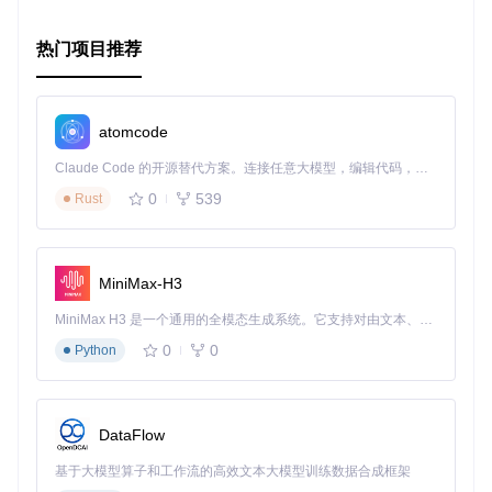
热门项目推荐
atomcode
Claude Code 的开源替代方案。连接任意大模型，编辑代码，运行命令，自动验证 — 全自动执行。用 Rust 构建，极致性能。 ｜ An open-source alternative to Claude Code. Connect any LLM, edit code, run commands, and verify changes — autonomously. Built in Rust for speed. Get Started
0
539
Rust
MiniMax-H3
MiniMax H3 是一个通用的全模态生成系统。它支持对由文本、图像、视频和音频组成的多模态上下文进行统一理解，并能生成分辨率高达 2K、时长可达 15 秒的带原生立体声音频的视频。得益于面向任务泛化的系统设计，H3 在预训练阶段就已具备广泛的多模态上下文理解与生成能力，能够出色地执行复杂的多模态指令。
0
0
Python
DataFlow
基于大模型算子和工作流的高效文本大模型训练数据合成框架