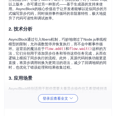
以上版本，亦可通过另一种形式——基于生成器的支持来使
用。AsyncBlock的核心价值在于让开发者能够以近似同步的方
式编写异步代码，同时保持事件循环的非阻塞特性，极大地提
升了代码可读性和调试效率。
2. 技术分析
AsyncBlock通过引入fibers机制，巧妙地绕过了Node.js单线程
模型的限制，允许函数暂停并恢复执行，而不会中断事件循
环。这背后的魔法在于
flow.add()
和
flow.wait()
这样的方
法，它们分别用于添加异步任务和等待这些任务完成，从而在
逻辑上模拟了同步执行的流程。此外，其源代码转换功能更是
直接，将异步调用转换为更简洁的语法，减少了回调地狱的同
时，也优化了错误处理和结果收集过程。
3. 应用场景
AsyncBlock特别适用于那些需要大量异步操作但又希望维持清
晰代码结构的场景，如网络请求序列化、数据库批量查询、文
件系统操作等。例如，在进行多个文件顺序或并发读取后合并
登录后查看全文
内容，或者在一系列复杂的依赖性操作中保持数据的一致性和
流畅性时，AsyncBlock能大展身手。通过它可以轻松组织复杂
的异步流程，使代码更加紧凑易懂。