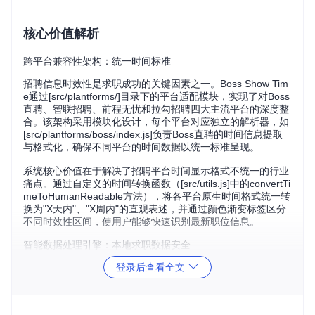
核心价值解析
跨平台兼容性架构：统一时间标准
招聘信息时效性是求职成功的关键因素之一。Boss Show Tim
e通过[src/plantforms/]目录下的平台适配模块，实现了对Boss
直聘、智联招聘、前程无忧和拉勾招聘四大主流平台的深度整
合。该架构采用模块化设计，每个平台对应独立的解析器，如
[src/plantforms/boss/index.js]负责Boss直聘的时间信息提取
与格式化，确保不同平台的时间数据以统一标准呈现。
系统核心价值在于解决了招聘平台时间显示格式不统一的行业
痛点。通过自定义的时间转换函数（[src/utils.js]中的convertTi
meToHumanReadable方法），将各平台原生时间格式统一转
换为"X天内"、"X周内"的直观表述，并通过颜色渐变标签区分
不同时效性区间，使用户能够快速识别最新职位信息。
智能数据处理引擎：本地求职数据安全
登录后查看全文
数据处理核心模块[src/data/]采用分层设计，通过BO（业务对
象）与DTO（数据传输对象）分离实现数据解耦。以SearchJ
obBO（[src/data/bo/searchJobBO.js]）为例，该类封装了职
位搜索的核心业务属性，包括职位名称、公司名称、发布时间