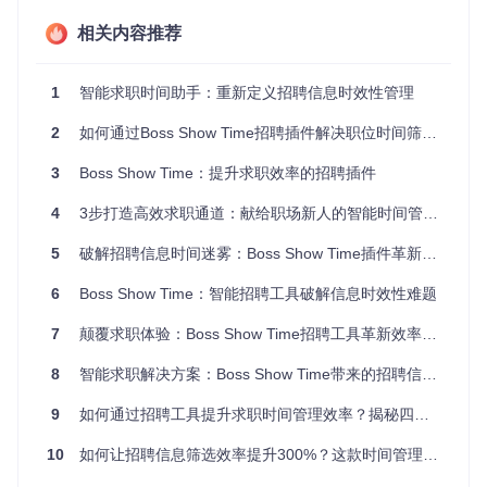
区间等关键参数，为跨平台数据整合提供统一接口。
相关内容推荐
本地数据管理功能确保用户求职数据安全存储于本地，避免云
端同步带来的隐私风险。系统通过Offscreen Document（[src/
background.js]中的setupOffscreenDocument方法）实现后台
1
智能求职时间助手：重新定义招聘信息时效性管理
数据处理，利用Web Worker进行本地数据库操作，既保证了
数据处理效率，又避免了主线程阻塞影响用户体验。
2
如何通过Boss Show Time招聘插件解决职位时间筛选难题
场景化应用指南
3
Boss Show Time：提升求职效率的招聘插件
环境依赖与安装配置
4
3步打造高效求职通道：献给职场新人的智能时间管理工具
安装Boss Show Time前需确保系统满足以下环境要求：Node.
5
破解招聘信息时间迷雾：Boss Show Time插件革新求职效率
js v14+、npm v6+及Chrome浏览器90+版本。开发者模式安
装步骤如下：
6
Boss Show Time：智能招聘工具破解信息时效性难题
git 
7
颠覆求职体验：Boss Show Time招聘工具革新效率提升新范式
clone
cd
 boss-show-time

npm install

8
智能求职解决方案：Boss Show Time带来的招聘信息时间管理革命
9
如何通过招聘工具提升求职时间管理效率？揭秘四大平台时间筛选技巧
构建完成后，在Chrome浏览器中开启开发者模式，通过"加载
10
如何让招聘信息筛选效率提升300%？这款时间管理工具让求职决策更精准
已解压的扩展程序"功能选择dist目录即可完成安装。常见问题
排查：若出现"manifest.json格式错误"，需检查node版本是否