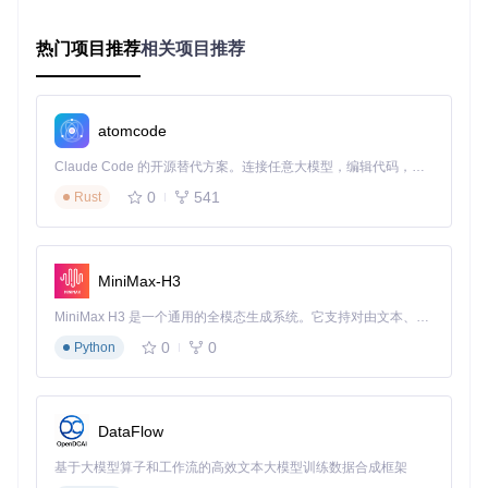
符合要求；若职位时间未显示，可尝试清除浏览器缓存后重启
扩展。
热门项目推荐
相关项目推荐
高效求职工作流
多平台职位信息同步功能允许用户在不同招聘网站间无缝切
换，系统自动记录各平台浏览历史并统一管理。通过侧边栏
atomcode
（[src/sidepanel/]）提供的时间筛选器，用户可快速定位近7
天内发布的职位，结合在线状态过滤（[src/plantforms/boss/o
Claude Code 的开源替代方案。连接任意大模型，编辑代码，运行命令，自动验证 — 全自动执行。用 Rust 构建，极致性能。 ｜ An open-source alternative to Claude Code. Connect any LLM, edit code, run commands, and verify changes — autonomously. Built in Rust for speed. Get Started
nlineFilter.js]）功能，优先展示HR在线的岗位，显著提高沟通
0
541
Rust
效率。
本地数据统计功能为用户提供求职进度分析，通过记录职位首
览时间（firstBrowseDatetime）和浏览频率，帮助用户优化求
职策略。数据备份与恢复功能确保在扩展升级或重装时不会丢
MiniMax-H3
失重要求职信息，所有操作均在本地完成，保障数据安全。
MiniMax H3 是一个通用的全模态生成系统。它支持对由文本、图像、视频和音频组成的多模态上下文进行统一理解，并能生成分辨率高达 2K、时长可达 15 秒的带原生立体声音频的视频。得益于面向任务泛化的系统设计，H3 在预训练阶段就已具备广泛的多模态上下文理解与生成能力，能够出色地执行复杂的多模态指令。
技术实现揭秘
0
0
Python
模块化架构设计
系统采用三层架构设计：表现层（Sidepanel）、业务逻辑层
DataFlow
（Data）和数据访问层（API）。表现层通过Vue组件（[src/si
depanel/views/]）实现用户界面，业务逻辑层处理核心算法与
基于大模型算子和工作流的高效文本大模型训练数据合成框架
数据转换，数据访问层通过[src/api/bridge.js]实现与各平台的