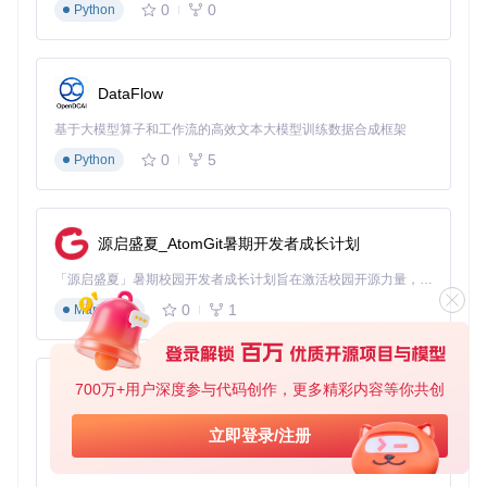
0
0
Python
AirBattery不仅解决了多设备电量监控的痛点，更带来了可量
化的效率提升和设备保护价值。根据模拟测试数据，使用AirB
attery可实现以下改进：
DataFlow
AirBattery方
提升
评估维度
传统方式
式
幅度
基于大模型算子和工作流的高效文本大模型训练数据合成框架
设备电量检查
0
5
Python
45秒/次
2秒/次
95.6%
时间
低电量意外发
12次/月
1.5次/月
87.5%
生率
源启盛夏_AtomGit暑期开发者成长计划
多设备充电规
3.2分钟/次
0.8分钟/次
75.0%
划效率
「源启盛夏」暑期校园开发者成长计划旨在激活校园开源力量，通过积分激励、认证扶持、资源倾斜等形式，引导高校组织和开发者完成「入驻 — 建项目 — 做贡献 — 获认证 — 得资源」的完整闭环。无论你是想带领社团入驻平台的组织者，还是希望用代码贡献证明自己的开发者，都能在这里找到属于你的成长路径。
电池健康维护
一般（凭经
优秀（智能提
0
1
Markdown
60.0%
水平
验）
醒）
你是否计算过每天在不同设备间切换检查电量所花费的时间？
假设每次检查平均耗时30秒，每天10次，一年就是30×10×36
700万+用户深度参与代码创作，更多精彩内容等你共创
py-xiaozhi
5=109500秒，约合30.4小时——相当于近4个工作日的时间成
本。
基于Python的Xiaozhi AI，适用于想要完整Xiaozhi体验而无需拥有专用硬件的用户。
立即登录/注册
0
1
Python
摄影师王师傅的使用体验