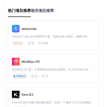
历史数据缓存（7天趋势分析）
异常状态识别（快速掉电预警）
热门项目推荐
相关项目推荐
智能分类系统
按设备类型分组（电脑/耳机/手表等）
按使用频率排序
按电量状态优先级标记
atomcode
交互展示层
多维度信息呈现
Claude Code 的开源替代方案。连接任意大模型，编辑代码，运行命令，自动验证 — 全自动执行。用 Rust 构建，极致性能。 ｜ An open-source alternative to Claude Code. Connect any LLM, edit code, run commands, and verify changes — autonomously. Built in Rust for speed. Get Started
列表视图（详细信息模式）
0
539
Rust
环形仪表盘（快速概览模式）
状态栏迷你显示（极简模式）
全场景适配
桌面主窗口
MiniMax-H3
Dock 栏图标
通知中心小组件
MiniMax H3 是一个通用的全模态生成系统。它支持对由文本、图像、视频和音频组成的多模态上下文进行统一理解，并能生成分辨率高达 2K、时长可达 15 秒的带原生立体声音频的视频。得益于面向任务泛化的系统设计，H3 在预训练阶段就已具备广泛的多模态上下文理解与生成能力，能够出色地执行复杂的多模态指令。
深色/浅色主题自动切换
0
0
Python
AirBattery提供列表和环形仪表盘等多种视图模式，满足不同
使用场景下的电量监控需求
Kimi-K3
价值论证：效率提升与电池保护的双重收益
Kimi K3 是Kimi能力最强的模型：这是一个拥有 2.8 万亿参数的混合专家（MoE）模型，具备原生视觉理解能力，并支持 100 万 token 的上下文窗口。