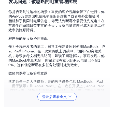
发现问题：被忽略的电量管理困境
你是否遇到过这样的场景：重要的客户视频会议正在进行，你
的AirPods突然因电量耗尽而断开连接？或者在外出拍摄时，
相机和手机同时电量告急，却无法判断哪个需要优先充电？在
苹果生态系统日益丰富的今天，设备电量管理已成为影响工作
效率的隐形障碍。
程序员的多设备协同挑战
作为全栈开发者的陈工，日常工作需要同时使用MacBook、iP
ad Pro和iPhone。在一次紧急线上调试中，他的iPad突然关
机，导致参考文档无法访问，延误了问题解决。事后发现，他
的MacBook电量充足，但完全没有意识到iPad电量已不足1
0%。这种信息断层在多任务处理时尤为致命。
教师的课堂设备管理难题
李老师是一名大学讲师，她的教学设备包括 MacBook、iPad
（用于演示）和 Apple Pencil。在一次公开课上，Apple Penci
l 突然没电，导致无法在课件上做标注。她坦言："我总是忘记
检查这些辅助设备的电量，它们不像手机那样频繁提醒。"
登录后查看全文
摄影师的外景拍摄危机
专业摄影师王师傅的工作依赖 MacBook（后期处理）、iPhon