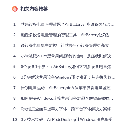
e（沟通）和 iPad（样片展示）。一次重要的外景拍摄中，他
的 MacBook 电量耗尽，无法现场查看 RAW 格式照片，不得
相关内容推荐
不提前结束拍摄。"如果当时能在一个屏幕上看到所有设备电
量，就不会出现这种情况。"
1
苹果设备电量管理难题？AirBattery让多设备续航监控一步到位
解决方案：AirBattery的设备电量神经中枢系统
2
颠覆多设备电量管理的智能工具：AirBattery让7亿苹果用户告别电量焦虑
AirBattery 作为 Mac 平台的电量管理工具，构建了一个类
3
多设备电量集中监控：让苹果生态设备管理更高效，告别电量焦虑
似"设备神经中枢"的系统，将分散的电量信息整合为统一的可
视化网络。它采用三层架构设计，实现从设备发现到智能提醒
4
小米笔记本Pro黑苹果问题诊疗指南：从症状到解决方案
的全流程管理。
设备感知层
5
6个设备1个界面：AirBattery如何终结多设备电量焦虑？
自动扫描周边苹果设备
6
蓝牙低功耗（BLE）实时监测
3分钟解决苹果设备Windows驱动难题：从连接失败到高效办公的转型方案
USB 连接设备状态捕捉
7
告别电量焦虑：AirBattery全方位苹果设备电量监控工具深度评测
本地网络设备发现机制
多协议数据解析
8
如何解决Windows连接苹果设备难题？解锁高效驱动安装新方案
支持 iDevice 专用协议
AirPods 充电盒状态识别
9
6大维度全面掌握苹方字体：跨平台字体解决方案终极指南
第三方配件电量读取
数据处理层
10
3大技术突破！AirPodsDesktop让Windows用户享受苹果级耳机体验
电量数据聚合
实时状态采集（每秒更新）