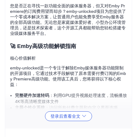
您是否正在寻找一款功能全面的媒体服务器，但又对Emby Pr
emiere的订阅费用望而却步？emby-unlocked项目为您提供了
一个零成本解决方案，让普通用户也能免费享受Emby服务器
的全部高级功能。无论您是家庭媒体爱好者、小型办公环境管
理员，还是技术探索者，这个开源工具都能帮助您轻松搭建专
业级媒体服务平台。
🚀 Emby高级功能解锁指南
核心价值解析
emby-unlocked是一个专注于解除Emby媒体服务器功能限制
的开源项目，它通过技术手段解锁了原本需要付费订阅的Emb
y Premiere高级功能。使用该工具后，您将获得以下核心权
益：
完整硬件加速转码
：利用GPU提升视频处理速度，流畅播放
4K等高清晰度媒体文件
主题个性化系统
：访问所有付费主题和自定义界面选项
全平台设备支持
：解锁手机、平板等移动设备的高级播放功
登录后查看全文
能
无限制插件安装
：自由使用第三方插件扩展媒体服务器功能
高级用户管理
：完整的权限控制和用户分组管理功能