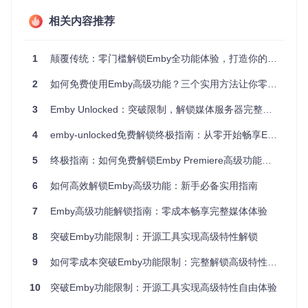
功能解锁原理图解
相关内容推荐
emby-unlocked采用双重技术机制实现功能解锁，无需复杂的
编程知识即可完成部署：
本地授权验证机制
1
颠覆传统：零门槛解锁Emby全功能体验，打造你的专属媒体中心
项目通过替换
replacements/connectionmanager.js
文
2
如何免费使用Emby高级功能？三个实用方法让你零成本体验完整服务
件，将原本需要连接Emby官方服务器的授权验证过程修改为
本地验证。这一机制让您的Emby服务器在不连接官方服务器
3
Emby Unlocked：突破限制，解锁媒体服务器完整潜能
的情况下也能通过授权检查。
4
emby-unlocked免费解锁终极指南：从零开始畅享Emby高级媒体体验
安全限制解除技术
5
终极指南：如何免费解锁Emby Premiere高级功能完整教程
通过应用
patches/PluginSecurityManager.cs.patch
补
丁文件，修改Emby核心代码，移除对第三方插件的签名验证
6
如何高效解锁Emby高级功能：新手必备实用指南
要求。这使得您可以安装任何来源的插件，极大扩展了Emby
的功能可能性。
7
Emby高级功能解锁指南：零成本畅享完整媒体体验
📋 环境检测清单
8
突破Emby功能限制：开源工具实现高级特性解锁
在开始部署前，请确保您的系统满足以下基本要求：
9
如何零成本突破Emby功能限制：完整解锁高级特性完全指南
系统兼容性检查
10
突破Emby功能限制：开源工具实现高级特性自由体验
操作系统
：Linux、Windows或macOS均可运行
硬件配置
：至少2GB内存，推荐4GB以上以获得更好性能