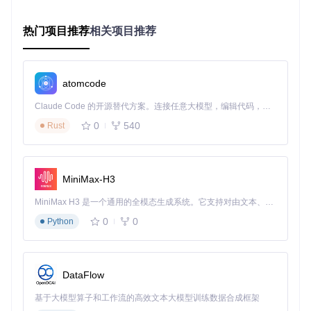
存储空间
：至少10GB可用空间（不包括媒体文件）
网络环境
：稳定的网络连接，用于下载必要文件
热门项目推荐
相关项目推荐
必要软件准备
Docker环境
（推荐）：如果选择容器化部署方式
Git工具
：用于获取项目代码
基础命令行工具
：如curl、wget等（根据操作系统可能需要
atomcode
安装）
Claude Code 的开源替代方案。连接任意大模型，编辑代码，运行命令，自动验证 — 全自动执行。用 Rust 构建，极致性能。 ｜ An open-source alternative to Claude Code. Connect any LLM, edit code, run commands, and verify changes — autonomously. Built in Rust for speed. Get Started
⚠️ 重要提醒：请确保您已安装官方Emby服务器软件，emby-u
0
540
Rust
nlocked是对现有Emby服务器的功能扩展，而非独立替代品。
🔧 两种部署方案对比
MiniMax-H3
方案一：Docker容器化部署（推荐新手）
MiniMax H3 是一个通用的全模态生成系统。它支持对由文本、图像、视频和音频组成的多模态上下文进行统一理解，并能生成分辨率高达 2K、时长可达 15 秒的带原生立体声音频的视频。得益于面向任务泛化的系统设计，H3 在预训练阶段就已具备广泛的多模态上下文理解与生成能力，能够出色地执行复杂的多模态指令。
传统方案需要手动安装Emby服务器并进行复杂配置，而使用e
mby-unlocked的Docker部署方式则将所有步骤简化为几个命
0
0
Python
令：
传统部署流程
emby-unlocked Docker部署
DataFlow
1. 下载Emby安装包
1. 获取项目代码
基于大模型算子和工作流的高效文本大模型训练数据合成框架
2. 安装依赖库
2. 构建Docker镜像