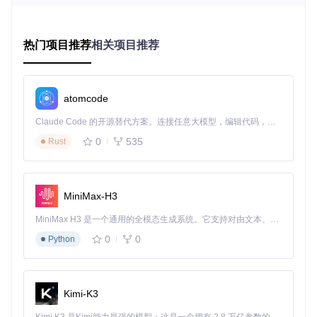
应用商
默认移除
预安装
店
组件更
每2-3年一次
持续更新
热门项目推荐
相关项目推荐
新
适用场
企业工作站/服务器
个人消费设备
景
atomcode
UWP支
需手动配置
原生支持
持
Claude Code 的开源替代方案。连接任意大模型，编辑代码，运行命令，自动验证 — 全自动执行。用 Rust 构建，极致性能。 ｜ An open-source alternative to Claude Code. Connect any LLM, edit code, run commands, and verify changes — autonomously. Built in Rust for speed. Get Started
0
535
Rust
核心价值解析：轻量级工具如何重建应用生态？
LTSC-Add-MicrosoftStore通过三步式解决方案，实现了"即插
即用"的应用商店恢复体验。工具包包含三大核心组件，如同
MiniMax-H3
为系统搭建应用运行的"基础设施"：
MiniMax H3 是一个通用的全模态生成系统。它支持对由文本、图像、视频和音频组成的多模态上下文进行统一理解，并能生成分辨率高达 2K、时长可达 15 秒的带原生立体声音频的视频。得益于面向任务泛化的系统设计，H3 在预训练阶段就已具备广泛的多模态上下文理解与生成能力，能够出色地执行复杂的多模态指令。
📦
VCLibs组件
：应用运行的"基础骨架"，提供C++运行时环
0
0
Python
境支持 🔄
NET.Native系列
：应用内存管理的"交通指挥官"，
协调.NET应用资源分配 🎨
UI.Xaml组件
：商店界面的"视觉设
计师"，构建现代化交互体验
Kimi-K3
工具的智能之处在于其架构识别能力——自动检测系统是x64
还是arm64架构，并匹配对应版本的依赖包，避免了手动选择