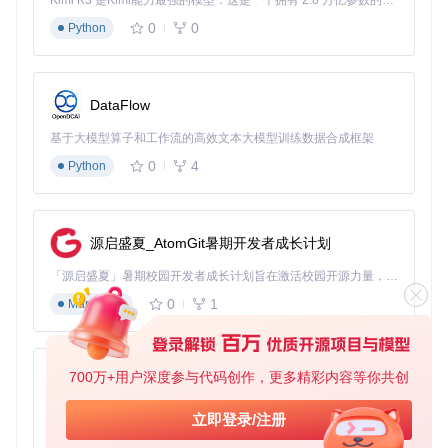
Kimi K3 是Kimi能力最强的模型：这是一个拥有 2.8 万亿参数的混合专家（MoE）模型，具备原生视觉理解能力，并支持 100 万 token 的上下文窗口。
的复杂性。
0
0
Python
实施指南：零基础完成商店部署的四阶段流程
准备环境：验证系统兼容性
DataFlow
在开始安装前，请确认系统满足以下条件：
基于大模型算子和工作流的高效文本大模型训练数据合成框架
运行Windows 11 24H2 LTSC版本（内部版本26100或更
0
4
Python
高）
拥有管理员权限
临时关闭第三方安全软件
源启盛夏_AtomGit暑期开发者成长计划
获取工具包的两种方式：
「源启盛夏」暑期校园开发者成长计划旨在激活校园开源力量，通过积分激励、认证扶持、资源倾斜等形式，引导高校组织和开发者完成「入驻 — 建项目 — 做贡献 — 获认证 — 得资源」的完整闭环。无论你是想带领社团入驻平台的组织者，还是希望用代码贡献证明自己的开发者，都能在这里找到属于你的成长路径。
# 方法1：通过Git克隆仓库
0
1
Markdown
git 
clone
 https://gitcode.com/gh_mirrors/ltscad/LTSC-Add-M
# 方法2：直接下载发布包
# 访问项目页面下载最新版LTSC-Add-MicrosoftStore-24H2.zip
700万+用户深度参与代码创作，更多精彩内容等你共创
py-xiaozhi
执行安装：两种部署模式任选
基于Python的Xiaozhi AI，适用于想要完整Xiaozhi体验而无需拥有专用硬件的用户。
立即登录/注册
自动模式（推荐新手）
：
0
1
Python