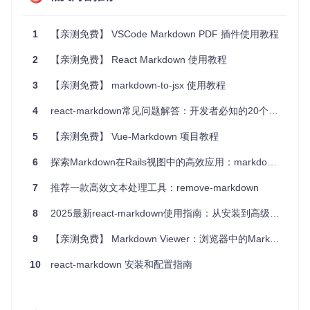
24.
25.
26.
1
【亲测免费】 VSCode Markdown PDF 插件使用教程
27.
28.
2
【亲测免费】 React Markdown 使用教程
29.
30.
3
【亲测免费】 markdown-to-jsx 使用教程
31.
32.
4
react-markdown常见问题解答：开发者必知的20个技巧
33.
34.
 TMap和map数据结构的运用。

5
【亲测免费】 Vue-Markdown 项目教程
## 项目技术分析
6
探索Markdown在Rails视图中的高效应用：markdown-rails安装与使用指南
项目通过逐步教学，引导初学者掌握C++的基础知识以及Unreal En
7
推荐一款高效文本处理工具：remove-markdown
## 应用场景
8
2025最新react-markdown使用指南：从安装到高级配置全流程
-
9
【亲测免费】 Markdown Viewer：浏览器中的Markdown文档美化工具
-
-
 教育场景中，可作为大学或培训课程的教学案例。

10
react-markdown 安装和配置指南
## 项目特点
-