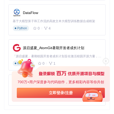
DataFlow
基于大模型算子和工作流的高效文本大模型训练数据合成框架
0
4
Python
源启盛夏_AtomGit暑期开发者成长计划
「源启盛夏」暑期校园开发者成长计划旨在激活校园开源力量，通过积分激励、认证扶持、资源倾斜等形式，引导高校组织和开发者完成「入驻 — 建项目 — 做贡献 — 获认证 — 得资源」的完整闭环。无论你是想带领社团入驻平台的组织者，还是希望用代码贡献证明自己的开发者，都能在这里找到属于你的成长路径。
0
1
Markdown
700万+用户深度参与代码创作，更多精彩内容等你共创
py-xiaozhi
基于Python的Xiaozhi AI，适用于想要完整Xiaozhi体验而无需拥有专用硬件的用户。
立即登录/注册
0
1
Python