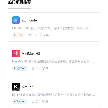
热门项目推荐
-
-
-
 强调可读性：遵循Unreal编码标准，培养良好的编程风格。

如果你对Unreal Engine开发感兴趣，或者想加强你的C++基础，这
atomcode
Claude Code 的开源替代方案。连接任意大模型，编辑代码，运行命令，自动验证 — 全自动执行。用 Rust 构建，极致性能。 ｜ An open-source alternative to Claude Code. Connect any LLM, edit code, run commands, and verify changes — autonomously. Built in Rust for speed. Get Started
这篇文章旨在向读者介绍一个基于Unreal Engine的开源项
0
534
Rust
目，详细阐述了项目的技术路径、应用场景及其突出特点，鼓
励有兴趣的人参与并从中受益。通过学习这个项目，你可以掌
握C++编程基础和Unreal Engine的相关知识，为自己的游戏开
发之路打下坚实基础。
MiniMax-H3
MiniMax H3 是一个通用的全模态生成系统。它支持对由文本、图像、视频和音频组成的多模态上下文进行统一理解，并能生成分辨率高达 2K、时长可达 15 秒的带原生立体声音频的视频。得益于面向任务泛化的系统设计，H3 在预训练阶段就已具备广泛的多模态上下文理解与生成能力，能够出色地执行复杂的多模态指令。
0
0
Python
Kimi-K3
Kimi K3 是Kimi能力最强的模型：这是一个拥有 2.8 万亿参数的混合专家（MoE）模型，具备原生视觉理解能力，并支持 100 万 token 的上下文窗口。
0
0
Python