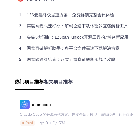
拦截阶段
：通过重写XMLHttpRequest与Fetch API，
解析阶段
：使用JSONPath技术定位关键数据节点（如同核
1
重写阶段
123云盘终极提速方案：免费解锁完整会员体验
：动态调整权限标识位（好比优化商品包装规格）
2.2 技术对比：传统方案vs创新方案
2
突破网盘限速壁垒：解锁全速下载体验的直链解析工具
维度
传统代理方案
本地增强方案（本工具
数据安全性
需通过第三方服务器
100%本地处理
3
突破5大限制：123pan_unlock开源工具的7种创新应用
响应速度
增加50-300ms延迟
原生速度无延迟
4
网盘直链解析助手：多平台文件高速下载解决方案
账号风险
高（共享账号）
低（本地模拟）
5
网盘限速终结者：八大云盘直链解析实战全攻略
功能稳定性
依赖服务可用性
完全离线可用
2.3 核心功能实现原理
✅
下载权限解锁
：修改downloadLimit参数，将1GB限制字段重写为"u
热门项目推荐
相关项目推荐
✅
广告智能屏蔽
：通过CSS选择器匹配广告DOM节点并移除，拦
✅
身份自定义
：覆盖userProfile渲染函数，支持外部头像URL
三、实战方案：从部署到配置的全流程
atomcode
3.1 环境部署三步法
0
534
Rust
ⓘ
前置要求
：Tampermonkey扩展（版本≥4.14）、Chrome/Fir