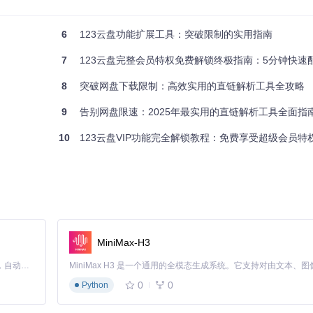
建立请求过滤机制（类似快递安检机）
对快递面单信息）
6
123云盘功能扩展工具：突破限制的实用指南
7
123云盘完整会员特权免费解锁终极指南：5分钟快速
）
8
突破网盘下载限制：高效实用的直链解析工具全攻略
9
告别网盘限速：2025年最实用的直链解析工具全面指
10
123云盘VIP功能完全解锁教程：免费享受超级会员特
nlimited"
截率达99%
与自定义名称
MiniMax-H3
Claude Code 的开源替代方案。连接任意大模型，编辑代码，运行命令，自动验证 — 全自动执行。用 Rust 构建，极致性能。 ｜ An open-source alternative to Claude Code. Connect any LLM, edit code, run commands, and verify changes — autonomously. Built in Rust for speed. Get Started
0
0
Python
efox浏览器