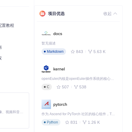
项目优选
收起
配置教程
docs
暂无描述
南
843
5.63 K
Markdown
权
kernel
openEuler内核是openEuler操作系统的核心，既是系统性能与稳定性的基石，也是连接处理器、设备与服务的桥梁。
507
538
C
pytorch
MiniMax H3 是一个通用的全模态生成系统。它支持对由文本、图像、视频和音频组成的多模态上下文进行统一理解，并能生成分辨率高达 2K、时长可达 15 秒的带原生立体声音频的视频。得益于面向任务泛化的系统设计，H3 在预训练阶段就已具备广泛的多模态上下文理解与生成能力，能够出色地执行复杂的多模态指令。
作为 Ascend for PyTorch 社区的核心组件，TorchNPU 是昇腾专为 PyTorch 打造的深度学习适配插件，使 PyTorch 框架能够直接调用昇腾 NPU，为开发者提供昇腾 AI 处理器的超强算力。
831
1.26 K
Python