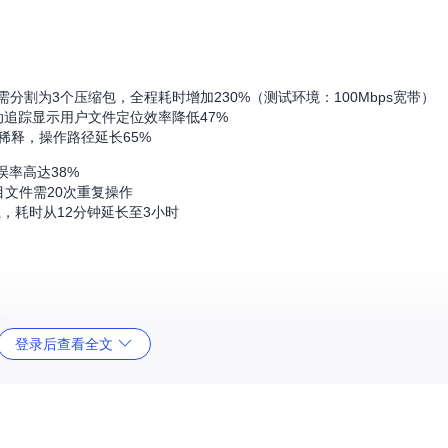
）需分割为3个压缩包，全程耗时增加230%（测试环境：100Mbps宽带）
动追踪显示用户文件定位效率降低47%
稀释，操作路径延长65%
率高达38%
目文件需20次重复操作
载，耗时从12分钟延长至3小时
理流程：
登录后查看全文