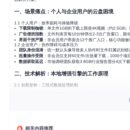
一、场景痛点：个人与企业用户的云盘困境
1.1 个人用户：效率损耗与体验降级
下载限制枷锁
：单文件1GB的下载上限使4K视频（约2.5GB
广告侵扰指数
：文件列表页每10分钟弹出2-3次广告窗口，眼
界面干扰严重
：非会员用户界面含12个推广入口，核心功能被
1.2 企业用户：协作障碍与成本压力
团队身份混淆
：统一默认头像导致多人协作时文件归属识别错误
批量操作受限
：非会员仅支持50文件/次批量下载，1000个项
数据获取延迟
：市场调研团队获取3.8GB行业报告需分4次下
二、技术解析：本地增强引擎的工作原理
2.1 创新架构：三段式数据处理机制
该工具采用"
拦截-解析-重写
"的本地数据处理架构，类比快递处
graph LR

    A[请求拦截] -->|快递安检| B[数据解析]

    B -->|信息核对| C[权限重写]

相关内容推荐