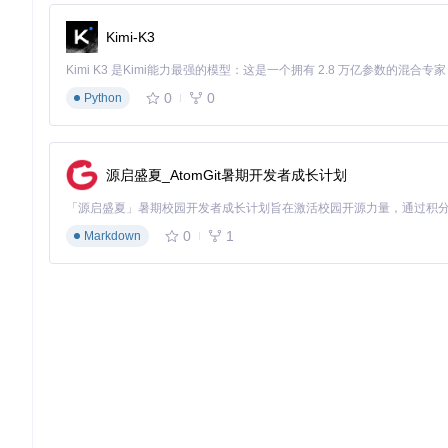
获取源码
Kimi-K3
git 
clone
0
0
Python
脚本安装
在Tampermonkey中选择"导入"，浏览至项目目录下的
123pa
域名配置
源启盛夏_AtomGit暑期开发者成长计划
在脚本设置中添加匹配域名"*.123pan.com"，确保仅在云盘
3.2 配置界面详解
0
1
Markdown
配置面板包含六大核心控制项，按场景推荐配置：
日常办公模式
⚠️ 启用：VIP状态+广告控制
⚠️ 关闭：SVIP显示
⚠️ 设置：默认等级（1级）
团队协作模式
⚠️ 启用：自定义头像+用户名
⚠️ 推荐：使用团队专属头像URL（200x200像素，HTTPS协