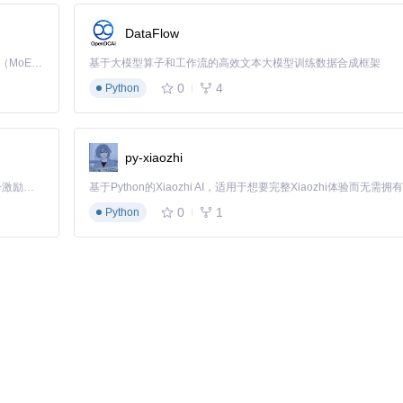
DataFlow
Kimi K3 是Kimi能力最强的模型：这是一个拥有 2.8 万亿参数的混合专家（MoE）模型，具备原生视觉理解能力，并支持 100 万 token 的上下文窗口。
基于大模型算子和工作流的高效文本大模型训练数据合成框架
0
4
Python
n_unlock.js
文件，启用脚本
py-xiaozhi
网站激活
「源启盛夏」暑期校园开发者成长计划旨在激活校园开源力量，通过积分激励、认证扶持、资源倾斜等形式，引导高校组织和开发者完成「入驻 — 建项目 — 做贡献 — 获认证 — 得资源」的完整闭环。无论你是想带领社团入驻平台的组织者，还是希望用代码贡献证明自己的开发者，都能在这里找到属于你的成长路径。
0
1
Python
议）