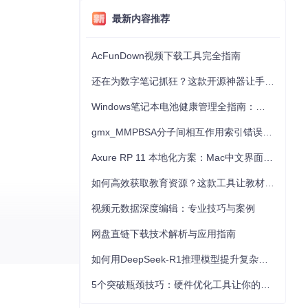
最新内容推荐
AcFunDown视频下载工具完全指南
还在为数字笔记抓狂？这款开源神器让手写批注效率提升300%
Windows笔记本电池健康管理全指南：从根源解决电池损耗问题
gmx_MMPBSA分子间相互作用索引错误的深度诊断与解决
Axure RP 11 本地化方案：Mac中文界面优化与原型设计工具汉化全指南
如何高效获取教育资源？这款工具让教材下载效率提升80%
视频元数据深度编辑：专业技巧与案例
网盘直链下载技术解析与应用指南
如何用DeepSeek-R1推理模型提升复杂任务解决能力：完整指南
5个突破瓶颈技巧：硬件优化工具让你的电脑性能提升30%