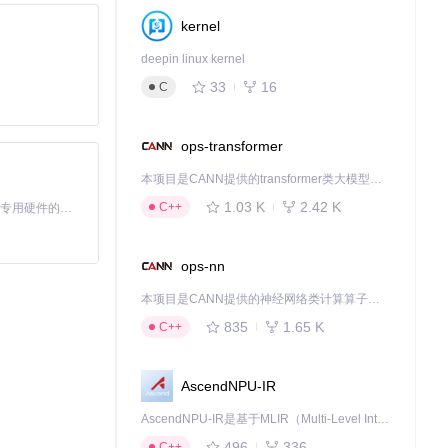
kernel
deepin linux kernel
33
16
C
ops-transformer
本项目是CANN提供的transformer类大模型算子库，实现网络在NPU上加速计算。
1.03 K
2.42 K
C++
基于Python的Xiaozhi AI，适用于想要完整Xiaozhi体验而无需拥有专用硬件的用户。
ops-nn
本项目是CANN提供的神经网络类计算算子库，实现网络在NPU上加速计算。
835
1.65 K
C++
AscendNPU-IR
AscendNPU-IR是基于MLIR（Multi-Level Intermediate Representation）构建的，面向昇腾亲和算子编译时使用的中间表示，提供昇腾完备表达能力，通过编译优化提升昇腾AI处理器计算效率，支持通过生态框架使能昇腾AI处理器与深度调优
496
336
C++