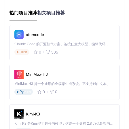
例如，使用对比色区分不同的流量，使用渐变色表示数据的大
小关系。同时，合理设置节点的大小和间距，确保图表的可读
性。
热门项目推荐
相关项目推荐
【实战技巧：高质量导出与应用】
导出图表时，要根据实际需求选择合适的格式。如果需要用于
atomcode
印刷或高质量展示，选择SVG矢量图形；如果需要在网页或演
示文稿中使用，选择PNG图片。导出前，检查图表的细节，确
Claude Code 的开源替代方案。连接任意大模型，编辑代码，运行命令，自动验证 — 全自动执行。用 Rust 构建，极致性能。 ｜ An open-source alternative to Claude Code. Connect any LLM, edit code, run commands, and verify changes — autonomously. Built in Rust for speed. Get Started
保没有错别字和格式错误。
0
535
Rust
三、拓展：深入了解与高级应用
【技术原理探秘】
MiniMax-H3
SankeyMATIC的图表渲染逻辑主要在src/core/rendering/目录
下实现。该目录下的代码负责处理数据的布局、颜色的分配和
MiniMax H3 是一个通用的全模态生成系统。它支持对由文本、图像、视频和音频组成的多模态上下文进行统一理解，并能生成分辨率高达 2K、时长可达 15 秒的带原生立体声音频的视频。得益于面向任务泛化的系统设计，H3 在预训练阶段就已具备广泛的多模态上下文理解与生成能力，能够出色地执行复杂的多模态指令。
图表的绘制等核心功能。通过研究这些代码，你可以更好地理
0
0
Python
解图表的生成原理，为高级定制打下基础。
【跨工具协作：与同类产品的对比】
与其他数据可视化工具相比，SankeyMATIC具有操作简单、
Kimi-K3
上手快的优势，适合零基础用户。但在功能的丰富性和灵活性
方面，可能不如一些专业的可视化软件。在实际应用中，可以
Kimi K3 是Kimi能力最强的模型：这是一个拥有 2.8 万亿参数的混合专家（MoE）模型，具备原生视觉理解能力，并支持 100 万 token 的上下文窗口。
根据具体需求选择合适的工具，或者将SankeyMATIC与其他