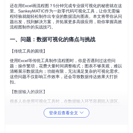
还在用Excel画流程图？5分钟完成专业级可视化的秘密就在这
里。SankeyMATIC作为一款零代码可视化工具，让你无需编
程经验就能轻松制作出专业的数据流向图表。本文将带你从问
题出发，找到解决方案，并拓展更多高级应用，助你掌握高效
流程图制作的实战技巧。
一、问题：数据可视化的痛点与挑战
【传统工具的困境】
使用Excel等传统工具制作流程图时，你是否遇到过这些问
题：操作繁琐，花费大量时间调整格式；图表不够美观，难以
清晰展示数据流向；功能有限，无法满足复杂的可视化需求。
这些问题不仅影响工作效率，还会导致数据传达效果大打折
扣。
【数据输入的误区】
很多人在使用可视化工具时，在数据输入环节容易陷入误区。
比如数据格式不规范，随意使用空格和符号；没有明确数据的
来源和目标关系，导致图表逻辑混乱；忽略数据的单位和量
登录后查看全文
级，使图表失去准确性。这些问题都会影响最终图表的质量。
二、方案：SankeyMATIC的高效使用方法