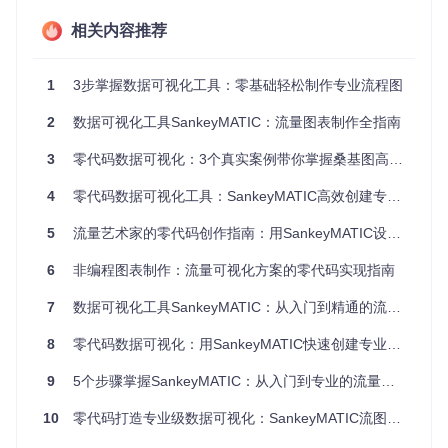
【从0到1的蜕变：数据输入与图表生成】
相关内容推荐
首先，准备你的数据，按照"来源 [数值] 目标"的格式整理。例
如：
1
3步掌握数据可视化工具：零基础轻松制作专业流程图
2
数据可视化工具SankeyMATIC：流量图表制作全指南
{
"flows"
:
[
3
零代码数据可视化：3个真实案例带你掌握桑基图高效制作方法
{
"source"
:
"工资"
,
"value"
:
1500
,
"target"
:
"预算"
}
,
{
"source"
:
"其他收入"
,
"value"
:
250
,
"target"
:
"预算"
}
,
4
零代码数据可视化工具：SankeyMATIC高效创建专业流程图指南
{
"source"
:
"预算"
,
"value"
:
450
,
"target"
:
"税收"
}
,
{
"source"
:
"预算"
,
"value"
:
420
,
"target"
:
"住房"
}
5
流量艺术家的零代码创作指南：用SankeyMATIC设计专业数据流程图
]
}
6
非编程图表制作：流量可视化方案的零代码实现指南
然后，访问SankeyMATIC界面，在输入区域粘贴数据，系统
7
数据可视化工具SankeyMATIC：从入门到精通的流量数据图表制作指南
会自动解析并生成对应的流程图结构。
8
零代码数据可视化：用SankeyMATIC快速创建专业流程图
【避坑指南：样式定制的正确姿势】
9
5个步骤掌握SankeyMATIC：从入门到专业的流量数据可视化指南
在样式定制方面，要避免盲目调整参数。正确的方法是先确定
10
零代码打造专业级数据可视化：SankeyMATIC流图设计全指南
图表的主题和风格，然后根据数据特点选择合适的颜色方案。