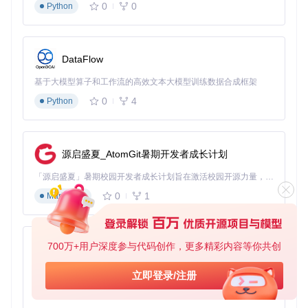
0
0
Python
工具结合使用，提高工作效率。
【进阶练习项目】
项目一：销售数据流向分析
验收标准：使用SankeyMATI
DataFlow
C制作一个销售数据流向图表，清晰展示不同产品的销售
额在各个地区的分布情况，图表颜色搭配合理，节点和流
基于大模型算子和工作流的高效文本大模型训练数据合成框架
量标签清晰可读。
0
4
Python
项目二：用户行为路径可视化
验收标准：根据用户的访问
数据，制作用户行为路径图表，反映用户从进入网站到完
成购买的整个流程，图表能够准确展示各环节的用户流失
源启盛夏_AtomGit暑期开发者成长计划
情况。
「源启盛夏」暑期校园开发者成长计划旨在激活校园开源力量，通过积分激励、认证扶持、资源倾斜等形式，引导高校组织和开发者完成「入驻 — 建项目 — 做贡献 — 获认证 — 得资源」的完整闭环。无论你是想带领社团入驻平台的组织者，还是希望用代码贡献证明自己的开发者，都能在这里找到属于你的成长路径。
项目三：能源消耗流向图
验收标准：制作一个能源消耗流
0
1
Markdown
向图表，展示不同能源类型在各个部门的消耗情况，图表
具有良好的视觉效果，能够直观反映能源消耗的比例关
系。
700万+用户深度参与代码创作，更多精彩内容等你共创
py-xiaozhi
通过以上项目的练习，你可以进一步熟悉SankeyMATIC的功
能，提升数据可视化的能力。记住，好的数据可视化不仅要美
基于Python的Xiaozhi AI，适用于想要完整Xiaozhi体验而无需拥有专用硬件的用户。
立即登录/注册
观，更要能够清晰传达信息，SankeyMATIC正是实现这一目
标的理想选择。
0
1
Python