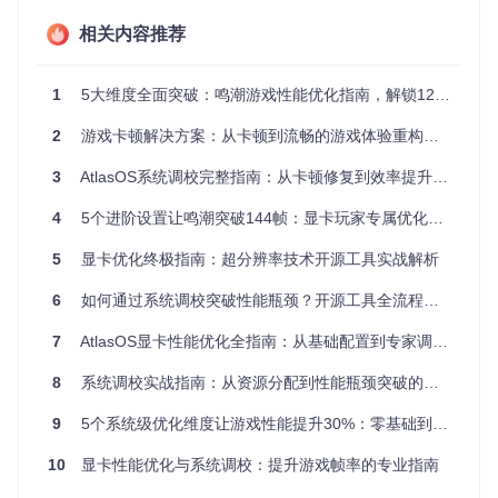
风险提示
：盲目追求最高画质可能导致"负优化"，实际体验反
相关内容推荐
而不如中高画质下的稳定帧率
误区2：驱动默认设置即为最佳配置
1
5大维度全面突破：鸣潮游戏性能优化指南，解锁120帧高帧率体验
故障现象
：同硬件配置下，游戏帧率比专业评测低15-20%
2
游戏卡顿解决方案：从卡顿到流畅的游戏体验重构指南
原理剖析
：驱动默认设置采用"普适性妥协方案"，无法针对特
定游戏和硬件组合进行优化
3
AtlasOS系统调校完整指南：从卡顿修复到效率提升的开源工具应用方案
数据对比
：
4
5个进阶设置让鸣潮突破144帧：显卡玩家专属优化指南
配置类型
平均帧率
1%低帧率
功耗
温度
5
显卡优化终极指南：超分辨率技术开源工具实战解析
默认配置
62 FPS
45 FPS
185W
78°C
优化配置
76 FPS
68 FPS
172W
72°C
6
如何通过系统调校突破性能瓶颈？开源工具全流程优化指南
误区3：参数调节越多效果越好
7
AtlasOS显卡性能优化全指南：从基础配置到专家调优的系统级性能释放
故障现象
：调整超过10项参数后，性能反而下降5%，且出现
8
系统调校实战指南：从资源分配到性能瓶颈突破的全链路优化
画面异常
原理剖析
：显卡参数间存在复杂关联性，某些参数组合会产生
9
5个系统级优化维度让游戏性能提升30%：零基础到专家的全链路优化指南
抵消效应或兼容性问题
专业建议
：每次优化仅调整1-2个核心参数，通过控制变量法
验证效果
10
显卡性能优化与系统调校：提升游戏帧率的专业指南