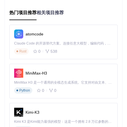
二、功能拆解：显卡医生的诊疗工具箱
热门项目推荐
相关项目推荐
核心功能模块解析
NVIDIA Profile Inspector采用模块化设计，如同医院的不同科
室，各模块承担特定功能：
atomcode
1. 诊断模块（系统信息面板）
Claude Code 的开源替代方案。连接任意大模型，编辑代码，运行命令，自动验证 — 全自动执行。用 Rust 构建，极致性能。 ｜ An open-source alternative to Claude Code. Connect any LLM, edit code, run commands, and verify changes — autonomously. Built in Rust for speed. Get Started
功能定位
：全面检查显卡"身体状况"
0
538
Rust
关键指标
：
GPU型号与架构信息
驱动版本与编译日期
MiniMax-H3
显存容量与位宽
核心/显存频率范围
MiniMax H3 是一个通用的全模态生成系统。它支持对由文本、图像、视频和音频组成的多模态上下文进行统一理解，并能生成分辨率高达 2K、时长可达 15 秒的带原生立体声音频的视频。得益于面向任务泛化的系统设计，H3 在预训练阶段就已具备广泛的多模态上下文理解与生成能力，能够出色地执行复杂的多模态指令。
2. 治疗模块（参数调节面板）
0
0
Python
功能定位
：针对不同"症状"调整治疗方案
核心参数分类
：
同步控制组：垂直同步、预渲染帧数等"神经系统"调节
Kimi-K3
抗锯齿组：MSAA、FXAA等"视觉矫正"设置
纹理过滤组：各向异性过滤、LOD偏置等"细节增强"参数
Kimi K3 是Kimi能力最强的模型：这是一个拥有 2.8 万亿参数的混合专家（MoE）模型，具备原生视觉理解能力，并支持 100 万 token 的上下文窗口。
性能优化组：帧率限制、电源管理等"能量调控"选项