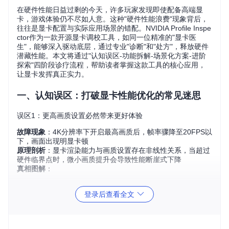
在硬件性能日益过剩的今天，许多玩家发现即使配备高端显
卡，游戏体验仍不尽如人意。这种"硬件性能浪费"现象背后，
往往是显卡配置与实际应用场景的错配。NVIDIA Profile Inspe
ctor作为一款开源显卡调校工具，如同一位精准的"显卡医
生"，能够深入驱动底层，通过专业"诊断"和"处方"，释放硬件
潜藏性能。本文将通过"认知误区-功能拆解-场景化方案-进阶
探索"四阶段诊疗流程，帮助读者掌握这款工具的核心应用，
让显卡发挥真正实力。
一、认知误区：打破显卡性能优化的常见迷思
误区1：更高画质设置必然带来更好体验
故障现象
：4K分辨率下开启最高画质后，帧率骤降至20FPS以
下，画面出现明显卡顿
原理剖析
：显卡渲染能力与画质设置存在非线性关系，当超过
硬件临界点时，微小画质提升会导致性能断崖式下降
真相图解
：
graph LR

登录后查看全文
    A[画质设置] --> B{临界点}

    B -->|未达| C[画质提升明显,性能下降平缓]
