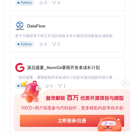
0
0
Python
图1：NVIDIA Profile Inspector主界面，显示《古墓丽影：周
年纪念》游戏配置页面，包含同步控制、抗锯齿和纹理过滤等
参数调节区域
DataFlow
3. 病历管理（配置文件系统）
基于大模型算子和工作流的高效文本大模型训练数据合成框架
0
5
功能定位
Python
：保存和管理不同"患者"的治疗方案
核心能力
：
为不同游戏创建独立配置文件
导出/导入.npi格式配置方案
源启盛夏_AtomGit暑期开发者成长计划
快速切换不同优化策略
「源启盛夏」暑期校园开发者成长计划旨在激活校园开源力量，通过积分激励、认证扶持、资源倾斜等形式，引导高校组织和开发者完成「入驻 — 建项目 — 做贡献 — 获认证 — 得资源」的完整闭环。无论你是想带领社团入驻平台的组织者，还是希望用代码贡献证明自己的开发者，都能在这里找到属于你的成长路径。
参数调节的"三值原则"
0
1
Markdown
专业显卡调校需遵循"推荐值/安全值/极限值"三档配置策略：
推
参数
安全值
极限
适用
荐
风险提示
名称
700万+用户深度参与代码创作，更多精彩内容等你共创
范围
值
场景
py-xiaozhi
值
最大
基于Python的Xiaozhi AI，适用于想要完整Xiaozhi体验而无需拥有专用硬件的用户。
立即登录/注册
设置为0可能
预渲
竞技
0
1
导致画面撕
Python
1
1-3
0
染帧
游戏
裂