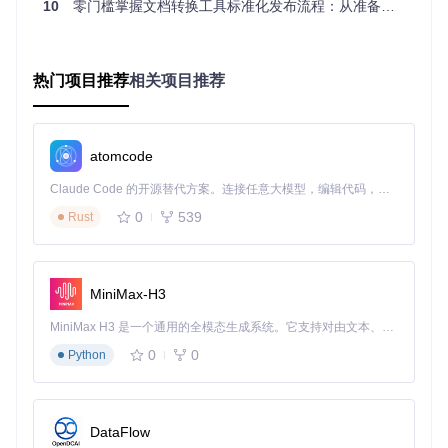
执行阶段：如何确保发布质量与效率
10
零门槛掌握文档转换工具标准化发布流程：从准备到运维的全周期指南
测试验证体系实施
你需要构建全面的测试策略，覆盖功能验证和性能评估两大维
热门项目推荐
相关项目推荐
度：
自动化测试套件
atomcode
构建器测试：tests/builders/
转换器测试：tests/converters/
Claude Code 的开源替代方案。连接任意大模型，编辑代码，运行命令，自动验证 — 全自动执行。用 Rust 构建，极致性能。 ｜ An open-source alternative to Claude Code. Connect any LLM, edit code, run commands, and verify changes — autonomously. Built in Rust for speed. Get Started
处理器测试：tests/processors/
0
539
Rust
渲染器测试：tests/renderers/
性能基准测试
MiniMax-H3
整体性能测试：benchmarks/overall/
表格提取测试：benchmarks/table/
MiniMax H3 是一个通用的全模态生成系统。它支持对由文本、图像、视频和音频组成的多模态上下文进行统一理解，并能生成分辨率高达 2K、时长可达 15 秒的带原生立体声音频的视频。得益于面向任务泛化的系统设计，H3 在预训练阶段就已具备广泛的多模态上下文理解与生成能力，能够出色地执行复杂的多模态指令。
吞吐量测试：benchmarks/throughput/
0
0
Python
图：不同文档转换工具的LLM评分和平均处理时间对比，Mark
er在保持高转换质量的同时具有显著速度优势
DataFlow
打包与发布流程