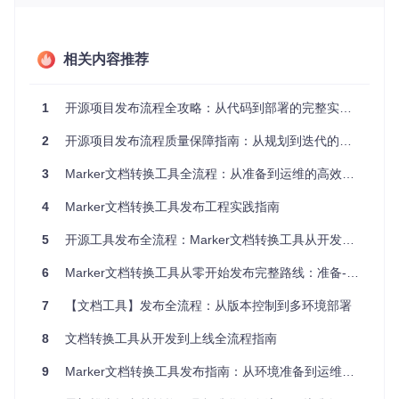
主版本号：重大功能变更，可能不向后兼容
次版本号：新增功能，保持向后兼容
修订号：Bug修复和性能优化
相关内容推荐
版本迭代决策树：
修复bug或优化性能 → 修订号+1
1
开源项目发布流程全攻略：从代码到部署的完整实践指南
新增功能但不影响现有API → 次版本号+1
2
开源项目发布流程质量保障指南：从规划到迭代的全周期实战
重大架构调整或不兼容变更 → 主版本号+1
环境配置与依赖管理
3
Marker文档转换工具全流程：从准备到运维的高效发布指南
使用Poetry管理项目依赖，确保开发和生产环境一致性：
4
Marker文档转换工具发布工程实践指南
[build-system]
5
开源工具发布全流程：Marker文档转换工具从开发到上线实践指南
requires
 = [
"poetry-core>=1.0.0"
build-backend
 = 
"poetry.core.masonry.api"
6
Marker文档转换工具从零开始发布完整路线：准备-验证-发布-运营全流程指南
核心配置文件包括：
7
【文档工具】发布全流程：从版本控制到多环境部署
pyproject.toml：项目元数据和依赖定义
8
文档转换工具从开发到上线全流程指南
marker/settings.py：运行时配置参数
poetry.lock：依赖版本锁定文件
9
Marker文档转换工具发布指南：从环境准备到运维监控的全流程实践