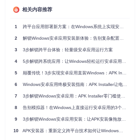
启动APK Installer后，点击“浏览文件”选择APK文件，或直
相关内容推荐
接拖拽APK到应用窗口，点击“安装”即可。
1
跨平台应用部署新方案：在Windows系统上实现安卓应用无缝运行指南
图：APK安装确认界面，显示应用信息和所需权限
2
解锁Windows安卓应用安装新体验：告别复杂配置的一站式解决方案
🎯
用户故事：设计师小王的高效体验
设计师小王经常需要使用一款安卓端的设计辅助应用，但每次
3
3步解锁跨平台体验：轻量级安卓应用运行方案
在手机上操作都很不方便。自从使用了APK Installer，他只需
将APK文件拖拽到应用窗口，30秒就能完成安装，在电脑上使
4
5步解锁跨系统应用：让Windows轻松运行安卓应用的轻量级方案
用大屏幕操作，效率提升了50%。
5
颠覆传统！3步实现安卓应用直装Windows：APK Installer高效解决方案
🔧
如何个性化配置安装路径？
默认情况下，应用会安装在系统默认路径。如果你想自定义安
6
Windows安卓应用终极安装指南：APK Installer让电脑秒变移动工作站
装路径，只需打开APK Installer，进入“设置”界面，找到“安装
路径”选项，选择你想要的安装目录即可。
7
3步解锁Windows安卓应用：APK Installer零门槛使用指南
🛠️
安装失败？问题解决有妙招
8
告别模拟器！在Windows上直接运行安卓应用的3个实用技巧
如果安装时提示证书错误，重新导入证书到受信任的根证书颁
发机构；如果提示权限不足，以管理员权限重新运行安装程
9
3步解锁Windows安卓应用安装：让APK安装像拖放文件一样简单
序；如果提示系统不兼容，确认Windows版本是否符合最低要
求，升级系统即可。
10
APK安装器：重新定义跨平台技术如何让Windows无缝运行安卓应用