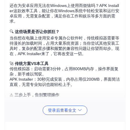
还在为安卓应用无法在Windows上使用而烦恼吗？APK Install
er这款效率工具，能让你在Windows系统中轻松安装和运行安
卓应用，无需复杂配置，满足你在工作和娱乐等多方面的需
求。
🔍
这些场景是否让你抓狂？
当你想在电脑上使用安卓专属办公软件时，传统模拟器需要等
待漫长的加载时间，占用大量系统资源；当你尝试其他安装工
具时，复杂的配置步骤和频繁的兼容性问题让你望而却步。现
在，APK Installer来了，它将改变这一切。
🚀
传统方案VS本工具
传统模拟器：启动需要3分钟，占用800MB内存，操作界面复
杂，新手难以驾驭。
APK Installer：30秒完成安装，内存占用仅200MB，界面简洁
直观，无需专业知识也能轻松上手。
⚠️
三步上手，告别繁琐操作
打开命令行工具，输入以下命令克隆项目仓库：
git clon
登录后查看全文
e https://gitcode.com/GitHub_Trending/ap/APK
-Installer
进入项目文件夹，找到安装脚本文件，右键点击选择“用Po
werShell运行”。