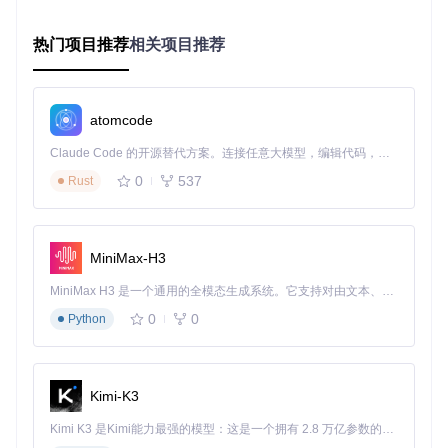
📊
性能数据说话
安装速度：比传统模拟器快50%
内存占用：↓60%
热门项目推荐
相关项目推荐
启动速度：比传统模拟器快60%
atomcode
图：中文环境下的APK安装确认界面
Claude Code 的开源替代方案。连接任意大模型，编辑代码，运行命令，自动验证 — 全自动执行。用 Rust 构建，极致性能。 ｜ An open-source alternative to Claude Code. Connect any LLM, edit code, run commands, and verify changes — autonomously. Built in Rust for speed. Get Started
APK Installer，让安卓应用在Windows上运行变得如此简单。
无论你是普通用户还是专业人士，都能轻松上手，享受高效便
0
537
Rust
捷的应用体验。现在就开始使用APK Installer，开启你的Wind
ows安卓应用之旅吧！
MiniMax-H3
APK-Installer
下载源代码
MiniMax H3 是一个通用的全模态生成系统。它支持对由文本、图像、视频和音频组成的多模态上下文进行统一理解，并能生成分辨率高达 2K、时长可达 15 秒的带原生立体声音频的视频。得益于面向任务泛化的系统设计，H3 在预训练阶段就已具备广泛的多模态上下文理解与生成能力，能够出色地执行复杂的多模态指令。
0
0
Python
An Android Application Installer for Windows
项目地址：
https://gitcode.com/GitHub_Trending/ap/APK-Installer
Kimi-K3
Kimi K3 是Kimi能力最强的模型：这是一个拥有 2.8 万亿参数的混合专家（MoE）模型，具备原生视觉理解能力，并支持 100 万 token 的上下文窗口。