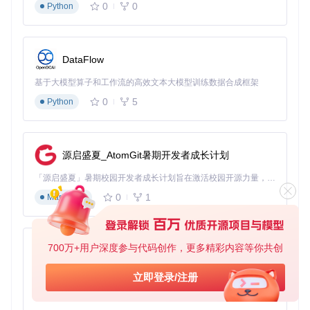
0
0
Python
DataFlow
基于大模型算子和工作流的高效文本大模型训练数据合成框架
0
5
Python
源启盛夏_AtomGit暑期开发者成长计划
「源启盛夏」暑期校园开发者成长计划旨在激活校园开源力量，通过积分激励、认证扶持、资源倾斜等形式，引导高校组织和开发者完成「入驻 — 建项目 — 做贡献 — 获认证 — 得资源」的完整闭环。无论你是想带领社团入驻平台的组织者，还是希望用代码贡献证明自己的开发者，都能在这里找到属于你的成长路径。
0
1
Markdown
700万+用户深度参与代码创作，更多精彩内容等你共创
py-xiaozhi
基于Python的Xiaozhi AI，适用于想要完整Xiaozhi体验而无需拥有专用硬件的用户。
立即登录/注册
0
1
Python