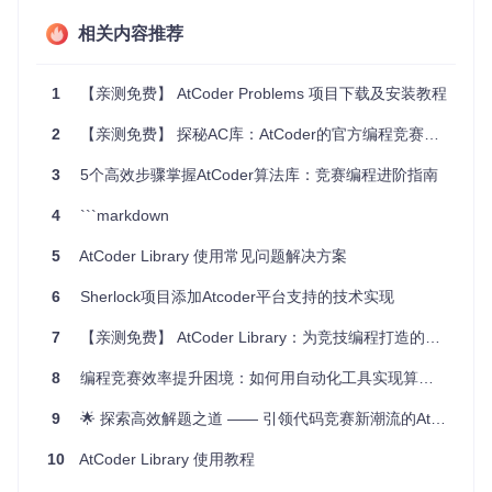
持续状态监控
：实时查看个人提交的状态，无需频繁刷新网
相关内容推荐
页。
个性化开发环境
：通过配置文件调整提交偏好、目标架构
等，满足不同开发者的需求。
1
【亲测免费】 AtCoder Problems 项目下载及安装教程
项目特点
2
【亲测免费】 探秘AC库：AtCoder的官方编程竞赛武器
简易安装与使用
：通过 Cargo 安装，一条命令即可开始新
3
5个高效步骤掌握AtCoder算法库：竞赛编程进阶指南
的 AtCoder 旅程。
集成登录与会话管理
：安全存储会话，简化比赛登录过
4
```markdown
程，保护你的个人信息。
5
AtCoder Library 使用常见问题解决方案
智能测试机制
：自动化的测试案例处理，确保仅当所有测
试通过时才提交代码，减少不必要的失败尝试。
6
Sherlock项目添加Atcoder平台支持的技术实现
灵活的目标目录管理
：优化资源共享，通过
.cargo/conf
ig.toml
配置，实现多个项目共享编译缓存。
7
【亲测免费】 AtCoder Library：为竞技编程打造的C++库
强大的命令集
：包括但不限于提交、状态查询、自定义测
试和结果详情查看，全方位覆盖比赛需求。
8
编程竞赛效率提升困境：如何用自动化工具实现算法题快速导入
面向性能的提交选项
：选择性生成并提交静态链接的二进
制文件，减少上传时间，同时保持高度可移植性。
9
🌟 探索高效解题之道 —— 引领代码竞赛新潮流的AtCoder Problems �
对于志在优化AtCoder竞赛体验的 Rust 爱好者来说，cargo-at
10
AtCoder Library 使用教程
coder无疑是值得一试的宝贝。通过它，你不仅能够提升自己
的竞赛效率，还能享受到更加流畅、高效的编码和提交过程。