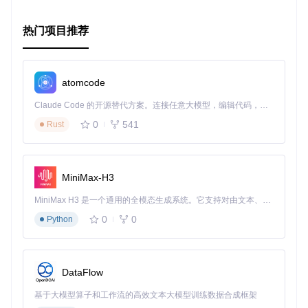
现在就加入这个日益壮大的开发者社区，让你在算法竞技场上
更加游刃有余！
热门项目推荐
本文档以Markdown格式编写，轻松嵌入到任何文档或博客
中，希望能够激发更多开发者对cargo-atcoder的兴趣，并促
atomcode
进其在编程竞赛圈内的应用和分享。
Claude Code 的开源替代方案。连接任意大模型，编辑代码，运行命令，自动验证 — 全自动执行。用 Rust 构建，极致性能。 ｜ An open-source alternative to Claude Code. Connect any LLM, edit code, run commands, and verify changes — autonomously. Built in Rust for speed. Get Started
0
541
Rust
MiniMax-H3
MiniMax H3 是一个通用的全模态生成系统。它支持对由文本、图像、视频和音频组成的多模态上下文进行统一理解，并能生成分辨率高达 2K、时长可达 15 秒的带原生立体声音频的视频。得益于面向任务泛化的系统设计，H3 在预训练阶段就已具备广泛的多模态上下文理解与生成能力，能够出色地执行复杂的多模态指令。
0
0
Python
DataFlow
基于大模型算子和工作流的高效文本大模型训练数据合成框架