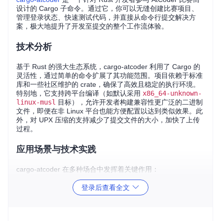
设计的 Cargo 子命令。通过它，你可以无缝创建比赛项目、
管理登录状态、快速测试代码，并直接从命令行提交解决方
案，极大地提升了开发至提交的整个工作流体验。
技术分析
基于 Rust 的强大生态系统，cargo-atcoder 利用了 Cargo 的
灵活性，通过简单的命令扩展了其功能范围。项目依赖于标准
库和一些社区维护的 crate，确保了高效且稳定的执行环境。
特别地，它支持跨平台编译（如默认采用
x86_64-unknown-
linux-musl
目标），允许开发者构建兼容性更广泛的二进制
文件，即便在非 Linux 平台也能方便配置以达到类似效果。此
外，对 UPX 压缩的支持减少了提交文件的大小，加快了上传
过程。
应用场景与技术实践
cargo-atcoder 在多种场合中发挥着关键作用：
竞赛快速启动
：一键生成符合 AtCoder 格式的项目结构，
登录后查看全文
加速比赛准备工作。
自动化测试与提交
：自动获取输入样例进行本地测试，并直
接提交通过测试的代码到比赛，减少手动操作的时间消耗。