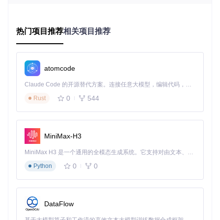
大小和系统性能。
验证阶段：确保转换结果完整
转换完成后，不要急于删除原始文件。先在目标版本中加载转
热门项目推荐
相关项目推荐
换后的世界，检查建筑、物品和实体是否完整保留。特别注意
检查画作和物品展示框，这些是目前可能无法完全转换的内
容。
atomcode
技术原理：存档转换的"翻译官"
Claude Code 的开源替代方案。连接任意大模型，编辑代码，运行命令，自动验证 — 全自动执行。用 Rust 构建，极致性能。 ｜ An open-source alternative to Claude Code. Connect any LLM, edit code, run commands, and verify changes — autonomously. Built in Rust for speed. Get Started
Chunker就像一位精通Minecraft各种版本"语言"的翻译官。它
0
544
Rust
能够读懂不同版本存档的"方言"，并将其准确翻译成目标版本
能理解的"语言"。通过专门的LevelDB实现处理基岩版数据格
式，结合完善的自动化测试框架，确保每次转换的质量和稳定
性。简单来说，Chunker解决了不同版本间"语法"和"词汇"的差
MiniMax-H3
异，让你的存档在各种版本间自由"交流"。
MiniMax H3 是一个通用的全模态生成系统。它支持对由文本、图像、视频和音频组成的多模态上下文进行统一理解，并能生成分辨率高达 2K、时长可达 15 秒的带原生立体声音频的视频。得益于面向任务泛化的系统设计，H3 在预训练阶段就已具备广泛的多模态上下文理解与生成能力，能够出色地执行复杂的多模态指令。
0
0
Python
场景化应用案例
个人玩家跨设备游戏
DataFlow
小明在PC上用Java版建造了一个宏伟的城堡，周末想在手机