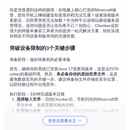
你是否曾遇到这样的困境：在电脑上精心打造的Minecraft城
堡，想在手机上继续建造却发现存档无法互通？或者游戏版本
更新后，旧世界突然无法加载？作为跨平台游戏玩家或服务器
管理员，这些问题是否让你头疼不已？别担心，Chunker这款
强大的跨版本兼容工具将为你提供一站式解决方案，轻松实现
存档在不同设备和版本间的无缝衔接。
突破设备限制的3个关键步骤
准备阶段：做好转换前的必要准备
首先，确保你的系统已安装Java 17或更高版本，这是运行Ch
unker的基础环境。然后，
务必备份你的原始世界文件
，这是
避免数据丢失的关键一步。建议将备份文件存储在安全位置，
以防转换过程中出现意外。
执行阶段：3分钟完成版本迁移
选择输入世界
：启动Chunker后，导航到你的Minecraft世
界文件夹，选择需要转换的存档。
配置输出参数
：根据你的需求，设定目标格式（Java版或
基岩版）和具体版本号。
登录后查看全文
启动转换过程
：点击转换按钮，实时监控进度条，等待转
换完成。整个过程通常只需几分钟，具体时间取决于世界