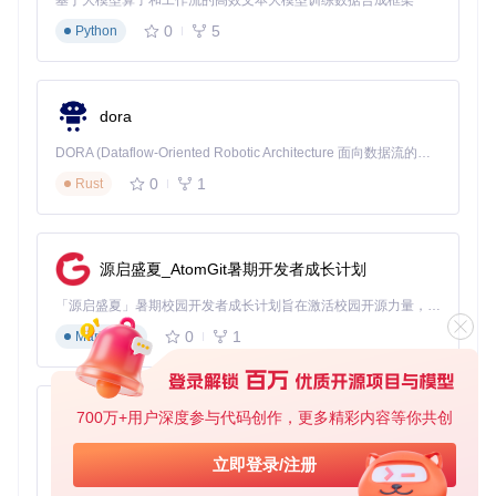
基于大模型算子和工作流的高效文本大模型训练数据合成框架
上继续游玩。他使用Chunker将Java版存档转换为基岩版，轻
松实现在手机上继续建造。假期结束回到电脑前，又将手机上
0
5
Python
的存档转换回Java版，完美衔接游戏进度。
服务器管理员版本升级
dora
某Minecraft服务器需要从1.18版本升级到最新的1.21版本。管
理员使用Chunker批量转换所有玩家的存档，确保升级过程顺
DORA (Dataflow-Oriented Robotic Architecture 面向数据流的机器人架构) 是为 AI 与具身智能机器人打造的高性能开发框架，以数据流范式重构开发逻辑，原生支持分布式部署与端边云协同 —— 无需复杂适配，即可实现一体端到端具身大小脑、VLA等模型部署，无缝衔接感知、推理、控制全链路，让 AI 能力与机器人动作深度融合。 依托 Rust 内核与零拷贝通信技术，它将具身大小脑、VLA等模型推理、多模态数据融合延迟压缩至微秒级，同时兼容 ROS2 生态与国产 AI 芯片，彻底降低具身智能机器人的开发门槛，让分布式部署下的 AI 赋能创新更高效、更灵活。
利进行，玩家几乎感觉不到版本变化带来的影响。
0
1
Rust
常见问题：情景+解决方案
情景1
：转换过程中程序突然崩溃。 解决方案：检查Java版本
源启盛夏_AtomGit暑期开发者成长计划
是否符合要求，确保内存分配充足。对于大型世界，可尝试通
过命令行参数增加内存分配。
「源启盛夏」暑期校园开发者成长计划旨在激活校园开源力量，通过积分激励、认证扶持、资源倾斜等形式，引导高校组织和开发者完成「入驻 — 建项目 — 做贡献 — 获认证 — 得资源」的完整闭环。无论你是想带领社团入驻平台的组织者，还是希望用代码贡献证明自己的开发者，都能在这里找到属于你的成长路径。
情景2
：转换后的世界中部分方块显示异常。 解决方案：这可
0
1
Markdown
能是因为目标版本中没有对应的方块。你可以在转换前配置方
块映射规则，指定替代方块。
情景3
：转换完成后无法加载世界。 解决方案：验证原始世界
700万+用户深度参与代码创作，更多精彩内容等你共创
py-xiaozhi
文件的完整性，尝试重新转换。如果问题持续，可查看Chunk
er生成的日志文件，定位具体错误原因。
基于Python的Xiaozhi AI，适用于想要完整Xiaozhi体验而无需拥有专用硬件的用户。
立即登录/注册
服务器管理员特别提示
0
1
Python