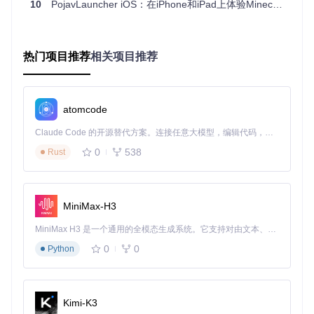
10
PojavLauncher iOS：在iPhone和iPad上体验Minecraft Java版的完整指南
完整构建流程
（适合开发者）：
# 1. 更新语言列表
热门项目推荐
相关项目推荐
chmod
 +x scripts/languagelist_updater.sh

bash scripts/languagelist_updater.sh

# 2. 构建GLFW存根库
atomcode
./gradlew :jre_lwjgl3glfw:build

Claude Code 的开源替代方案。连接任意大模型，编辑代码，运行命令，自动验证 — 全自动执行。用 Rust 构建，极致性能。 ｜ An open-source alternative to Claude Code. Connect any LLM, edit code, run commands, and verify changes — autonomously. Built in Rust for speed. Get Started
# 3. 构建启动器主体
0
538
Rust
构建产物位于
app_pojavlauncher/build/outputs/apk/d
ebug/
目录，文件名通常为
app_pojavlauncher-debug.ap
k
。
MiniMax-H3
验证与安装步骤
MiniMax H3 是一个通用的全模态生成系统。它支持对由文本、图像、视频和音频组成的多模态上下文进行统一理解，并能生成分辨率高达 2K、时长可达 15 秒的带原生立体声音频的视频。得益于面向任务泛化的系统设计，H3 在预训练阶段就已具备广泛的多模态上下文理解与生成能力，能够出色地执行复杂的多模态指令。
0
0
Python
安装前建议执行以下验证步骤：
检查APK文件完整性
确认设备已开启"未知来源安装"权限
Kimi-K3
通过ADB安装进行调试：
adb install app_pojavlaun