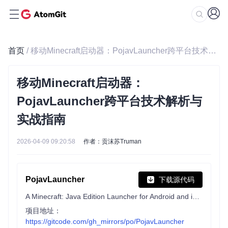
首页
/ 移动Minecraft启动器：PojavLauncher跨平台技术解析与实战指南
移动Minecraft启动器：
PojavLauncher跨平台技术解析与
实战指南
2026-04-09 09:20:58
作者：贡沫苏Truman
PojavLauncher
下载源代码
A Minecraft: Java Edition Launcher for Android and iOS based on Boardwalk. Succeeded by https://github.com/AngelAuraMC/Amethyst-Android
项目地址：
https://gitcode.com/gh_mirrors/po/PojavLauncher