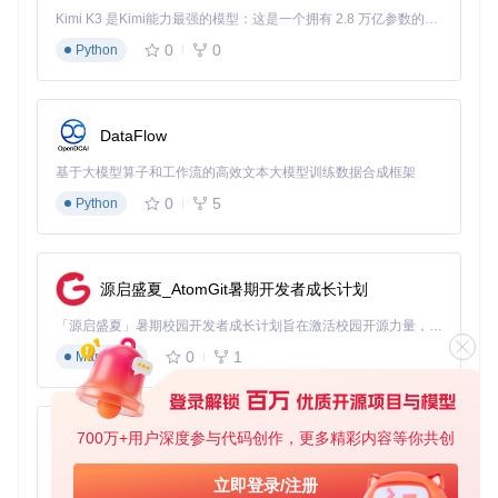
cher-debug.apk
Kimi K3 是Kimi能力最强的模型：这是一个拥有 2.8 万亿参数的混合专家（MoE）模型，具备原生视觉理解能力，并支持 100 万 token 的上下文窗口。
0
0
Python
图：PojavLauncher运行Minecraft的实际游戏场景，展示了移
动端的地形渲染效果
场景应用：兼容性矩阵与性能指标
DataFlow
基于大模型算子和工作流的高效文本大模型训练数据合成框架
版本兼容性矩阵
Minecraft版本范
0
5
Python
支持状态
关键特性支持
围
✅ 完美支
rd-132211 ~ 1.1
全部特性
2.2
持
源启盛夏_AtomGit暑期开发者成长计划
✅ 稳定支
部分高级渲染特性受限
1.13 ~ 1.16.5
持
「源启盛夏」暑期校园开发者成长计划旨在激活校园开源力量，通过积分激励、认证扶持、资源倾斜等形式，引导高校组织和开发者完成「入驻 — 建项目 — 做贡献 — 获认证 — 得资源」的完整闭环。无论你是想带领社团入驻平台的组织者，还是希望用代码贡献证明自己的开发者，都能在这里找到属于你的成长路径。
0
1
Markdown
⚠️ 有限支
需要启用实验性渲染模
1.17 ~ 1.21
式
持
✅ 部分支
战斗测试版本
视具体版本而定
持
700万+用户深度参与代码创作，更多精彩内容等你共创
py-xiaozhi
性能表现指标
基于Python的Xiaozhi AI，适用于想要完整Xiaozhi体验而无需拥有专用硬件的用户。
立即登录/注册