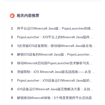
核心依赖组件包括Gradle构建工具、Android SDK以及OpenJ
DK环境。建议通过系统包管理器确认基础构建环境：
相关内容推荐
# 检查Java版本（需JDK 8+）
java -version

1
跨平台运行Minecraft Java版：PojavLauncher的移动优化与开源方案解析
# 验证Gradle是否可用
2
PojavLauncher：iOS平台上的Minecraft Java版跨平台解决方案与移动化实践
源码获取与构建选项
3
3步突破iOS设备限制：移动端Minecraft Java版全场景实战指南
获取项目源码：
4
解锁iOS设备的Minecraft Java版：PojavLauncher全方位技术指南
git 
clone
5
移动Minecraft启动器PojavLauncher技术解析与实战指南
cd
6
突破限制：iOS Minecraft Java版实战指南——从安装到精通的跨平台游戏之旅
项目提供两种构建路径：
7
PojavLauncher：iOS设备运行Minecraft Java版的完整解决方案
快速构建方案
（适合大多数用户）：
8
iOS设备运行Minecraft Java版完整解决方案：从技术原理到实战优化
# 直接构建调试版本APK
9
解锁移动Minecraft体验：5个维度掌握跨平台启动器