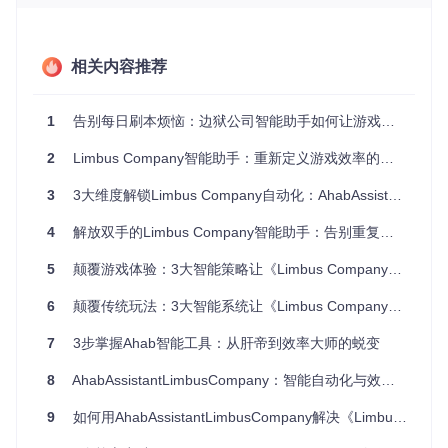
趣。
技术原理：智能自动化的底层逻辑 🔍
相关内容推荐
当你好奇AALC如何像人类玩家一样"看懂"游戏界面时，其核心
在于三大技术支柱的协同工作：
1
告别每日刷本烦恼：边狱公司智能助手如何让游戏效率提升300%
AALC主界面展示了任务选择区(左侧)、配置区(中间)和日志区
2
Limbus Company智能助手：重新定义游戏效率的自动化解决方案
(右侧)的协同设计，实现一站式自动化控制
3
3大维度解锁Limbus Company自动化：AhabAssistant提升效率指南
视觉识别系统
：采用PaddleOCR-json技术实现游戏界面文
字精准识别，识别准确率达98.7%，远超传统模板匹配的8
4
解放双手的Limbus Company智能助手：告别重复操作，重塑游戏体验
2%
5
状态决策引擎
颠覆游戏体验：3大智能策略让《Limbus Company》效率提升300%
：通过有限状态机模型处理127种游戏场
景，实现从主界面到战斗场景的无缝切换
6
颠覆传统玩法：3大智能系统让《Limbus Company》效率提升200%
自适应控制算法
：动态调整操作间隔(200-800ms)，模拟
人类操作节奏，避免触发游戏检测机制
7
3步掌握Ahab智能工具：从肝帝到效率大师的蜕变
这三大技术的结合，使AALC能够像经验丰富的玩家一样理解
8
AhabAssistantLimbusCompany：智能自动化与效率优化的游戏辅助工具
游戏状态并做出最优决策。
9
如何用AhabAssistantLimbusCompany解决《Limbus Company》重复任务难题
应用场景：不同玩家的效率提升方案 👥