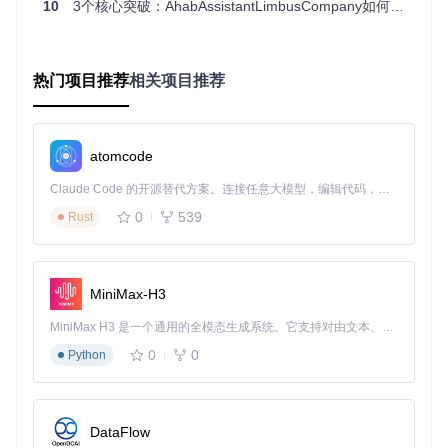
10
3个核心突破：AhabAssistantLimbusCompany如何让《Limbus Company》玩家重构游戏体验
新手玩家：快速上手的游戏向导
当你刚进入《Limbus Company》世界，面对复杂的系统感到
无所适从时，AALC的引导式任务系统能帮助你：
热门项目推荐
相关项目推荐
自动完成新手教程关键步骤
智能推荐适合新手的队伍配置
逐步解锁游戏核心功能，降低学习曲线
atomcode
上班族玩家：碎片化时间的高效利用
当你只有午休30分钟游戏时间却想兼顾日常任务时，AALC可
Claude Code 的开源替代方案。连接任意大模型，编辑代码，运行命令，自动验证 — 全自动执行。用 Rust 构建，极致性能。 ｜ An open-source alternative to Claude Code. Connect any LLM, edit code, run commands, and verify changes — autonomously. Built in Rust for speed. Get Started
实现：
0
539
Rust
15分钟内完成全部日常任务(手动操作需45分钟)
自动领取邮件和活动奖励，不错过任何福利
后台运行模式，不影响工作电脑使用
MiniMax-H3
重度玩家：策略优化的得力助手
MiniMax H3 是一个通用的全模态生成系统。它支持对由文本、图像、视频和音频组成的多模态上下文进行统一理解，并能生成分辨率高达 2K、时长可达 15 秒的带原生立体声音频的视频。得益于面向任务泛化的系统设计，H3 在预训练阶段就已具备广泛的多模态上下文理解与生成能力，能够出色地执行复杂的多模态指令。
当你追求极限效率和最优资源配置时，AALC提供：
0
0
Python
镜牢多队伍循环策略，收益提升40%
自定义战斗参数，针对不同BOSS优化技能释放
详细数据统计，帮助分析队伍表现
DataFlow