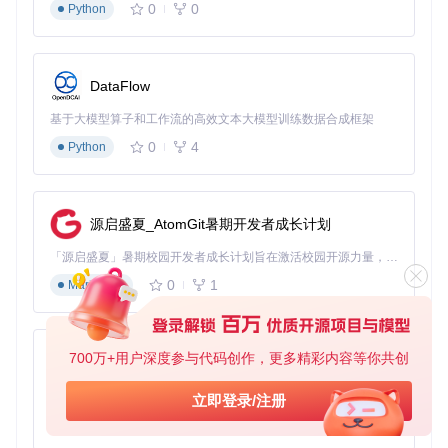
0
0
Python
这三个简单的步骤，就能让你拥有一个功能完善的mpv播放
器。接下来，我们将深入探讨如何根据个人需求进行个性化配
置。
DataFlow
⚙️ 个性化配置精要：打造你的专属播放体验
基于大模型算子和工作流的高效文本大模型训练数据合成框架
mpv的真正魅力在于其高度可定制性。通过配置文件，你可以
0
4
Python
调整播放器的方方面面，使其完全符合个人使用习惯。以下是
一些关键配置选项的对比方案：
配
源启盛夏_AtomGit暑期开发者成长计划
置
默认
推荐方案
高级配置
类
设置
「源启盛夏」暑期校园开发者成长计划旨在激活校园开源力量，通过积分激励、认证扶持、资源倾斜等形式，引导高校组织和开发者完成「入驻 — 建项目 — 做贡献 — 获认证 — 得资源」的完整闭环。无论你是想带领社团入驻平台的组织者，还是希望用代码贡献证明自己的开发者，都能在这里找到属于你的成长路径。
别
0
1
Markdown
视
频
vo=au
vo=gpu
vo=gpu-next
输
to
出
700万+用户深度参与代码创作，更多精彩内容等你共创
py-xiaozhi
硬
基于Python的Xiaozhi AI，适用于想要完整Xiaozhi体验而无需拥有专用硬件的用户。
立即登录/注册
件
hwde
hwdec=au
hwdec=cuda-copy
加
c=no
to
0
1
Python
速