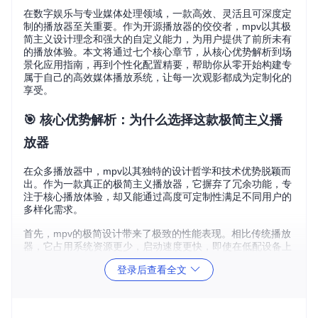
在数字娱乐与专业媒体处理领域，一款高效、灵活且可深度定
制的播放器至关重要。作为开源播放器的佼佼者，mpv以其极
简主义设计理念和强大的自定义能力，为用户提供了前所未有
的播放体验。本文将通过七个核心章节，从核心优势解析到场
景化应用指南，再到个性化配置精要，帮助你从零开始构建专
属于自己的高效媒体播放系统，让每一次观影都成为定制化的
享受。
🎯 核心优势解析：为什么选择这款极简主义播
放器
在众多播放器中，mpv以其独特的设计哲学和技术优势脱颖而
出。作为一款真正的极简主义播放器，它摒弃了冗余功能，专
注于核心播放体验，却又能通过高度可定制性满足不同用户的
多样化需求。
首先，mpv的极简设计带来了极致的性能表现。相比传统播放
器，它占用系统资源更少，启动速度更快，即使在低配设备上
也能流畅运行。这种轻装上阵的特性，让用户能够将更多系统
登录后查看全文
资源投入到视频解码和渲染上，而非播放器本身的运行。
其次，基于FFmpeg技术的强大解码能力，让mpv几乎支持所
有常见的视频格式和编码。无论是古老的AVI文件，还是最新