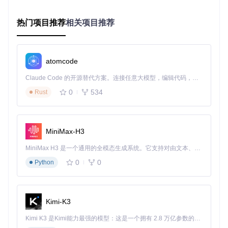
cd
第二步：编译安装
热门项目推荐
相关项目推荐
mpv使用meson和ninja进行构建，确保你的系统中已经安装了
这些工具。然后执行以下命令进行编译和安装：
atomcode
mkdir
Claude Code 的开源替代方案。连接任意大模型，编辑代码，运行命令，自动验证 — 全自动执行。用 Rust 构建，极致性能。 ｜ An open-source alternative to Claude Code. Connect any LLM, edit code, run commands, and verify changes — autonomously. Built in Rust for speed. Get Started
cd
 build

meson setup ..

0
534
Rust
sudo
第三步：基础配置
MiniMax-H3
安装完成后，mpv会使用默认配置运行。但为了获得更好的体
验，建议创建一个基本的配置文件。在用户目录下创建
.conf
MiniMax H3 是一个通用的全模态生成系统。它支持对由文本、图像、视频和音频组成的多模态上下文进行统一理解，并能生成分辨率高达 2K、时长可达 15 秒的带原生立体声音频的视频。得益于面向任务泛化的系统设计，H3 在预训练阶段就已具备广泛的多模态上下文理解与生成能力，能够出色地执行复杂的多模态指令。
ig/mpv
目录，并在其中创建
mpv.conf
文件，添加以下内容：
0
0
Python
# 基础配置

volume=80

hwdec=auto

Kimi-K3
vo=gpu

Kimi K3 是Kimi能力最强的模型：这是一个拥有 2.8 万亿参数的混合专家（MoE）模型，具备原生视觉理解能力，并支持 100 万 token 的上下文窗口。