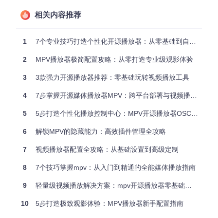
的HEVC编码4K视频，mpv都能轻松应对，避免了格式不兼容
的烦恼。
相关内容推荐
硬件加速功能是mpv的另一大亮点。通过充分利用显卡性能，
mpv能够流畅播放4K甚至8K高分辨率视频而不卡顿，同时有
1
7个专业技巧打造个性化开源播放器：从零基础到自定义设置全攻略
效降低CPU占用率，让你的电脑在播放高清视频时依然能保持
良好的多任务处理能力。
2
MPV播放器极简配置攻略：从零打造专业级观影体验
跨平台支持也是mpv的一大优势。无论你使用Windows、mac
3
3款强力开源播放器推荐：零基础玩转视频播放工具
OS还是Linux系统，都能享受到一致的高品质播放体验。这种
广泛的兼容性，让mpv成为各类用户的理想选择。
4
7步掌握开源媒体播放器MPV：跨平台部署与视频播放优化指南
5
5步打造个性化播放控制中心：MPV开源播放器OSC界面全攻略
mpv播放器图标：简洁的设计风格体现了其极简主义的核心理
念
6
解锁MPV的隐藏能力：高效插件管理全攻略
🚀 三步完成安装配置：从源码到高效播放
7
视频播放器配置全攻略：从基础设置到高级定制
8
7个技巧掌握mpv：从入门到精通的全能媒体播放指南
第一步：获取源代码
要开始使用mpv，首先需要获取其源代码。打开终端，输入以
9
轻量级视频播放解决方案：mpv开源播放器零基础入门指南
下命令克隆项目仓库：
10
5步打造极致观影体验：MPV播放器新手配置指南
git 
clone