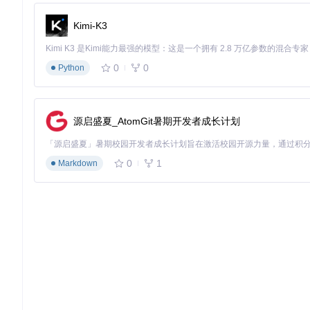
# 创建专用虚拟环境
conda create -n openocr python==3.8

Kimi-K3
conda activate openocr

# 安装带CUDA支持的PyTorch
0
0
Python
⚠️
注意
：GPU版本需确保显卡驱动版本与CUDA版本匹配，可
源启盛夏_AtomGit暑期开发者成长计划
快速上手：5分钟完成首次文本识别
创建Python脚本（例如
ocr_demo.py
）：
0
1
Markdown
from
 openocr 
import
 OpenOCR

# 初始化OCR引擎
engine = OpenOCR()

# 识别图片中的文本
img_path = 
"test_image.jpg"
# 替换为实际图片路径
result, elapse = engine(img_path)

# 输出识别结果
print
(
f"识别结果: 
{result}
"