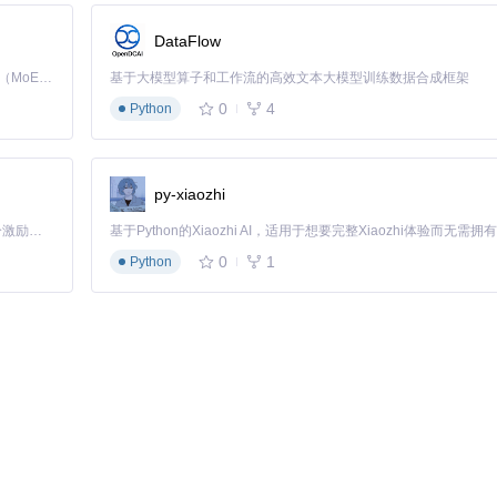
DataFlow
Kimi K3 是Kimi能力最强的模型：这是一个拥有 2.8 万亿参数的混合专家（MoE）模型，具备原生视觉理解能力，并支持 100 万 token 的上下文窗口。
基于大模型算子和工作流的高效文本大模型训练数据合成框架
0
4
Python
通过
nvidia-smi
命令检查支持的CUDA版本。
py-xiaozhi
「源启盛夏」暑期校园开发者成长计划旨在激活校园开源力量，通过积分激励、认证扶持、资源倾斜等形式，引导高校组织和开发者完成「入驻 — 建项目 — 做贡献 — 获认证 — 得资源」的完整闭环。无论你是想带领社团入驻平台的组织者，还是希望用代码贡献证明自己的开发者，都能在这里找到属于你的成长路径。
0
1
Python