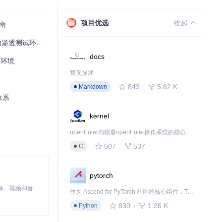
项目优选
收起
南
测试环境构建指南
docs
习环境
暂无描述
843
5.62 K
Markdown
体系
kernel
openEuler内核是openEuler操作系统的核心，既是系统性能与稳定性的基石，也是连接处理器、设备与服务的桥梁。
507
537
C
pytorch
MiniMax H3 是一个通用的全模态生成系统。它支持对由文本、图像、视频和音频组成的多模态上下文进行统一理解，并能生成分辨率高达 2K、时长可达 15 秒的带原生立体声音频的视频。得益于面向任务泛化的系统设计，H3 在预训练阶段就已具备广泛的多模态上下文理解与生成能力，能够出色地执行复杂的多模态指令。
作为 Ascend for PyTorch 社区的核心组件，TorchNPU 是昇腾专为 PyTorch 打造的深度学习适配插件，使 PyTorch 框架能够直接调用昇腾 NPU，为开发者提供昇腾 AI 处理器的超强算力。
830
1.26 K
Python