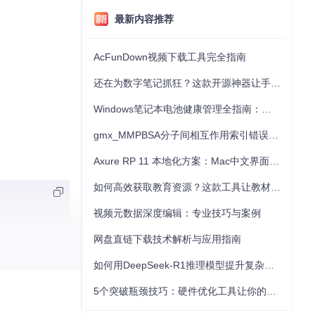
最新内容推荐
AcFunDown视频下载工具完全指南
还在为数字笔记抓狂？这款开源神器让手写批注效率提升300%
Windows笔记本电池健康管理全指南：从根源解决电池损耗问题
gmx_MMPBSA分子间相互作用索引错误的深度诊断与解决
Axure RP 11 本地化方案：Mac中文界面优化与原型设计工具汉化全指南
如何高效获取教育资源？这款工具让教材下载效率提升80%
视频元数据深度编辑：专业技巧与案例
网盘直链下载技术解析与应用指南
如何用DeepSeek-R1推理模型提升复杂任务解决能力：完整指南
5个突破瓶颈技巧：硬件优化工具让你的电脑性能提升30%