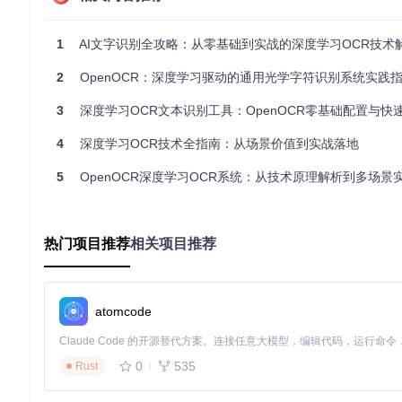
pip install openocr-python  
# 自动解决依赖关系
方案B：源码编译安装（适合开发者）
1
AI文字识别全攻略：从零基础到实战的深度学习OCR技术
克隆项目代码库：
2
OpenOCR：深度学习驱动的通用光学字符识别系统实践
git 
clone
cd
3
深度学习OCR文本识别工具：OpenOCR零基础配置与快
安装项目依赖：
4
深度学习OCR技术全指南：从场景价值到实战落地
pip install -r requirements.txt  
# 安装核心依赖包
5
OpenOCR深度学习OCR系统：从技术原理解析到多场景
PyTorch配置指南：CPU/GPU版本选择
CPU版本安装
热门项目推荐
相关项目推荐
适合无GPU环境的轻量使用：
atomcode
GPU版本安装（推荐生产环境）
需先安装NVIDIA驱动和CUDA 11.8：
0
535
Rust