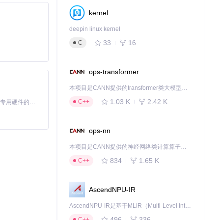
kernel
deepin linux kernel
33
16
C
ops-transformer
本项目是CANN提供的transformer类大模型算子库，实现网络在NPU上加速计算。
1.03 K
2.42 K
C++
基于Python的Xiaozhi AI，适用于想要完整Xiaozhi体验而无需拥有专用硬件的用户。
ops-nn
本项目是CANN提供的神经网络类计算算子库，实现网络在NPU上加速计算。
834
1.65 K
C++
AscendNPU-IR
AscendNPU-IR是基于MLIR（Multi-Level Intermediate Representation）构建的，面向昇腾亲和算子编译时使用的中间表示，提供昇腾完备表达能力，通过编译优化提升昇腾AI处理器计算效率，支持通过生态框架使能昇腾AI处理器与深度调优
496
336
C++