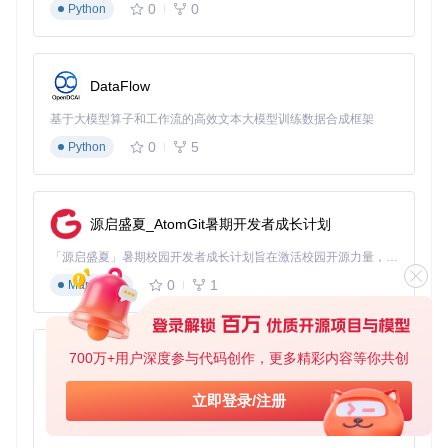
0
0
Python
灵活：可以关联任意数据对象到选择器，便于处理匹配结
果。
可扩展：支持自定义索引，适应特定的应用属性。
兼容性良好：原生支持现代浏览器，低版本浏览器可以通过
DataFlow
替换函数实现兼容。
基于大模型算子和工作流的高效文本大模型训练数据合成框架
SelectorSet是一个极其实用的工具，无论是在大型Web应用程
0
5
Python
序还是对性能有严格要求的项目中，都能发挥重要作用。立即
尝试，感受其带来的性能提升吧！
源启盛夏_AtomGit暑期开发者成长计划
「源启盛夏」暑期校园开发者成长计划旨在激活校园开源力量，通过积分激励、认证扶持、资源倾斜等形式，引导高校组织和开发者完成「入驻 — 建项目 — 做贡献 — 获认证 — 得资源」的完整闭环。无论你是想带领社团入驻平台的组织者，还是希望用代码贡献证明自己的开发者，都能在这里找到属于你的成长路径。
0
1
Markdown
700万+用户深度参与代码创作，更多精彩内容等你共创
py-xiaozhi
基于Python的Xiaozhi AI，适用于想要完整Xiaozhi体验而无需拥有专用硬件的用户。
立即登录/注册
0
1
Python