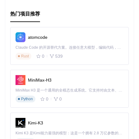
SelectorSet支持最新版的Chrome、Safari、Firefox以及IE9及
以上版本。如果需要兼容更旧的浏览器，可以提供自定义的
qu
erySelectorAll
和
matchesSelector
函数，例如使用Sizzle
热门项目推荐
或jQuery的内部实现。
开发与优化
atomcode
项目源码可在GitHub上获取，并使用Grunt进行测试和构建。
Claude Code 的开源替代方案。连接任意大模型，编辑代码，运行命令，自动验证 — 全自动执行。用 Rust 构建，极致性能。 ｜ An open-source alternative to Claude Code. Connect any LLM, edit code, run commands, and verify changes — autonomously. Built in Rust for speed. Get Started
安装好Grunt后，克隆项目并执行以下命令：
0
539
Rust
$ git 
clone
 https://github.com/josh/selector-set

$ 
cd
 selector-set/

$ npm install

MiniMax-H3
$ grunt 
test
MiniMax H3 是一个通用的全模态生成系统。它支持对由文本、图像、视频和音频组成的多模态上下文进行统一理解，并能生成分辨率高达 2K、时长可达 15 秒的带原生立体声音频的视频。得益于面向任务泛化的系统设计，H3 在预训练阶段就已具备广泛的多模态上下文理解与生成能力，能够出色地执行复杂的多模态指令。
在实现中，SelectorSet分析并索引添加的选择器，利用最右侧
0
0
Python
显著的部分作为键。当匹配元素时，通过这些键快速定位候选
选择器，然后再进行完整的匹配测试，提高了效率。
特点
Kimi-K3
高效：通过预处理和索引选择器，达到近乎常数时间的匹配
Kimi K3 是Kimi能力最强的模型：这是一个拥有 2.8 万亿参数的混合专家（MoE）模型，具备原生视觉理解能力，并支持 100 万 token 的上下文窗口。
速度。