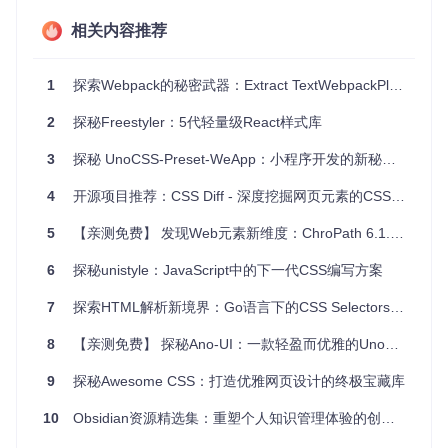
或者直接下载
selector-set.js
文件，无需额外依赖。
相关内容推荐
1
探索Webpack的秘密武器：Extract TextWebpackPlugin
应用场景
2
探秘Freestyler：5代轻量级React样式库
批量查找调用
3
探秘 UnoCSS-Preset-WeApp：小程序开发的新秘密武器！
SelectorSet可帮助你在页面加载时批处理
querySelector
或
q
uerySelectorAll
调用，提高效率，并方便针对更新的内容
4
开源项目推荐：CSS Diff - 深度挖掘网页元素的CSS奥秘
重新运行查询。
5
【亲测免费】 发现Web元素新维度：ChroPath 6.1.7——你的前端开发与自动化测试利器
处理委托事件
6
探秘unistyle：JavaScript中的下一代CSS编写方案
通过一次性匹配目标元素，而不是在每次事件触发时反复检查
多个选择器，可以大大提高事件处理速度。
7
探索HTML解析新境界：Go语言下的CSS Selectors神器
实现纯JS的CSS样式匹配和应用
8
【亲测免费】 探秘Ano-UI：一款轻盈而优雅的UnoCSS组件库
（示例仅作展示，实际应用中不推荐这样做）你可以构建一个
简单的系统，在纯JavaScript环境中进行样式匹配和应用。
9
探秘Awesome CSS：打造优雅网页设计的终极宝藏库
浏览器支持
10
Obsidian资源精选集：重塑个人知识管理体验的创新方案