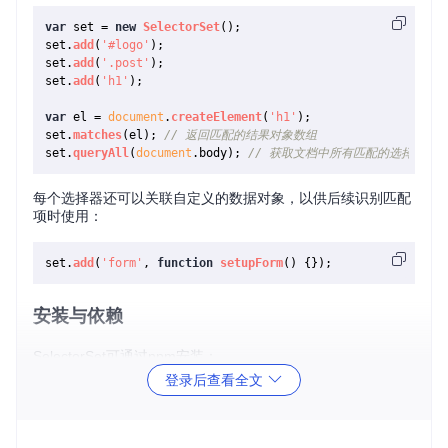
var
 set = 
new
SelectorSet
();

set.
add
(
'#logo'
);

set.
add
(
'.post'
);

set.
add
(
'h1'
);

var
 el = 
document
.
createElement
(
'h1'
);

set.
matches
(el); 
// 返回匹配的结果对象数组
set.
queryAll
(
document
.
body
); 
// 获取文档中所有匹配的选择器对
每个选择器还可以关联自定义的数据对象，以供后续识别匹配
项时使用：
set.
add
(
'form'
, 
function
setupForm
(
安装与依赖
SelectorSet可通过npm安装：
登录后查看全文