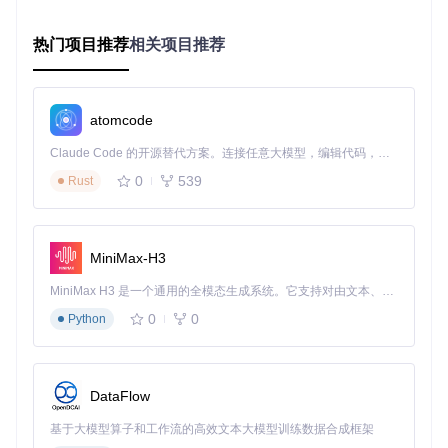
)

热门项目推荐
# 2. 配置图表样式
相关项目推荐
chart_style = {

"title"
: 
"季度销售趋势"
,

"theme"
: 
"tech-innovation"
,

"colors"
: {
"primary"
: 
"#2563eb"
, 
"secondary"
: 
"#f9731
atomcode
}

Claude Code 的开源替代方案。连接任意大模型，编辑代码，运行命令，自动验证 — 全自动执行。用 Rust 构建，极致性能。 ｜ An open-source alternative to Claude Code. Connect any LLM, edit code, run commands, and verify changes — autonomously. Built in Rust for speed. Get Started
# 3. 生成并嵌入工作表
0
539
Rust
chart = ChartFactory.create(

    chart_type=CT_BarChart,

    data=data_source,

    style=chart_style

MiniMax-H3
)

chart.embed_in_worksheet(
"sales_data.xlsx"
, sheet_name=
"
MiniMax H3 是一个通用的全模态生成系统。它支持对由文本、图像、视频和音频组成的多模态上下文进行统一理解，并能生成分辨率高达 2K、时长可达 15 秒的带原生立体声音频的视频。得益于面向任务泛化的系统设计，H3 在预训练阶段就已具备广泛的多模态上下文理解与生成能力，能够出色地执行复杂的多模态指令。
0
0
Python
功能文档::
xlsx/SKILL.md
示例代码::
xlsx/scripts/recalc.py
2.2 自动化工作流引擎
DataFlow
系统内置的工作流引擎支持可视化流程编排，通过以下核心模
块实现全流程自动化：
基于大模型算子和工作流的高效文本大模型训练数据合成框架