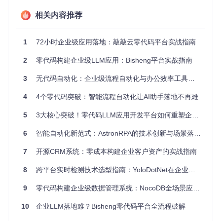
动识别数据源结构，将传统需要编写脚本的工作转化为拖拽式
操作。
相关内容推荐
企业级安全与合规
深度集成文档权限管理与数据脱敏机制，所有操作符合ISO 27
1
72小时企业级应用落地：敲敲云零代码平台实战指南
001信息安全标准。支持审计日志追踪与版本控制，确保敏感
数据在可视化过程中的全程可管控。
2
零代码构建企业级LLM应用：Bisheng平台实战指南
二、技术解构：核心架构与实现原理
3
无代码自动化：企业级流程自动化与办公效率工具的开源解决方案
2.1 文档操作引擎
4
4个零代码突破：智能流程自动化让AI助手落地不再难
方案的核心竞争力在于其基于Office Open XML (OOXML)标
5
3大核心突破！零代码LLM应用开发平台如何重塑企业AI落地效率
准构建的文档操作引擎，该引擎实现了对Word、Excel、Pow
erPoint文档的细粒度控制：
6
智能自动化新范式：AstronRPA的技术创新与场景落地实践
7
开源CRM系统：零成本构建企业客户资产的实战指南
# Excel图表生成核心逻辑示例
from
 office.charts 
import
8
跨平台实时检测技术选型指南：YoloDotNet在企业级部署中的实践
from
 office.schemas 
import
 CT_BarChart, CT_NumDataSource

9
零代码构建企业级数据管理系统：NocoDB全场景应用指南
# 1. 创建数据源
data_source = CT_NumDataSource(

10
企业LLM落地难？Bisheng零代码平台全流程破解
    values=[
25
, 
45
, 
30
, 
55
, 
40
],

    categories=[
"Q1"
, 
"Q2"
, 
"Q3"
, 
"Q4"
, 
"Q5"
]
