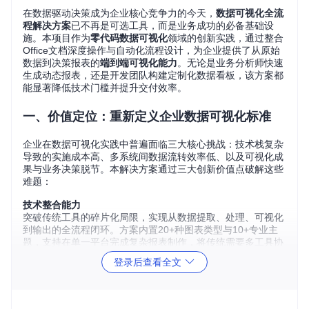
在数据驱动决策成为企业核心竞争力的今天，
数据可视化全流
程解决方案
已不再是可选工具，而是业务成功的必备基础设
施。本项目作为
零代码数据可视化
领域的创新实践，通过整合
Office文档深度操作与自动化流程设计，为企业提供了从原始
数据到决策报表的
端到端可视化能力
。无论是业务分析师快速
生成动态报表，还是开发团队构建定制化数据看板，该方案都
能显著降低技术门槛并提升交付效率。
一、价值定位：重新定义企业数据可视化标准
企业在数据可视化实践中普遍面临三大核心挑战：技术栈复杂
导致的实施成本高、多系统间数据流转效率低、以及可视化成
果与业务决策脱节。本解决方案通过三大创新价值点破解这些
难题：
技术整合能力
突破传统工具的碎片化局限，实现从数据提取、处理、可视化
到输出的全流程闭环。方案内置20+种图表类型与10+专业主
题，支持在单一平台完成复杂报表制作，将传统需要多工具协
作的流程压缩80%以上。
登录后查看全文
零代码操作体系
通过可视化配置界面与模板化设计，使非技术人员也能在15分
钟内完成专业级报表制作。系统提供的智能数据映射功能可自