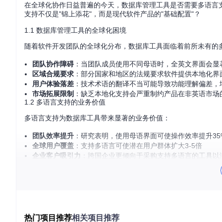
在全球化协作日益普遍的今天，数据库管理工具是否需要多语言
支持不仅是"锦上添花"，而是现代软件产品的"基础配置"？
1.1 数据库管理工具的全球化困境
随着软件开发团队的全球化分布，数据库工具面临着前所未有的
团队协作障碍
：当团队成员使用不同母语时，全英文界面会显
区域合规要求
：部分国家和地区的法规要求软件提供本地化界
用户体验落差
：技术术语的翻译不当可能导致功能理解偏差，
市场拓展限制
：缺乏本地化支持会严重制约产品在非英语市场
1.2 多语言支持的业务价值
多语言支持为数据库工具带来显著的业务价值：
团队效率提升
：研究表明，使用母语界面可使操作效率提升35
全球用户覆盖
：支持多语言可使潜在用户群体扩大3-5倍
企业客户吸引力
：跨国企业更倾向于采购支持多语言的工具以
产品竞争力增强
：在同类产品中，提供完善多语言支持的工具
1.3 开源项目的特殊挑战
开源项目在多语言支持方面面临独特挑战：
翻译资源有限
：依赖社区贡献，缺乏专业翻译团队
热门项目推荐
术语统一困难
相关项目推荐
：技术术语在不同语言中的准确表达需要领域专