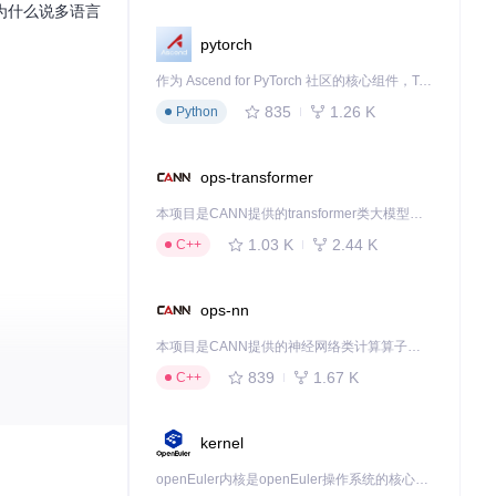
为什么说多语言
pytorch
作为 Ascend for PyTorch 社区的核心组件，TorchNPU 是昇腾专为 PyTorch 打造的深度学习适配插件，使 PyTorch 框架能够直接调用昇腾 NPU，为开发者提供昇腾 AI 处理器的超强算力。
835
1.26 K
Python
ops-transformer
本项目是CANN提供的transformer类大模型算子库，实现网络在NPU上加速计算。
1.03 K
2.44 K
C++
ops-nn
本项目是CANN提供的神经网络类计算算子库，实现网络在NPU上加速计算。
839
1.67 K
C++
kernel
openEuler内核是openEuler操作系统的核心，既是系统性能与稳定性的基石，也是连接处理器、设备与服务的桥梁。