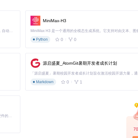
不仅能提升用户体验，还能显著拓展市场覆盖。对于开源项目而言，建立
MiniMax-H3
Claude Code 的开源替代方案。连接任意大模型，编辑代码，运行命令，自动验证 — 全自动执行。用 Rust 构建，极致性能。 ｜ An open-source alternative to Claude Code. Connect any LLM, edit code, run commands, and verify changes — autonomously. Built in Rust for speed. Get Started
言实现之道
0
0
Python
国际化架构有何独特之处？开源项目应如何设计灵活可扩展的多语言架构？
源启盛夏_AtomGit暑期开发者成长计划
效、灵活的多语言支持：
0
1
Markdown
优势
成，支持组件级翻译
、插值等高级功能
币等本地化格式
基于Python的Xiaozhi AI，适用于想要完整Xiaozhi体验而无需拥有专用硬件的用户。
翻译文本
7
原则，将翻译资源与业务逻辑解耦，同时保持资源组织的有序性。