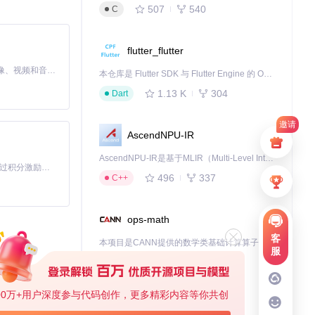
507
540
C
可持续的多语言
flutter_flutter
MiniMax H3 是一个通用的全模态生成系统。它支持对由文本、图像、视频和音频组成的多模态上下文进行统一理解，并能生成分辨率高达 2K、时长可达 15 秒的带原生立体声音频的视频。得益于面向任务泛化的系统设计，H3 在预训练阶段就已具备广泛的多模态上下文理解与生成能力，能够出色地执行复杂的多模态指令。
本仓库是 Flutter SDK 与 Flutter Engine 的 OpenHarmony 适配版本，由 CPF-Flutter 团队维护。开发者可使用熟悉的 Flutter 技术栈开发 OpenHarmony 应用，3.35.7 及以后的适配版本可基于本仓库源码构建支持 OpenHarmony 的 Flutter Engine。
1.13 K
304
Dart
邀请
AscendNPU-IR
AscendNPU-IR是基于MLIR（Multi-Level Intermediate Representation）构建的，面向昇腾亲和算子编译时使用的中间表示，提供昇腾完备表达能力，通过编译优化提升昇腾AI处理器计算效率，支持通过生态框架使能昇腾AI处理器与深度调优
「源启盛夏」暑期校园开发者成长计划旨在激活校园开源力量，通过积分激励、认证扶持、资源倾斜等形式，引导高校组织和开发者完成「入驻 — 建项目 — 做贡献 — 获认证 — 得资源」的完整闭环。无论你是想带领社团入驻平台的组织者，还是希望用代码贡献证明自己的开发者，都能在这里找到属于你的成长路径。
496
337
C++
ops-math
客
本项目是CANN提供的数学类基础计算算子库，实现网络在NPU上加速计算。
服
1.24 K
1.36 K
C++
00万+用户深度参与代码创作，更多精彩内容等你共创
jiuwenswarm