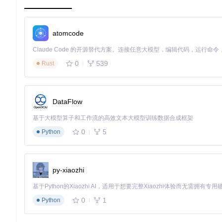
更新维护复杂
：新功能发布时需要同步更新多语言资源
文化适配挑战
：不同地区的用户习惯和界面偏好存在差异
核心要点
：多语言支持已成为现代数据库工具不可或缺的功能，
atomcode
支持体系需要技术架构与社区协作的双重保障。
二、技术架构详解：Beekeeper Studio的多语
0
539
Rust
Beekeeper Studio如何在技术层面实现多语言支持？其
2.1 国际化技术栈选型
DataFlow
Beekeeper Studio采用了现代化的国际化技术栈，实现了高
基于大模型算子和工作流的高效文本大模型训练数据合成框架
0
5
Python
技术组件
功能作用
选型
核心国际化框架
与Vue.js深度集
Vue I18n
翻译管理工具
支持复数、嵌套翻译
i18next
py-xiaozhi
消息格式化
处理日期、数字、货
intl-messageformat
翻译提取工具
自动识别代码中的可
lingui
0
1
Python
Beekeeper Studio的国际化架构遵循"分离但不分散"的