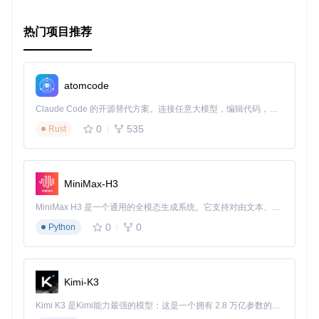
每个函数的作用及其参数是关键。查看
hid
子模块中的文档字
符串和示例代码是学习如何配置和使用该库的最佳途径。
热门项目推荐
请注意，以上内容基于pywinusb在GitHub上的通用结构和说
明编写，具体版本可能有所差异。实际应用时，建议参考最新
版的官方文档或仓库README以获取最准确的信息。
atomcode
Claude Code 的开源替代方案。连接任意大模型，编辑代码，运行命令，自动验证 — 全自动执行。用 Rust 构建，极致性能。 ｜ An open-source alternative to Claude Code. Connect any LLM, edit code, run commands, and verify changes — autonomously. Built in Rust for speed. Get Started
0
535
Rust
MiniMax-H3
MiniMax H3 是一个通用的全模态生成系统。它支持对由文本、图像、视频和音频组成的多模态上下文进行统一理解，并能生成分辨率高达 2K、时长可达 15 秒的带原生立体声音频的视频。得益于面向任务泛化的系统设计，H3 在预训练阶段就已具备广泛的多模态上下文理解与生成能力，能够出色地执行复杂的多模态指令。
0
0
Python
Kimi-K3
Kimi K3 是Kimi能力最强的模型：这是一个拥有 2.8 万亿参数的混合专家（MoE）模型，具备原生视觉理解能力，并支持 100 万 token 的上下文窗口。