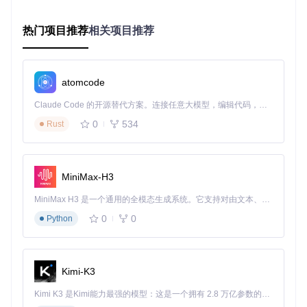
指定输出路径，点击"生成PDF文件"按钮
热门项目推荐
相关项目推荐
PDFPatcher主界面展示，包含菜单栏、功能区和切换区
验证
打开生成的PDF文件
atomcode
查看文件属性，确认元数据已按设置更新
检查输出文件夹，确认所有文件均成功处理
Claude Code 的开源替代方案。连接任意大模型，编辑代码，运行命令，自动验证 — 全自动执行。用 Rust 构建，极致性能。 ｜ An open-source alternative to Claude Code. Connect any LLM, edit code, run commands, and verify changes — autonomously. Built in Rust for speed. Get Started
扩展：替代符命名系统
0
534
Rust
利用替代符实现文件名自动化：
<源文件名>
：保留原始文件名
<标题>
：使用文档标题作为文件名
MiniMax-H3
<作者>
：插入作者信息
MiniMax H3 是一个通用的全模态生成系统。它支持对由文本、图像、视频和音频组成的多模态上下文进行统一理解，并能生成分辨率高达 2K、时长可达 15 秒的带原生立体声音频的视频。得益于面向任务泛化的系统设计，H3 在预训练阶段就已具备广泛的多模态上下文理解与生成能力，能够出色地执行复杂的多模态指令。
示例：
[<作者>]-<标题>.pdf
可生成规范的文件命名格式。
0
0
Python
如何为PDF文档生成实用书签？
痛点标签：无书签PDF阅读体验差，定位困难
Kimi-K3
面对数百页的PDF文档，没有书签导航就像在图书馆找不到索
Kimi K3 是Kimi能力最强的模型：这是一个拥有 2.8 万亿参数的混合专家（MoE）模型，具备原生视觉理解能力，并支持 100 万 token 的上下文窗口。
引，极大影响阅读效率和信息获取速度。