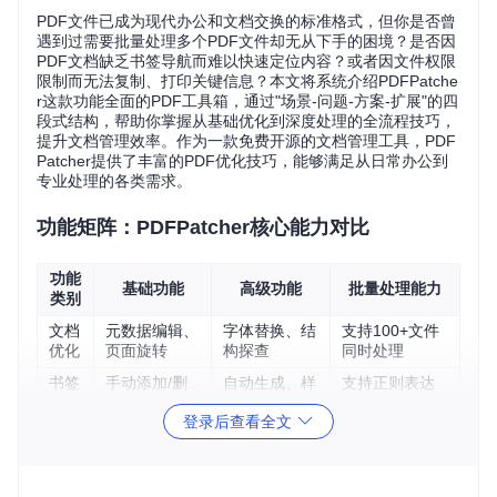
PDF文件已成为现代办公和文档交换的标准格式，但你是否曾
遇到过需要批量处理多个PDF文件却无从下手的困境？是否因
PDF文档缺乏书签导航而难以快速定位内容？或者因文件权限
限制而无法复制、打印关键信息？本文将系统介绍PDFPatche
r这款功能全面的PDF工具箱，通过"场景-问题-方案-扩展"的四
段式结构，帮助你掌握从基础优化到深度处理的全流程技巧，
提升文档管理效率。作为一款免费开源的文档管理工具，PDF
Patcher提供了丰富的PDF优化技巧，能够满足从日常办公到
专业处理的各类需求。
功能矩阵：PDFPatcher核心能力对比
功能
基础功能
高级功能
批量处理能力
类别
文档
元数据编辑、
字体替换、结
支持100+文件
优化
页面旋转
构探查
同时处理
书签
手动添加/删
自动生成、样
支持正则表达
管理
除书签
式自定义
式批量修改
登录后查看全文
权限
解除复制/打
文档加密与解
批量解除多文
处理
印限制
密
件限制
内容
图片/文本提
选择性内容提
按规则批量提