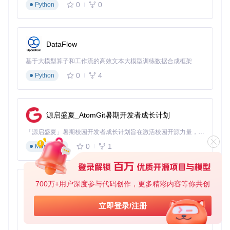
0
0
Python
解决方案：智能书签生成与编辑
目标
为PDF文档添加结构清晰、定位准确的书签，提升阅读体验。
DataFlow
准备
打开需要添加书签的PDF文件
基于大模型算子和工作流的高效文本大模型训练数据合成框架
确定书签生成策略（手动编辑或自动生成）
0
4
Python
执行
手动编辑模式
：
点击"编辑书签"按钮进入书签编辑界面
源启盛夏_AtomGit暑期开发者成长计划
通过右键菜单添加新书签
「源启盛夏」暑期校园开发者成长计划旨在激活校园开源力量，通过积分激励、认证扶持、资源倾斜等形式，引导高校组织和开发者完成「入驻 — 建项目 — 做贡献 — 获认证 — 得资源」的完整闭环。无论你是想带领社团入驻平台的组织者，还是希望用代码贡献证明自己的开发者，都能在这里找到属于你的成长路径。
在预览区定位到目标页面，设置书签位置
调整书签层级和顺序
0
1
Markdown
自动生成模式
：
点击"自动书签"按钮打开设置界面
700万+用户深度参与代码创作，更多精彩内容等你共创
py-xiaozhi
设置字体尺寸阈值（建议5mm以上作为标题）
配置过滤规则排除干扰文本
基于Python的Xiaozhi AI，适用于想要完整Xiaozhi体验而无需拥有专用硬件的用户。
立即登录/注册
点击"生成"按钮自动创建书签
0
1
Python