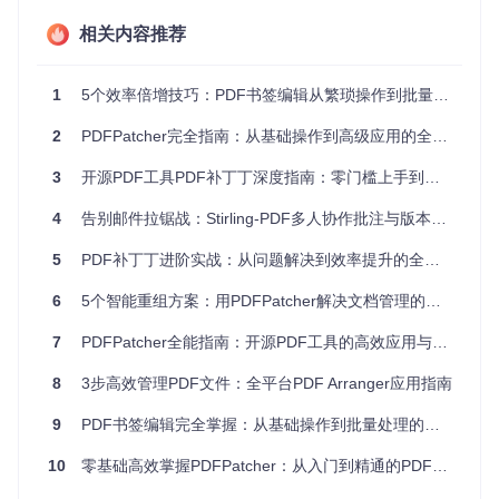
提取
取
取
取指定内容
相关内容推荐
如何快速优化PDF文档属性？
1
5个效率倍增技巧：PDF书签编辑从繁琐操作到批量处理的完整指南
痛点标签：文档元数据混乱，影响管理效率
2
PDFPatcher完全指南：从基础操作到高级应用的全功能PDF处理方案
你是否曾面对一堆名称混乱、作者信息缺失的PDF文件而感到
无从下手？在日常办公中，规范的文档属性不仅能提升管理效
3
开源PDF工具PDF补丁丁深度指南：零门槛上手到效率倍增的全功能解析
率，还能确保文档的专业性和可追溯性。
4
告别邮件拉锯战：Stirling-PDF多人协作批注与版本管理全攻略
解决方案：批量编辑PDF元数据
目标
5
PDF补丁丁进阶实战：从问题解决到效率提升的全流程指南
统一修改多个PDF文件的标题、作者、主题等元数据信息，实
现规范化管理。
6
5个智能重组方案：用PDFPatcher解决文档管理的效率痛点
准备
7
PDFPatcher全能指南：开源PDF工具的高效应用与深度解析
下载并安装PDFPatcher（仓库地址：https://gitcode.com/
GitHub_Trending/pd/PDFPatcher）
8
3步高效管理PDF文件：全平台PDF Arranger应用指南
准备需要处理的PDF文件
执行
9
PDF书签编辑完全掌握：从基础操作到批量处理的效率提升指南
打开PDFPatcher，进入"处理文件"功能界面
点击"添加文件"按钮或直接拖拽文件到文件列表区
10
零基础高效掌握PDFPatcher：从入门到精通的PDF全功能处理指南
在列表中直接编辑各文件的标题、作者、主题等属性