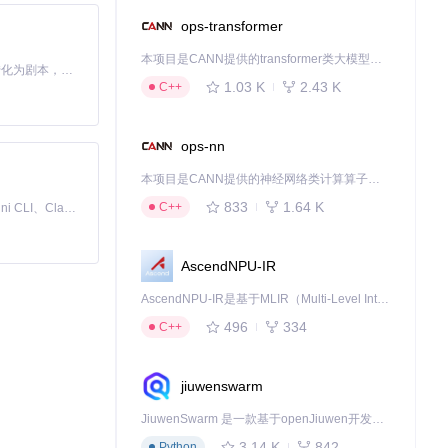
ops-transformer
本项目是CANN提供的transformer类大模型算子库，实现网络在NPU上加速计算。
Toonflow 是一款 AI 短剧漫剧工具，能够利用 AI 技术将小说自动转化为剧本，并结合 AI 生成的图片和视频，实现高效的短剧创作。借助 Toonflow，可以轻松完成从文字到影像的全流程，让短剧制作变得更加智能与便捷。
1.03 K
2.43 K
C++
ops-nn
本项目是CANN提供的神经网络类计算算子库，实现网络在NPU上加速计算。
833
1.64 K
C++
免费、本地、开源的 24/7 全天候 Cowork 应用，以及适用于 Gemini CLI、Claude Code、Codex、OpenCode、Qwen Code、Goose CLI、Auggie 等的 OpenClaw | 🌟 喜欢就点star吧
AscendNPU-IR
AscendNPU-IR是基于MLIR（Multi-Level Intermediate Representation）构建的，面向昇腾亲和算子编译时使用的中间表示，提供昇腾完备表达能力，通过编译优化提升昇腾AI处理器计算效率，支持通过生态框架使能昇腾AI处理器与深度调优
496
334
C++
jiuwenswarm
JiuwenSwarm 是一款基于openJiuwen开发的智能AI Agent，它能够将大语言模型的强大能力，通过你日常使用的各类通讯应用，直接延伸至你的指尖。
3.14 K
842
Python