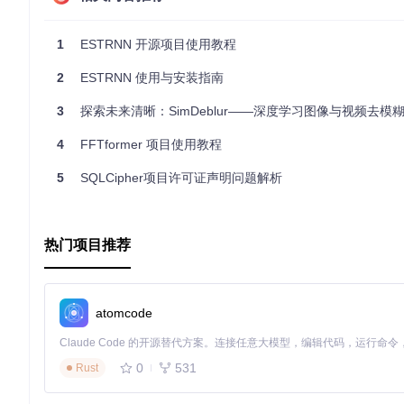
@inproceedings{zhong2020efficient,

  ...

1
ESTRNN 开源项目使用教程
}

2
ESTRNN 使用与安装指南
@article{zhong2023real,

  ...

3
探索未来清晰：SimDeblur——深度学习图像与视频去模
4
FFTformer 项目使用教程
立即行动，加入
ESTRNN
的旅程，为您的视频处理工作带来革命性
5
SQLCipher项目许可证声明问题解析
热门项目推荐
atomcode
0
531
Rust