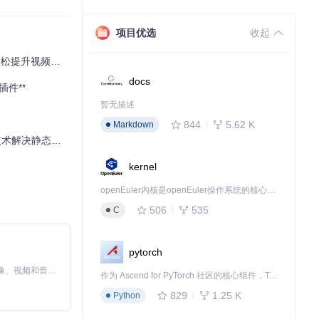
项目优选
收起
提升视频画质
docs
插件**
暂无描述
844
5.62 K
Markdown
态水印难题？
kernel
openEuler内核是openEuler操作系统的核心，既是系统性能与稳定性的基石，也是连接处理器、设备与服务的桥梁。
506
535
C
pytorch
MiniMax H3 是一个通用的全模态生成系统。它支持对由文本、图像、视频和音频组成的多模态上下文进行统一理解，并能生成分辨率高达 2K、时长可达 15 秒的带原生立体声音频的视频。得益于面向任务泛化的系统设计，H3 在预训练阶段就已具备广泛的多模态上下文理解与生成能力，能够出色地执行复杂的多模态指令。
作为 Ascend for PyTorch 社区的核心组件，TorchNPU 是昇腾专为 PyTorch 打造的深度学习适配插件，使 PyTorch 框架能够直接调用昇腾 NPU，为开发者提供昇腾 AI 处理器的超强算力。
829
1.25 K
Python