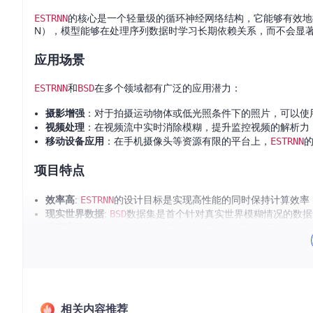
ESTRNN
的核心是一个轻量级的循环神经网络结构，它能够有效地
N），模型能够在处理序列数据时学习长期依赖关系，而不会显
应用场景
ESTRNN
和
BSD
在多个领域都有广泛的应用潜力：
摄影增强
：对于拍摄运动物体或低光照条件下的照片，可以使
视频处理
：在视频流中实时消除模糊，提升监控视频的解析力
移动设备应用
：在手机摄像头等资源有限的平台上，
ESTRNN
项目特点
效率高
:
ESTRNN
的设计目标是实现高性能的同时保持计算效率
现实世界数据
:
BSD
数据集是首个针对真实世界模糊情况的数据
全面支持
: 提供详细的教程和预训练模型，便于快速开始实验
开放源代码
: 项目完全开源，鼓励社区参与并推动技术进步。
为了体验
ESTRNN
的卓越性能，您可以按照项目提供的快速启动指
去模糊开辟新的可能！
相关内容推荐
引用本文的研究，请考虑添加以下文献：
