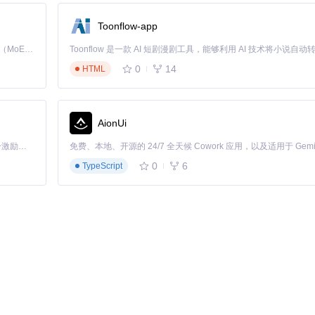
Toonflow-app
Kimi K3 是Kimi能力最强的模型：这是一个拥有 2.8 万亿参数的混合专家（MoE）模型，具备原生视觉理解能力，并支持 100 万 token 的上下文窗口。
0
14
HTML
AionUi
「源启盛夏」暑期校园开发者成长计划旨在激活校园开源力量，通过积分激励、认证扶持、资源倾斜等形式，引导高校组织和开发者完成「入驻 — 建项目 — 做贡献 — 获认证 — 得资源」的完整闭环。无论你是想带领社团入驻平台的组织者，还是希望用代码贡献证明自己的开发者，都能在这里找到属于你的成长路径。
0
6
TypeScript