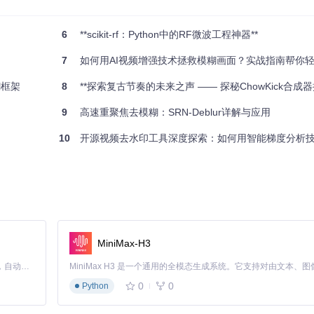
6
**scikit-rf：Python中的RF微波工程神器**
7
如何用AI视频增强技术拯救模糊画面？实战指南帮你轻松
糊框架
8
**探索复古节奏的未来之声 —— 探秘ChowKick合成器
9
高速重聚焦去模糊：SRN-Deblur详解与应用
的突破！
10
开源视频去水印工具深度探索：如何用智能梯度分析技术解决静
MiniMax-H3
Claude Code 的开源替代方案。连接任意大模型，编辑代码，运行命令，自动验证 — 全自动执行。用 Rust 构建，极致性能。 ｜ An open-source alternative to Claude Code. Connect any LLM, edit code, run commands, and verify changes — autonomously. Built in Rust for speed. Get Started
0
0
Python