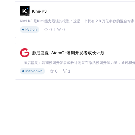
Kimi-K3
0
0
Python
源启盛夏_AtomGit暑期开发者成长计划
0
1
Markdown