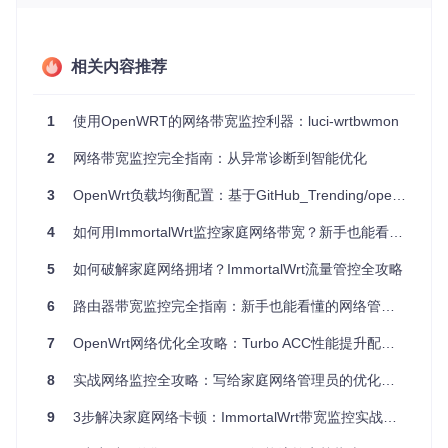
的下载活动，确保视频会议等重要应用的带宽需求。
项目特点
相关内容推荐
简易部署
：只需几步即可在支持DD-WRT固件的路由器上快
速部署。
1
使用OpenWRT的网络带宽监控利器：luci-wrtbwmon
自适应界面
：无论是PC还是移动设备，都能自动调整显示
模式，方便查看。
2
网络带宽监控完全指南：从异常诊断到智能优化
轻量高效
：不占用过多系统资源，对路由器性能影响极小。
密码保护
：可选设置密码保护，增加安全性，防止未授权访
3
OpenWrt负载均衡配置：基于GitHub_Trending/open/OpenWrt的多线路叠加
问。
自动备份
：定期自动备份流量统计信息，升级时也不失数
4
如何用ImmortalWrt监控家庭网络带宽？新手也能看懂的教程
据。
灵活配置
：通过简单的脚本操作，轻松实现个性化设置，比
5
如何破解家庭网络拥堵？ImmortalWrt流量管控全攻略
如自定义设备名称。
结语
6
路由器带宽监控完全指南：新手也能看懂的网络管理教程
DDWRT-BWMON以其实用性、易用性和轻巧设计，在众多网
7
OpenWrt网络优化全攻略：Turbo ACC性能提升配置指南
络管理工具中脱颖而出。对于任何希望细化管理自己网络环境
的DD-WRT路由器用户来说，这无疑是最佳的选择之一。立即
8
实战网络监控全攻略：写给家庭网络管理员的优化指南
体验DDWRT-BWMON，让您的网络管理和优化步入新的层
级！
9
3步解决家庭网络卡顿：ImmortalWrt带宽监控实战指南