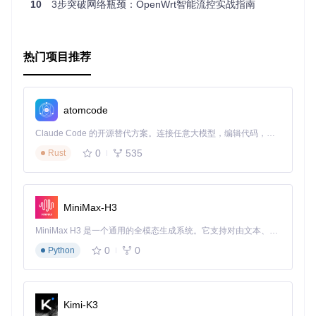
10
3步突破网络瓶颈：OpenWrt智能流控实战指南
热门项目推荐
atomcode
Claude Code 的开源替代方案。连接任意大模型，编辑代码，运行命令，自动验证 — 全自动执行。用 Rust 构建，极致性能。 ｜ An open-source alternative to Claude Code. Connect any LLM, edit code, run commands, and verify changes — autonomously. Built in Rust for speed. Get Started
0
535
Rust
MiniMax-H3
MiniMax H3 是一个通用的全模态生成系统。它支持对由文本、图像、视频和音频组成的多模态上下文进行统一理解，并能生成分辨率高达 2K、时长可达 15 秒的带原生立体声音频的视频。得益于面向任务泛化的系统设计，H3 在预训练阶段就已具备广泛的多模态上下文理解与生成能力，能够出色地执行复杂的多模态指令。
0
0
Python
Kimi-K3