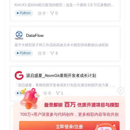
Kimi K3 是Kimi能力最强的模型：这是一个拥有 2.8 万亿参数的混合专家（MoE）模型，具备原生视觉理解能力，并支持 100 万 token 的上下文窗口。
0
0
Python
DataFlow
基于大模型算子和工作流的高效文本大模型训练数据合成框架
0
4
Python
源启盛夏_AtomGit暑期开发者成长计划
「源启盛夏」暑期校园开发者成长计划旨在激活校园开源力量，通过积分激励、认证扶持、资源倾斜等形式，引导高校组织和开发者完成「入驻 — 建项目 — 做贡献 — 获认证 — 得资源」的完整闭环。无论你是想带领社团入驻平台的组织者，还是希望用代码贡献证明自己的开发者，都能在这里找到属于你的成长路径。
0
1
Markdown
700万+用户深度参与代码创作，更多精彩内容等你共创
py-xiaozhi
基于Python的Xiaozhi AI，适用于想要完整Xiaozhi体验而无需拥有专用硬件的用户。
立即登录/注册