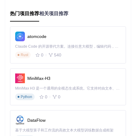
Windo
MSVC 2017+, Pytho
10+
ws
n 3.6+
热门项目推荐
相关项目推荐
环境准备步骤
安装Python（3.6及以上版本）
atomcode
# Ubuntu/Debian
sudo
 apt-get update && 
sudo
Claude Code 的开源替代方案。连接任意大模型，编辑代码，运行命令，自动验证 — 全自动执行。用 Rust 构建，极致性能。 ｜ An open-source alternative to Claude Code. Connect any LLM, edit code, run commands, and verify changes — autonomously. Built in Rust for speed. Get Started
0
540
Rust
安装C++编译器
# Ubuntu/Debian
MiniMax-H3
sudo
MiniMax H3 是一个通用的全模态生成系统。它支持对由文本、图像、视频和音频组成的多模态上下文进行统一理解，并能生成分辨率高达 2K、时长可达 15 秒的带原生立体声音频的视频。得益于面向任务泛化的系统设计，H3 在预训练阶段就已具备广泛的多模态上下文理解与生成能力，能够出色地执行复杂的多模态指令。
获取源码
0
0
Python
git 
clone
cd
DataFlow
2.2 快速安装
基于大模型算子和工作流的高效文本大模型训练数据合成框架
💡 小贴士：安装过程预计耗时3分钟，需保持网络通畅