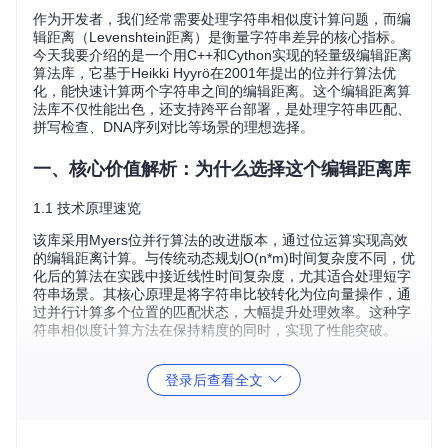
作为开发者，我们经常需要处理字符串相似度计算问题，而编
辑距离（Levenshtein距离）是衡量字符串差异的核心指标。
今天我要介绍的是一个用C++和Cython实现的轻量级编辑距离
算法库，它基于Heikki Hyyrö在2001年提出的位并行算法优
化，能快速计算两个字符串之间的编辑距离。这个编辑距离算
法库不仅性能出色，还支持跨平台部署，是处理字符串匹配、
拼写检查、DNA序列对比等场景的理想选择。
一、核心价值解析：为什么选择这个编辑距离库
1.1 技术原理速览
该库采用Myers位并行算法的改进版本，通过位运算实现高效
的编辑距离计算。与传统动态规划O(n*m)时间复杂度不同，优
化后的算法在实践中接近线性时间复杂度，尤其适合处理短字
符串场景。其核心原理是将字符串比较转化为位向量操作，通
过并行计算多个位置的匹配状态，大幅提升处理效率。这种字
符串相似度计算方法在保持精度的同时，实现了性能突破。
1.2 核心优势
登录后查看全文
特性
说明
优势
跨平台
满足多环境开发
兼容Linux、Mac OS和W
支持
需求
indows