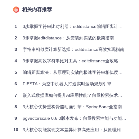
双重实
兼顾性能与易用
C++核心+Python接口
相关内容推荐
现
性
算法优
比传统方法快3-5
位并行技术应用
化
倍
1
3步掌握字符串比对利器：editdistance编辑距离计算实战指南
低资源占用，易
轻量级
核心代码不足2000行
2
3步掌握editdistance：从安装到实战的极简指南
于集成
3
字符串相似度计算新选择：editdistance高效实现指南
二、快速上手：5分钟环境适配与基础使用
4
3步掌握高效字符串比对工具：editdistance全攻略
2.1 环境适配指南
5
编辑距离算法：从原理到实战的极速字符串相似度计算方案
💡 小贴士：环境配置预计耗时10分钟，建议先检查系统兼容
性
6
FIESTA：为空中机器人打造实时运动规划引擎
系统兼容性对照表
7
嵌入式数据库如何提升AI应用性能？向量检索技术深度解析
操作系
支持版本
所需依赖
统
8
3大核心优势重构骨骼动画引擎：SpringBone全指南
Ubuntu 18.04+ / Cent
GCC 7.0+, Python 3.
Linux
OS 7+
6+
9
pgvectorscale 0.6.0版本发布：向量搜索性能与功能全面升级
macO
Clang 9.0+, Python
10.14+
10
3大核心功能实现文本差异计算高效应用：从原理到跨平台实践
S
3.6+