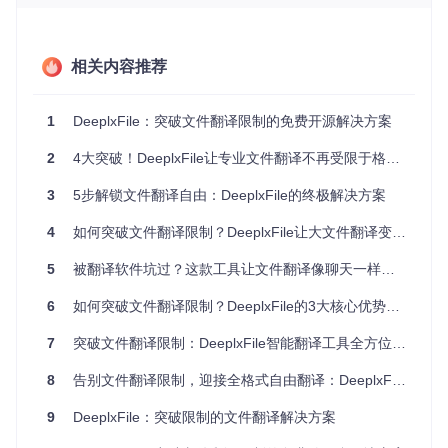
首先需要将项目代码克隆到本地：
相关内容推荐
git 
clone
cd
2. 安装依赖环境
1
DeeplxFile：突破文件翻译限制的免费开源解决方案
在项目目录下运行以下命令安装所需依赖：
2
4大突破！DeeplxFile让专业文件翻译不再受限于格式与大小
3
5步解锁文件翻译自由：DeeplxFile的终极解决方案
pip install -r requirements.txt

4
如何突破文件翻译限制？DeeplxFile让大文件翻译变得简单
3. 启动图形界面
5
被翻译软件坑过？这款工具让文件翻译像聊天一样简单
完成安装后，运行以下命令启动DeeplxFile的图形界面：
6
如何突破文件翻译限制？DeeplxFile的3大核心优势让翻译效率提升10倍
7
突破文件翻译限制：DeeplxFile智能翻译工具全方位指南
为什么选择DeeplxFile：核心优势解析
8
告别文件翻译限制，迎接全格式自由翻译：DeeplxFile跨平台解决方案
问题：翻译后表格公式错乱怎么办？
9
DeeplxFile：突破限制的文件翻译解决方案
解决方案：DeeplxFile采用智能格式保留技术，能够准确识别