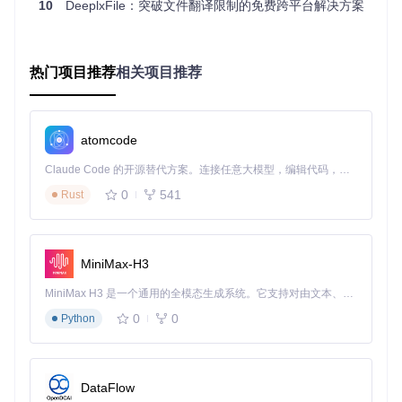
10
DeeplxFile：突破文件翻译限制的免费跨平台解决方案
并保留Excel表格中的公式引用，避免出现#NAME?等错误。
问题：大文件翻译总是失败？
热门项目推荐
相关项目推荐
解决方案：DeeplxFile突破了传统翻译工具的文件大小限制，
无论是几十MB还是几百MB的文件，都能轻松处理。
问题：翻译后的格式与原文差异大？
atomcode
解决方案：DeeplxFile能够完美保留原文的排版格式，包括字
体、颜色、图表位置等，减少后续格式调整工作。
Claude Code 的开源替代方案。连接任意大模型，编辑代码，运行命令，自动验证 — 全自动执行。用 Rust 构建，极致性能。 ｜ An open-source alternative to Claude Code. Connect any LLM, edit code, run commands, and verify changes — autonomously. Built in Rust for speed. Get Started
0
541
Rust
DeeplxFile的适用场景
MiniMax-H3
学术研究文献翻译
MiniMax H3 是一个通用的全模态生成系统。它支持对由文本、图像、视频和音频组成的多模态上下文进行统一理解，并能生成分辨率高达 2K、时长可达 15 秒的带原生立体声音频的视频。得益于面向任务泛化的系统设计，H3 在预训练阶段就已具备广泛的多模态上下文理解与生成能力，能够出色地执行复杂的多模态指令。
对于包含复杂公式和图表的学术论文，DeeplxFile能够准确翻
译内容并保留学术格式，帮助研究人员快速理解外文文献。
0
0
Python
商务文档处理
商务合同、财务报表等重要文档，通过DeeplxFile翻译后能保
持原有的表格结构和数据格式，确保信息准确传达。
DataFlow