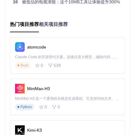
10
被低估的电视潜能：这个10MB工具让体验提升300%
而却步。ZY-Player-TV的简洁界面解决了这个问题——大字
体、高对比度按钮、简化的菜单层级，配合语音搜索功能，李
阿姨现在每天都能用遥控器轻松找到喜欢的戏曲节目，再也不
用麻烦子女调试设备。
热门项目推荐
相关项目推荐
旅行途中的车载娱乐：平板变身后排影院
王先生经常开车带家人长途旅行，后排的平板屏幕太小让孩子
很不舒服。他将ZY-Player-TV安装在旧Android平板上，固定
atomcode
在后排头枕，连接车载WiFi后，孩子们就能用遥控器在大屏幕
上观看动画片，旅途不再枯燥。
Claude Code 的开源替代方案。连接任意大模型，编辑代码，运行命令，自动验证 — 全自动执行。用 Rust 构建，极致性能。 ｜ An open-source alternative to Claude Code. Connect any LLM, edit code, run commands, and verify changes — autonomously. Built in Rust for speed. Get Started
0
539
Rust
三步打造专属TV播放器：从安装到观影
📌操作要点：环境准备与安装
MiniMax-H3
首先确保电脑已安装Flutter SDK，这就像准备好放映电影的放
映机。然后通过以下命令获取项目代码：
MiniMax H3 是一个通用的全模态生成系统。它支持对由文本、图像、视频和音频组成的多模态上下文进行统一理解，并能生成分辨率高达 2K、时长可达 15 秒的带原生立体声音频的视频。得益于面向任务泛化的系统设计，H3 在预训练阶段就已具备广泛的多模态上下文理解与生成能力，能够出色地执行复杂的多模态指令。
0
0
Python
git 
clone
📌操作要点：配置与运行
进入项目目录后，安装依赖并启动应用。这个过程就像给放映
Kimi-K3
机装上胶片并开机：