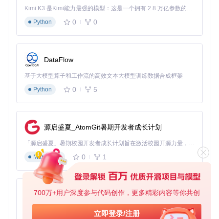
Kimi K3 是Kimi能力最强的模型：这是一个拥有 2.8 万亿参数的混合专家（MoE）模型，具备原生视觉理解能力，并支持 100 万 token 的上下文窗口。
cd
 ZY-Player-TV/zy_player_tv

0
0
Python
flutter pub get

📌操作要点：设备连接与调试
DataFlow
在Android Studio的AVD Manager中创建TV模拟器，或直接连
接电视设备进行调试。就像调整放映机焦距，确保画面清晰呈
基于大模型算子和工作流的高效文本大模型训练数据合成框架
现。
0
5
Python
Android TV模拟器配置界面，可选择不同分辨率和系统版本的
虚拟设备
源启盛夏_AtomGit暑期开发者成长计划
设备兼容性检测清单
「源启盛夏」暑期校园开发者成长计划旨在激活校园开源力量，通过积分激励、认证扶持、资源倾斜等形式，引导高校组织和开发者完成「入驻 — 建项目 — 做贡献 — 获认证 — 得资源」的完整闭环。无论你是想带领社团入驻平台的组织者，还是希望用代码贡献证明自己的开发者，都能在这里找到属于你的成长路径。
0
1
Markdown
设备
最低配置要求
推荐配置
兼容性状态
类型
Andr
Android 5.0
Android 7.0
✅ 完全支持
oid T
700万+用户深度参与代码创作，更多精彩内容等你共创
py-xiaozhi
+，1GB RAM
+，2GB RAM
V
基于Python的Xiaozhi AI，适用于想要完整Xiaozhi体验而无需拥有专用硬件的用户。
Apple
立即登录/注册
✅ 完全支持
tvOS 12.0+
tvOS 14.0+