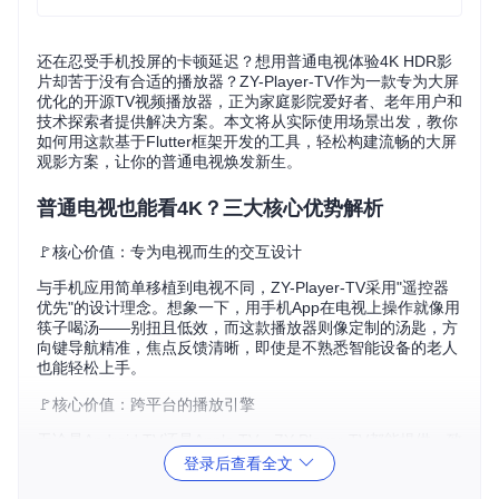
还在忍受手机投屏的卡顿延迟？想用普通电视体验4K HDR影
片却苦于没有合适的播放器？ZY-Player-TV作为一款专为大屏
优化的开源TV视频播放器，正为家庭影院爱好者、老年用户和
技术探索者提供解决方案。本文将从实际使用场景出发，教你
如何用这款基于Flutter框架开发的工具，轻松构建流畅的大屏
观影方案，让你的普通电视焕发新生。
普通电视也能看4K？三大核心优势解析
🚩核心价值：专为电视而生的交互设计
与手机应用简单移植到电视不同，ZY-Player-TV采用"遥控器
优先"的设计理念。想象一下，用手机App在电视上操作就像用
筷子喝汤——别扭且低效，而这款播放器则像定制的汤匙，方
向键导航精准，焦点反馈清晰，即使是不熟悉智能设备的老人
也能轻松上手。
🚩核心价值：跨平台的播放引擎
无论是Android TV还是Apple TV，ZY-Player-TV都能提供一致
的播放体验。其内置的fijkplayer引擎就像一位全能的放映员，
登录后查看全文
不仅支持主流视频格式，还能智能适配不同设备的硬件性能，