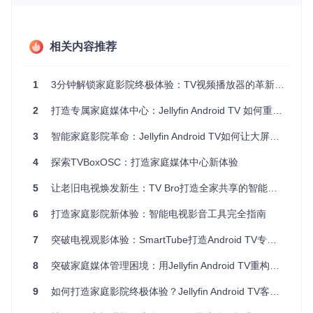
确保4K视频播放如行云流水。
🚩核心价值：开源免费的定制潜力
作为开源项目，ZY-Player-TV就像一台可改装的汽车，用户可
相关内容推荐
以根据自己的需求调整"引擎"和"内饰"。无需担心付费订阅，
也不必受制于厂商的功能限制，真正实现"我的播放器我做
主"。
1
3分钟解锁家庭影院终极体验：TV视频播放器的革新方案
2
打造专属家庭媒体中心：Jellyfin Android TV 如何重塑大屏娱乐体验？完整指南
从儿童到老人：三个真实使用场景方案
3
智能家庭影院革命：Jellyfin Android TV如何让大屏娱乐回归纯粹？
家庭影院搭建：让客厅变身私人影院
4
探索TVBoxOSC：打造家庭媒体中心新体验
张先生是个电影爱好者，家里有台55英寸4K电视，却总抱怨
在线视频平台片源质量差。使用ZY-Player-TV后，他通过自定
义视频源功能，将下载的4K HDR影片库轻松管理起来。周末
5
让老旧电视焕发新生：TV Bro打造全家共享的智能客厅体验
夜晚，关上灯光，用遥控器就能流畅播放高码率影片，杜比音
效通过电视音响传出，客厅瞬间变成了迷你影院。
6
打造家庭影院新体验：智能电视影音工具完全指南
7
突破电视观影体验：SmartTube打造Android TV专属视频解决方案
在电视模拟器中展示的视频播放界面，支持遥控器操作的大屏
优化设计
8
突破家庭媒体管理困境：用Jellyfin Android TV重构娱乐体验
老年用户操作：简化界面让父母轻松上手
9
如何打造家庭影院终极体验？Jellyfin Android TV客户端完整使用指南
李阿姨的子女为她买了智能电视，却发现复杂的操作让老人望