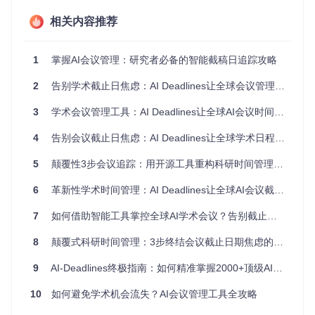
实践：构建个性化会议追踪体系
相关内容推荐
获取与安装
1
掌握AI会议管理：研究者必备的智能截稿日追踪攻略
要开始使用AI Deadlines，只需通过以下命令克隆项目到本
地：
2
告别学术截止日焦虑：AI Deadlines让全球会议管理变简单
git 
clone
3
学术会议管理工具：AI Deadlines让全球AI会议时间规划更高效
数据结构解析
4
告别会议截止日焦虑：AI Deadlines让全球学术日程管理化繁为简
AI Deadlines的核心是
_data/conferences.yml
文件中的结
构化会议数据，每条记录包含以下关键信息：
5
颠覆性3步会议追踪：用开源工具重构科研时间管理体系
字段
说明
示例
6
革新性学术时间管理：AI Deadlines让全球AI会议截稿不再错过
会议名称
title
AAAI 2024 Spring Symposium
7
如何借助智能工具掌控全球AI学术会议？告别截止日焦虑的高效指南
会议年份
year
2024
8
颠覆式科研时间管理：3步终结会议截止日期焦虑的开源神器
截止日期
deadline
'2024-01-05 23:59:59'
9
AI-Deadlines终极指南：如何精准掌握2000+顶级AI会议投稿时间 ⏰
时区信息
timezone
UTC-12
会议地点
place
Stanford, USA
10
如何避免学术机会流失？AI会议管理工具全攻略
所属领域
sub
ML