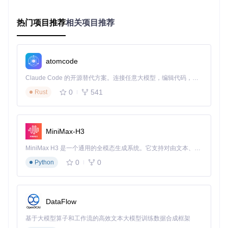
高效筛选会议
热门项目推荐
相关项目推荐
AI Deadlines提供多维度筛选功能，帮助研究者快速定位目标
会议：
按领域筛选：机器学习、计算机视觉、自然语言处理等8大
atomcode
领域
按时间筛选：即将截止、近期会议、已完成会议
Claude Code 的开源替代方案。连接任意大模型，编辑代码，运行命令，自动验证 — 全自动执行。用 Rust 构建，极致性能。 ｜ An open-source alternative to Claude Code. Connect any LLM, edit code, run commands, and verify changes — autonomously. Built in Rust for speed. Get Started
按地点筛选：北美、欧洲、亚洲等区域
0
541
Rust
通过组合使用这些筛选条件，研究者可以迅速找到符合自身需
求的会议信息，避免在海量信息中浪费时间。
MiniMax-H3
优化：提升学术投稿效率的进阶技巧
MiniMax H3 是一个通用的全模态生成系统。它支持对由文本、图像、视频和音频组成的多模态上下文进行统一理解，并能生成分辨率高达 2K、时长可达 15 秒的带原生立体声音频的视频。得益于面向任务泛化的系统设计，H3 在预训练阶段就已具备广泛的多模态上下文理解与生成能力，能够出色地执行复杂的多模态指令。
智能时间管理策略
0
0
Python
AI Deadlines的倒计时系统采用颜色编码标识紧急程度，帮助
研究者合理安排时间：
红色：7天内截止（需立即处理）
DataFlow
橙色：30天内截止（需关注规划）
基于大模型算子和工作流的高效文本大模型训练数据合成框架
绿色：30天以上（可从容安排）