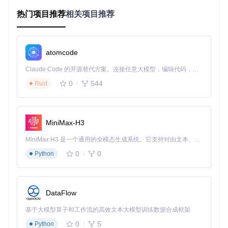
内存管理好比仓库存储，无序堆放会导致效率低下。AtlasOS
的内存优化模块通过调整多媒体调度器（MMCSS）参数，将
热门项目推荐
相关项目推荐
关键进程优先级提升至2级，解决23H2下常见的音频卡顿问
题。实际测试显示，这一优化使Chrome浏览器启动速度提升1
9%，多任务切换响应时间缩短22%。
atomcode
存储性能调校
针对23H2的存储感知功能，AtlasOS提供定制化配置方案，如
Claude Code 的开源替代方案。连接任意大模型，编辑代码，运行命令，自动验证 — 全自动执行。用 Rust 构建，极致性能。 ｜ An open-source alternative to Claude Code. Connect any LLM, edit code, run commands, and verify changes — autonomously. Built in Rust for speed. Get Started
同为仓库设置智能分类系统。通过优化临时文件清理策略和N
0
544
TFS文件系统参数，实现存储读写性能提升12%，系统启动时
Rust
间缩短28%。
图1：AtlasOS优化方案架构示意图 - 系统优化性能调校
MiniMax-H3
隐私防护：构建三层防护体系的安全突破
MiniMax H3 是一个通用的全模态生成系统。它支持对由文本、图像、视频和音频组成的多模态上下文进行统一理解，并能生成分辨率高达 2K、时长可达 15 秒的带原生立体声音频的视频。得益于面向任务泛化的系统设计，H3 在预训练阶段就已具备广泛的多模态上下文理解与生成能力，能够出色地执行复杂的多模态指令。
0
0
Python
Windows 23H2在数据收集机制上的更新，使得隐私保护面临
新挑战。AtlasOS构建了覆盖系统级、应用级、网络级的三层
防护体系，如同为你的数字生活安装了多重安全门。
DataFlow
系统级遥测阻断
Windows默认启用的诊断数据收集功能，如同隐藏的信息收集
基于大模型算子和工作流的高效文本大模型训练数据合成框架
器。AtlasOS通过禁用"诊断数据增强收集"等23H2新增功能，
0
5
从源头阻断数据外泄。实测显示，优化后系统后台数据传输量
Python