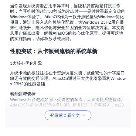
当你发现系统资源占用率异常时，当隐私弹窗频繁打扰工作
时，当开机时间超过30秒成为常态时——是时候重新定义你的
Windows体验了。AtlasOS作为一款开源轻量级Windows优化
项目，通过非侵入式的模块化配置，为Windows 23H2用户带
来性能跃升、隐私强化与安全加固的全方位解决方案。本文将
从用户痛点出发，解析AtlasOS的核心优化原理，提供可落地
的实施指南，助你释放系统潜能。
性能突破：从卡顿到流畅的系统革新
3大核心优化引擎
系统卡顿的根源往往在于资源调度失衡，就像繁忙的十字路口
缺乏有效的交通管理。AtlasOS通过三大优化引擎重构Window
s 23H2的性能基础：
智能进程管控
Windows后台进程如同不受管控的车流，大量消耗系统资源。
AtlasOS的后台进程管控模块通过精准识别非必要服务，如23
H2新增的"媒体体验增强服务"，实现15%的后台CPU占用 red
登录后查看全文
uction。优化原理类似于交通管制系统，通过动态调整进程优
先级，确保关键应用获得充足资源。
内存调度优化