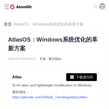
首页
/ AtlasOS：Windows系统优化的革新方案
AtlasOS：Windows系统优化的革
新方案
2026-04-19 09:20:44
作者：曹令琨Iris
Atlas
下载源代码
🚀 An open and lightweight modification to Windows, designed to optimize performance, privacy and usability.
项目地址：
https://gitcode.com/GitHub_Trending/atlas1/Atlas