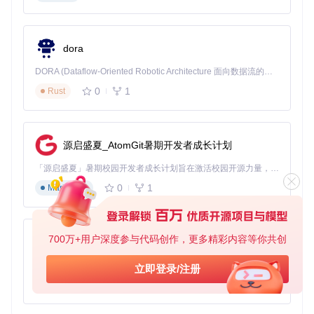
减少65%，有效保护用户行为隐私。
应用级权限管控
各类应用程序的权限请求如同不断敲门的访客。AtlasOS通过
dora
精细化配置应用权限，如禁用广告ID追踪、限制位置信息访问
等，实现应用行为的可控化。广告推送频率降低40%，用户隐
DORA (Dataflow-Oriented Robotic Architecture 面向数据流的机器人架构) 是为 AI 与具身智能机器人打造的高性能开发框架，以数据流范式重构开发逻辑，原生支持分布式部署与端边云协同 —— 无需复杂适配，即可实现一体端到端具身大小脑、VLA等模型部署，无缝衔接感知、推理、控制全链路，让 AI 能力与机器人动作深度融合。 依托 Rust 内核与零拷贝通信技术，它将具身大小脑、VLA等模型推理、多模态数据融合延迟压缩至微秒级，同时兼容 ROS2 生态与国产 AI 芯片，彻底降低具身智能机器人的开发门槛，让分布式部署下的 AI 赋能创新更高效、更灵活。
私自主权显著提升。
0
1
Rust
网络级追踪防护
网络中的LLMNR协议等服务可能成为隐私泄露的后门。Atlas
OS通过禁用不必要的网络协议和服务，如LLMNR，强化本地
网络隐私保护。网络连接请求过滤效率提升35%，恶意连接拦
源启盛夏_AtomGit暑期开发者成长计划
截率达到98%。
「源启盛夏」暑期校园开发者成长计划旨在激活校园开源力量，通过积分激励、认证扶持、资源倾斜等形式，引导高校组织和开发者完成「入驻 — 建项目 — 做贡献 — 获认证 — 得资源」的完整闭环。无论你是想带领社团入驻平台的组织者，还是希望用代码贡献证明自己的开发者，都能在这里找到属于你的成长路径。
0
1
Markdown
图2：AtlasOS隐私保护三层防护体系 - 系统优化隐私安全
5步实施指南：从检测到验证的完整优化路径
700万+用户深度参与代码创作，更多精彩内容等你共创
py-xiaozhi
环境检测：了解你的系统基础
执行预检查脚本：通过系统兼容性检测工具评估硬件配置
基于Python的Xiaozhi AI，适用于想要完整Xiaozhi体验而无需拥有专用硬件的用户。
立即登录/注册
与Windows 23H2版本匹配度
0
1
Python
生成系统健康报告：识别潜在的性能瓶颈和兼容性问题
定制配置：打造个性化优化方案