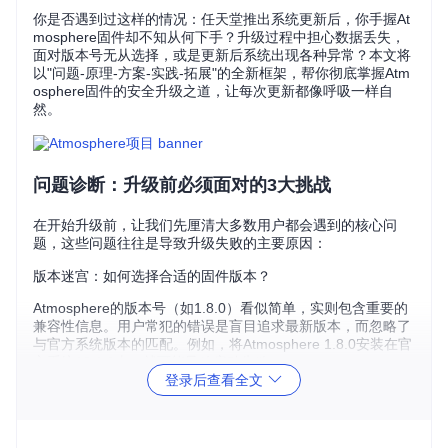
你是否遇到过这样的情况：任天堂推出系统更新后，你手握At
mosphere固件却不知从何下手？升级过程中担心数据丢失，
面对版本号无从选择，或是更新后系统出现各种异常？本文将
以"问题-原理-方案-实践-拓展"的全新框架，帮你彻底掌握Atm
osphere固件的安全升级之道，让每次更新都像呼吸一样自
然。
问题诊断：升级前必须面对的3大挑战
在开始升级前，让我们先厘清大多数用户都会遇到的核心问
题，这些问题往往是导致升级失败的主要原因：
版本迷宫：如何选择合适的固件版本？
Atmosphere的版本号（如1.8.0）看似简单，实则包含重要的
兼容性信息。用户常犯的错误是盲目追求最新版本，而忽略了
与官方系统版本的匹配。例如，将Atmosphere 1.8.0安装在官
方系统18.1.0上，就可能导致启动失败。
登录后查看全文
数据安全：如何确保升级过程万无一失？
"升级变砖"是每个Switch玩家的噩梦。根据社区统计，80%的
升级失败案例源于未进行完整备份。SD卡文件损坏、配置冲