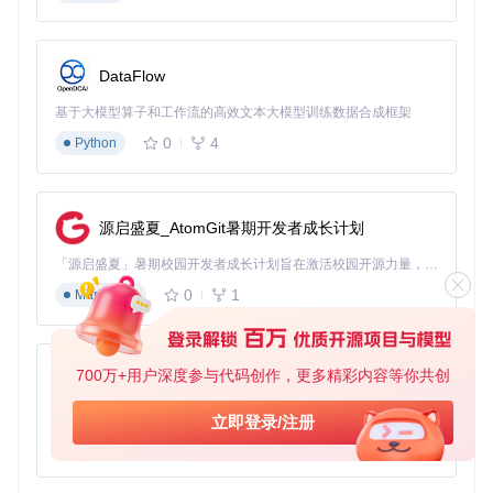
次版本
（如x.8.x）：新增功能，保持向前兼容
修订版本
（如x.x.1）：仅包含漏洞修复，完全兼容
DataFlow
这种版本机制就像交通信号灯：主版本变化是红灯（需谨慎评
估），次版本是黄灯（注意新功能），修订版本是绿灯（可放
基于大模型算子和工作流的高效文本大模型训练数据合成框架
心更新）。
0
4
Python
组件协同：乐队演奏般的精密配合
Atmosphere由多个核心组件构成，它们必须版本协同才能正
常工作，就像乐队演奏需要所有乐器节奏一致：
源启盛夏_AtomGit暑期开发者成长计划
Exosphere
：安全监控器组件，负责系统引导安全验证
「源启盛夏」暑期校园开发者成长计划旨在激活校园开源力量，通过积分激励、认证扶持、资源倾斜等形式，引导高校组织和开发者完成「入驻 — 建项目 — 做贡献 — 获认证 — 得资源」的完整闭环。无论你是想带领社团入驻平台的组织者，还是希望用代码贡献证明自己的开发者，都能在这里找到属于你的成长路径。
Mesosphere
：内核组件，提供进程管理和内存保护
Stratosphere
：系统模块集合，包含文件系统、进程管理
0
1
Markdown
等核心服务
graph TD

    A[Exosphere安全监控器] -->|验证引导| B[Mesosphere内核]

700万+用户深度参与代码创作，更多精彩内容等你共创
py-xiaozhi
    B -->|资源分配| C[Stratosphere系统模块]

    C -->|提供服务| D[用户应用]

基于Python的Xiaozhi AI，适用于想要完整Xiaozhi体验而无需拥有专用硬件的用户。
立即登录/注册
    A -->|安全策略| C

0
1
Python