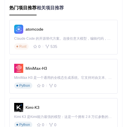
突、组件版本不匹配等问题，都可能在升级过程中发生。
热门项目推荐
相关项目推荐
流程困惑：手动还是自动更新更可靠？
面对多种升级工具和方法，用户常常陷入选择困难：Daybrea
k内置工具是否足够安全？第三方更新器是否会引入恶意代
atomcode
码？手动替换文件又该注意哪些细节？
Claude Code 的开源替代方案。连接任意大模型，编辑代码，运行命令，自动验证 — 全自动执行。用 Rust 构建，极致性能。 ｜ An open-source alternative to Claude Code. Connect any LLM, edit code, run commands, and verify changes — autonomously. Built in Rust for speed. Get Started
重点小结
0
535
Rust
版本选择需同时考虑Atmosphere版本和官方系统版本
完整备份是数据安全的第一道防线
不同更新方式各有优劣，需根据实际情况选择
MiniMax-H3
原理剖析：Atmosphere的版本与组件协同机制
MiniMax H3 是一个通用的全模态生成系统。它支持对由文本、图像、视频和音频组成的多模态上下文进行统一理解，并能生成分辨率高达 2K、时长可达 15 秒的带原生立体声音频的视频。得益于面向任务泛化的系统设计，H3 在预训练阶段就已具备广泛的多模态上下文理解与生成能力，能够出色地执行复杂的多模态指令。
要真正理解固件升级，必须先掌握Atmosphere的版本控制逻
0
0
Python
辑和组件协同原理，这是制定升级策略的基础。
语义化版本：不只是数字游戏
Atmosphere采用
语义化版本控制
（Semantic Versioning），
Kimi-K3
版本号格式为
主版本.次版本.修订版本
，每个部分都有特定含
义：
Kimi K3 是Kimi能力最强的模型：这是一个拥有 2.8 万亿参数的混合专家（MoE）模型，具备原生视觉理解能力，并支持 100 万 token 的上下文窗口。
0
0
Python
主版本
（如1.x.x）：核心架构变更，可能不兼容旧版本