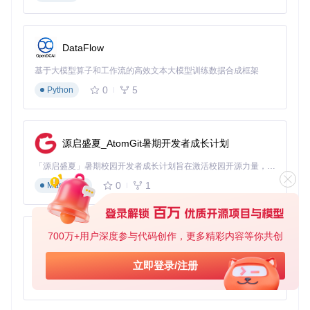
建包含薛定谔方程的势能分布图。通过插件的实时编译功能，
研究人员在调整公式参数的同时观察图形变化，将原本需要2
小时的排版工作缩短至20分钟。
DataFlow
工程技术手册编制
基于大模型算子和工作流的高效文本大模型训练数据合成框架
机械工程公司在产品手册中需展示复杂的应力计算公式，利用
0
5
Python
LaTeX2AI的标签管理功能，当公式参数更新时，所有相关插
图自动同步修改，避免了人工查找替换可能产生的疏漏。
数学教育课件开发
源启盛夏_AtomGit暑期开发者成长计划
中学数学教师使用插件制作动态几何课件，在Illustrator中组合
LaTeX公式与几何图形，通过调整公式缩放比例保持视觉统
「源启盛夏」暑期校园开发者成长计划旨在激活校园开源力量，通过积分激励、认证扶持、资源倾斜等形式，引导高校组织和开发者完成「入驻 — 建项目 — 做贡献 — 获认证 — 得资源」的完整闭环。无论你是想带领社团入驻平台的组织者，还是希望用代码贡献证明自己的开发者，都能在这里找到属于你的成长路径。
一，使教学内容更具专业质感。
0
1
Markdown
技术架构的创新决策
LaTeX2AI基于Adobe CEP框架开发，采用分层架构设计：
700万+用户深度参与代码创作，更多精彩内容等你共创
py-xiaozhi
前端层
：使用HTML/CSS/JS构建响应式UI，通过CSInterfa
基于Python的Xiaozhi AI，适用于想要完整Xiaozhi体验而无需拥有专用硬件的用户。
立即登录/注册
ce与Illustrator核心交互
0
1
Python
业务逻辑层
：C++编写的核心模块处理LaTeX编译、PDF解
析和矢量图形生成