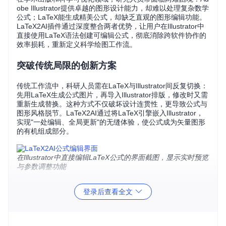
obe Illustrator提供卓越的图形设计能力，却难以处理复杂数学
公式；LaTeX能生成精美公式，却缺乏直观的图形编辑功能。
LaTeX2AI插件通过深度整合两者优势，让用户在Illustrator中
直接使用LaTeX语法创建可编辑公式，彻底消除跨软件协作的
效率损耗，重新定义科学绘图工作流。
突破传统局限的创新方案
传统工作流中，科研人员需在LaTeX与Illustrator间反复切换：
先用LaTeX生成公式图片，再导入Illustrator排版，修改时又需
重新生成替换。这种方式不仅破坏设计连贯性，更导致公式与
图形风格脱节。LaTeX2AI通过将LaTeX引擎嵌入Illustrator，
实现"一处编辑、全局更新"的无缝体验，使公式成为矢量图形
的有机组成部分。
在Illustrator中直接编辑LaTeX公式的界面截图，显示实时预览
与参数调整功能
四大核心能力重塑工作流
登录后查看全文
即时编译的可视化编辑
插件提供所见即所得的编辑环境，用户输入LaTeX代码后可实