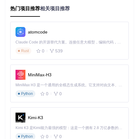
时预览公式效果，支持Shift+Enter换行输入多行公式。界面右
热门项目推荐
相关项目推荐
侧的缩放状态指示和重置功能，确保公式与整体设计保持视觉
协调。
智能标签管理系统
atomcode
所有LaTeX公式自动生成唯一标签，相关文件统一存储于文档
的links子文件夹。当修改公式时，系统自动追踪引用关系并批
Claude Code 的开源替代方案。连接任意大模型，编辑代码，运行命令，自动验证 — 全自动执行。用 Rust 构建，极致性能。 ｜ An open-source alternative to Claude Code. Connect any LLM, edit code, run commands, and verify changes — autonomously. Built in Rust for speed. Get Started
量更新，避免手动替换导致的版本混乱。
0
539
Rust
全矢量无损输出
公式以PDF格式嵌入Illustrator文档，支持无限缩放而不失真。
配合Illustrator的图层管理功能，可实现公式与图形元素的精准
MiniMax-H3
对齐和分层编辑。
MiniMax H3 是一个通用的全模态生成系统。它支持对由文本、图像、视频和音频组成的多模态上下文进行统一理解，并能生成分辨率高达 2K、时长可达 15 秒的带原生立体声音频的视频。得益于面向任务泛化的系统设计，H3 在预训练阶段就已具备广泛的多模态上下文理解与生成能力，能够出色地执行复杂的多模态指令。
跨平台兼容架构
0
0
Python
深度适配Windows和macOS系统，支持TeX Live、MiKTeX等
主流LaTeX发行版，确保不同操作系统下的一致体验。
三大行业场景的实践价值
Kimi-K3
Kimi K3 是Kimi能力最强的模型：这是一个拥有 2.8 万亿参数的混合专家（MoE）模型，具备原生视觉理解能力，并支持 100 万 token 的上下文窗口。
物理学研究论文配图
0
0
Python
某高校物理实验室在撰写量子力学论文时，使用LaTeX2AI创