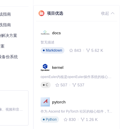
是这样一套集成
项目优选
收起
实战指南
践指南
docs
格式导出，支持多种存储策
备份解决方案
暂无描述
方案
843
5.62 K
Markdown
业级备份系统
kernel
openEuler内核是openEuler操作系统的核心，既是系统性能与稳定性的基石，也是连接处理器、设备与服务的桥梁。
507
537
C
pytorch
MiniMax H3 是一个通用的全模态生成系统。它支持对由文本、图像、视频和音频组成的多模态上下文进行统一理解，并能生成分辨率高达 2K、时长可达 15 秒的带原生立体声音频的视频。得益于面向任务泛化的系统设计，H3 在预训练阶段就已具备广泛的多模态上下文理解与生成能力，能够出色地执行复杂的多模态指令。
作为 Ascend for PyTorch 社区的核心组件，TorchNPU 是昇腾专为 PyTorch 打造的深度学习适配插件，使 PyTorch 框架能够直接调用昇腾 NPU，为开发者提供昇腾 AI 处理器的超强算力。
830
1.26 K
Python