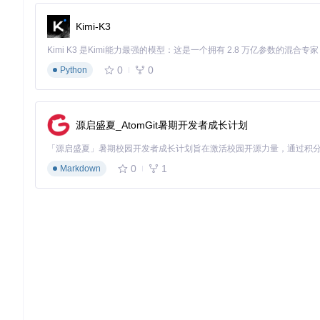
根据数据重要性和访问频率，可设计多层次备份策略：
Kimi-K3
热备份
：实时同步，用于核心业务数据
温备份
：定时增量备份，用于日常运营数据
冷备份
：定期完整备份，用于归档和合规存储
0
0
Python
实践操作指南：从配置到恢复
将备份恢复系统从理论转化为实践，需要经过配置、测试和优化
源启盛夏_AtomGit暑期开发者成长计划
阶段一：备份系统配置
确定备份范围
0
1
Markdown
选择需要备份的数据集和表
配置排除项（临时数据、缓存等）
设置字段筛选条件
设置备份参数
备份频率：根据数据更新频率设定
保留策略：定义备份文件的保存期限
存储位置：配置本地和云端存储路径