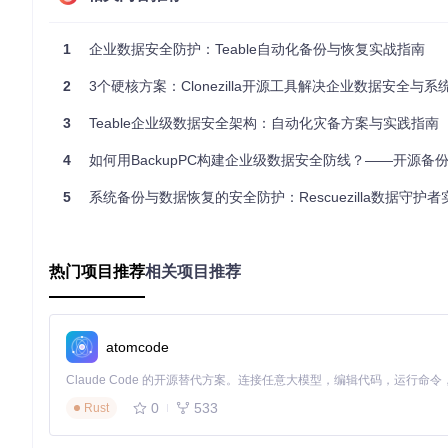
如同精密的免疫系统，一个完善的备份恢复系统能够自动识别风
1
企业数据安全防护：Teable自动化备份与恢复实战指南
化解决方案。
2
3个硬核方案：Clonezilla开源工具解决企业数据安全与
备份系统的核心组件
数据备份引擎
「导出服务」(apps/nestjs-backend/src/feature
3
Teable企业级数据安全架构：自动化灾备方案与实践指南
略：
4
如何用BackupPC构建企业级数据安全防线？——开源备份工具的高
定时自动备份：根据预设计划执行
增量备份：仅备份变化数据，节省存储空间
5
系统备份与数据恢复的安全防护：Rescuezilla数据守护
完整备份：创建数据的完整快照
数据恢复中心
「导入服务」(apps/nestjs-backend/src/features/
热门项目推荐
相关项目推荐
全量恢复：恢复完整数据集
部分恢复：选择性恢复特定数据
时间点恢复：回到历史特定时刻的状态
atomcode
图2：数据备份恢复流程展示了从数据导出到恢复的完整路径
0
533
Rust
企业级备份策略设计