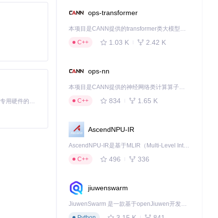
ops-transformer
本项目是CANN提供的transformer类大模型算子库，实现网络在NPU上加速计算。
1.03 K
2.42 K
C++
ops-nn
本项目是CANN提供的神经网络类计算算子库，实现网络在NPU上加速计算。
834
1.65 K
C++
基于Python的Xiaozhi AI，适用于想要完整Xiaozhi体验而无需拥有专用硬件的用户。
AscendNPU-IR
AscendNPU-IR是基于MLIR（Multi-Level Intermediate Representation）构建的，面向昇腾亲和算子编译时使用的中间表示，提供昇腾完备表达能力，通过编译优化提升昇腾AI处理器计算效率，支持通过生态框架使能昇腾AI处理器与深度调优
496
336
C++
jiuwenswarm
JiuwenSwarm 是一款基于openJiuwen开发的智能AI Agent，它能够将大语言模型的强大能力，通过你日常使用的各类通讯应用，直接延伸至你的指尖。
3.15 K
841
Python