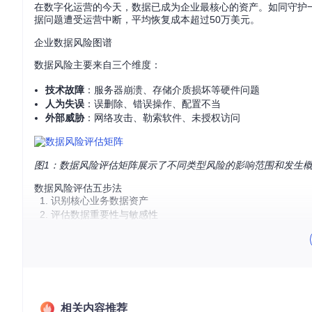
在数字化运营的今天，数据已成为企业最核心的资产。如同守护
据问题遭受运营中断，平均恢复成本超过50万美元。
企业数据风险图谱
数据风险主要来自三个维度：
技术故障
：服务器崩溃、存储介质损坏等硬件问题
人为失误
：误删除、错误操作、配置不当
外部威胁
：网络攻击、勒索软件、未授权访问
图1：数据风险评估矩阵展示了不同类型风险的影响范围和发生
数据风险评估五步法
识别核心业务数据资产
评估数据重要性与敏感性
分析潜在威胁与漏洞
量化风险发生概率与影响
制定风险优先级排序
✅ 完成标记：已建立数据风险评估框架
构建数据安全网：备份恢复解决方案
相关内容推荐