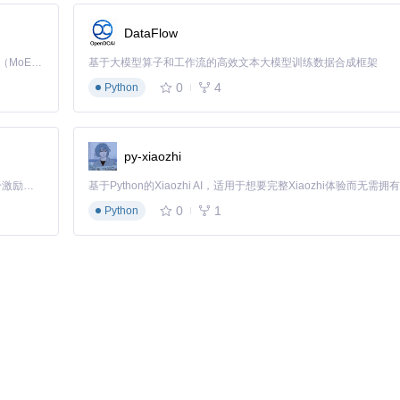
DataFlow
Kimi K3 是Kimi能力最强的模型：这是一个拥有 2.8 万亿参数的混合专家（MoE）模型，具备原生视觉理解能力，并支持 100 万 token 的上下文窗口。
基于大模型算子和工作流的高效文本大模型训练数据合成框架
0
4
Python
三个阶段。以下是详细操作路径：
py-xiaozhi
「源启盛夏」暑期校园开发者成长计划旨在激活校园开源力量，通过积分激励、认证扶持、资源倾斜等形式，引导高校组织和开发者完成「入驻 — 建项目 — 做贡献 — 获认证 — 得资源」的完整闭环。无论你是想带领社团入驻平台的组织者，还是希望用代码贡献证明自己的开发者，都能在这里找到属于你的成长路径。
0
1
Python