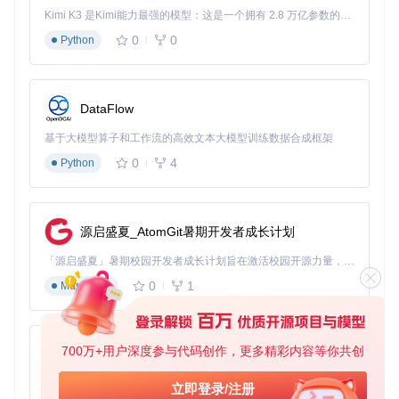
    I --> K[最终选择]

Kimi K3 是Kimi能力最强的模型：这是一个拥有 2.8 万亿参数的混合专家（MoE）模型，具备原生视觉理解能力，并支持 100 万 token 的上下文窗口。
0
0
Python
环境适配度评估公式
：
DataFlow
基于大模型算子和工作流的高效文本大模型训练数据合成框架
其中环境修正系数：极地/荒漠=1.5，温带/热带=1.0，海洋星
0
4
球=2.0
Python
如何设计模块化蓝图组合方案：功能拆分策略
痛点
：单一大型蓝图故障导致整个生产线瘫痪。
源启盛夏_AtomGit暑期开发者成长计划
方案
：实施"功能模块化拆分"
「源启盛夏」暑期校园开发者成长计划旨在激活校园开源力量，通过积分激励、认证扶持、资源倾斜等形式，引导高校组织和开发者完成「入驻 — 建项目 — 做贡献 — 获认证 — 得资源」的完整闭环。无论你是想带领社团入驻平台的组织者，还是希望用代码贡献证明自己的开发者，都能在这里找到属于你的成长路径。
将完整生产线拆分为原料采集、初级加工、高级合成和产
0
1
Markdown
品存储四大模块
为每个模块选择独立蓝图，通过物流塔实现模块间连接
建立模块故障隔离机制，确保单个模块问题不影响整体系
统
700万+用户深度参与代码创作，更多精彩内容等你共创
py-xiaozhi
💡
重要提示
：模块化设计不仅提升系统稳定性，还便于根据资
基于Python的Xiaozhi AI，适用于想要完整Xiaozhi体验而无需拥有专用硬件的用户。
源变化灵活调整产能配比。
立即登录/注册