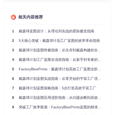
相关内容推荐
当结果<80%时，表明资源供应存在缺口，需调整蓝图选择或
优化开采方案。
如何避免蓝图兼容性陷阱：版本适配检查
1
戴森球蓝图设计：从理论到实战的星际建造指南
痛点
：使用不同游戏版本创建的蓝图导致建筑布局错乱或配方
2
5大核心突破：戴森球计划工厂蓝图的效率革命指南
失效。
方案
：执行"版本兼容性三步验证"
3
戴森球计划蓝图终极指南：从生存到戴森构建的全阶段应用策略
检查蓝图文件创建时间与游戏版本说明
4
戴森球计划工厂蓝图全流程指南：从新手到专家的进阶路径
对比蓝图中使用的配方与当前游戏版本的配方差异
在隔离测试区部署蓝图进行小规模验证
5
FactoryBluePrints：戴森球计划高效工厂蓝图全阶段定制化指南
💡
重要提示
：优先选择近3个月内更新的蓝图，特别是在游戏
6
戴森球计划蓝图实战指南：从零开始的宇宙工厂优化之路
重大版本更新后，旧蓝图的兼容性风险显著增加。
7
戴森球计划蓝图策略指南：5步打造高效宇宙工厂
核心要点
：
8
戴森球计划蓝图应用进阶指南：从问题诊断到高效生产优化
资源匹配度低于80%的蓝图需谨慎使用
蓝图部署前必须进行版本兼容性验证
9
突破工厂效率瓶颈：FactoryBluePrints蓝图的精准选择指南
物流系统的承载能力是蓝图选择的隐性约束条件