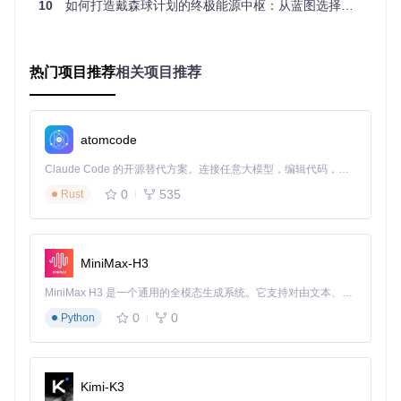
10
如何打造戴森球计划的终极能源中枢：从蓝图选择到超大规模生产的全景指南
图1：极地环境下的环形传送带布局，展示了多资源协同运输
的高效设计，适合资源有限的极地星球环境
热门项目推荐
相关项目推荐
二、策略构建：建立蓝图评估决策体系
如何构建环境适配型蓝图选择模型：四象限决策法
atomcode
痛点
：忽视星球环境差异导致蓝图部署后效率低下。
Claude Code 的开源替代方案。连接任意大模型，编辑代码，运行命令，自动验证 — 全自动执行。用 Rust 构建，极致性能。 ｜ An open-source alternative to Claude Code. Connect any LLM, edit code, run commands, and verify changes — autonomously. Built in Rust for speed. Get Started
方案
：引入"环境适配度"评估维度，构建四象限决策模型
0
535
Rust
flowchart TD

    A[开始评估] --> B{星球类型}

    B -->|极地/荒漠| C[优先选择紧凑型蓝图]

MiniMax-H3
    B -->|温带/热带| D[可考虑扩展型蓝图]

    C --> E{资源丰度}

MiniMax H3 是一个通用的全模态生成系统。它支持对由文本、图像、视频和音频组成的多模态上下文进行统一理解，并能生成分辨率高达 2K、时长可达 15 秒的带原生立体声音频的视频。得益于面向任务泛化的系统设计，H3 在预训练阶段就已具备广泛的多模态上下文理解与生成能力，能够出色地执行复杂的多模态指令。
    D --> E

    E -->|高丰度| F[选择高产量蓝图]

0
0
Python
    E -->|低丰度| G[选择资源节约型蓝图]

    F --> H{能源状况}

    G --> H

    H -->|充足| I[部署完整生产线]

Kimi-K3
    H -->|有限| J[分阶段部署核心模块]
