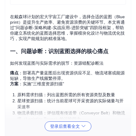
在戴森球计划的宏大宇宙工厂建设中，选择合适的蓝图（Blue
print）是提升生产效率、避免资源浪费的关键环节。本文将通
过"问题诊断-策略构建-实战应用-进阶突破"四阶段框架，帮助
你建立系统化的蓝图选择思维，掌握模块化设计与物流优化技
巧，实现产能规划的精准落地。
一、问题诊断：识别蓝图选择的核心痛点
如何发现蓝图与实际需求的脱节：资源错配诊断法
痛点
：部署高产量蓝图后出现资源供应不足、物流堵塞或能源
短缺，导致生产线频繁停滞。
方案
：实施"三维度资源扫描"
原料需求扫描：列出蓝图所需的所有资源类型及数量
星球资源扫描：统计当前星球可开采资源的实际储量与开
采速率
物流承载扫描：评估现有传送带（Conveyor Belt）和物流
塔（Logistics Tower）的运输能力
登录后查看全文
验证
：使用资源匹配度公式进行量化评估