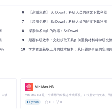
均需要30分钟以上的初始配置时间，这对非计算机专业的研究者构成了显
6
【亲测免费】 SciDownl：科研人员的论文下载利器
7
【亲测免费】 SciDownl：科研人员的论文下载利器
会自动启动类型识别器，通过正则表达式与特征匹配技术，在0.3秒内完成格
南
8
探索学术自由的利器：SciDownl
将检索准确率提升至92%。
案
9
颠覆科研效率：文献获取工具如何重构材料科学研究
智能切换。本地缓存的10+备用节点确保主域名失效时无缝衔接，将服务
0%
10
学术资源获取工具的技术解析：从问题到价值的实现
方道路如何变化，总能找到通畅路线。
SOCKS5代理参数。独创的"网络感知下载器"能根据连接质量自动调整分块大小（
短至45秒。
/普通/低优先级。当实验室多人共享同一实例时，系统会自动平衡资源分配，
MiniMax-H3
Claude Code 的开源替代方案。连接任意大模型，编辑代码，运行命令，自动验证 — 全自动执行。用 Rust 构建，极致性能。 ｜ An open-source alternative to Claude Code. Connect any LLM, edit code, run commands, and verify changes — autonomously. Built in Rust for speed. Get Started
MB以内。通过setup.py实现一键安装，自动检测并解决依赖冲突，使初
0
0
Python