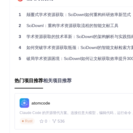
⚙️
配置门槛障碍
多数学术工具要求复杂的环境配置，从代理设置到依赖安装，平
1
颠覆式学术资源获取：SciDownl如何重构科研效率新范式
创新方案：SciDownl的五大突破性设计
2
SciDownl：重构学术资源获取流程的智能文献工具
▶
智能检索引擎
当用户输入任意格式的文献标识（DOI/PMID/标题），系统
3
学术资源获取的技术革新：SciDownl的架构解析与实践指
糊标题检索，内置的TF-IDF相似度算法会生成Top5候选列表，
4
如何突破学术资源获取瓶颈：SciDownl的智能文献检索方
▶
动态域名网络
后台通过分布式爬虫实时监控可用域名池，配合加权轮询策略实现
5
破局学术资源困境：SciDownl如何让文献获取效率提升30
9.7%以上。这就像为文献获取配备了"自动导航系统"，无论前
▶
弹性传输协议
集成HTTP/HTTPS双协议支持，用户可在global.ini中配置
热门项目推荐
相关项目推荐
态适配），断点续传功能使中断后恢复下载的平均耗时从8分钟缩
▶
任务优先级队列
基于asyncio实现的并发调度系统，允许用户为文献设置紧急
紧急文献优先处理，平均响应速度提升60%。
atomcode
▶
零配置部署方案
采用SQLite嵌入式数据库替代传统客户端，将安装包体积压缩至5
0
536
Rust
分钟降至2分钟，真正做到"开箱即用"。