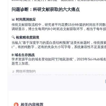
问题诊断：科研文献获取的六大痛点
📊
时间黑洞效应
传统文献获取流程中，研究者平均花费15分钟/篇的时间在不同
调研显示，博士生每周约8小时耗在文献获取环节，相当于每年损失
🔍
检索精准度困境
当输入"基于深度学习的蛋白质结构预测"这类长标题时，传统搜索
i:"，有的纯数字，还有的夹杂大小写字母，系统兼容性不足直接
🌐
域名生存挑战
学术资源平台的域名变动如同"打地鼠游戏"，2023年Sci-H
题雪上加霜。
📡
网络环境制约
在国际会议现场或偏远地区，不稳定的网络连接常导致文献下载
从头开始。
📚
批量管理难题
系统性综述研究常需获取上百篇文献，传统工具缺乏任务队列管理
言。
相关内容推荐