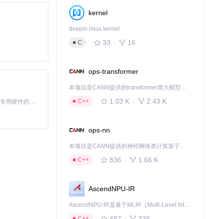
kernel
deepin linux kernel
33
16
C
取，避免了整个实
ops-transformer
平均12分钟缩
本项目是CANN提供的transformer类大模型算子库，实现网络在NPU上加速计算。
1.03 K
2.43 K
C++
基于Python的Xiaozhi AI，适用于想要完整Xiaozhi体验而无需拥有专用硬件的用户。
ops-nn
献综述写作效率
本项目是CANN提供的神经网络类计算算子库，实现网络在NPU上加速计算。
836
1.66 K
C++
至3个工作日。
AscendNPU-IR
讨论质量提高2
AscendNPU-IR是基于MLIR（Multi-Level Intermediate Representation）构建的，面向昇腾亲和算子编译时使用的中间表示，提供昇腾完备表达能力，通过编译优化提升昇腾AI处理器计算效率，支持通过生态框架使能昇腾AI处理器与深度调优
497
336
C++