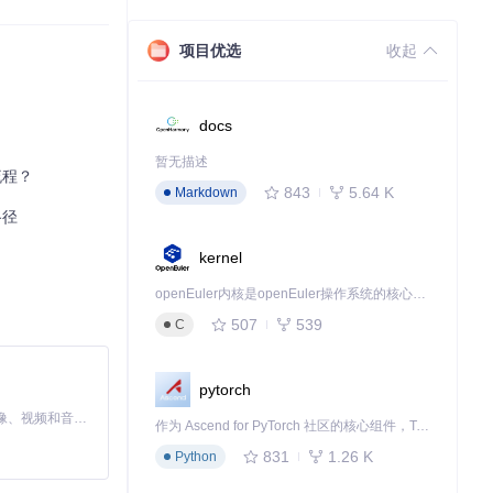
著使用门槛。
项目优选
收起
docs
式标准化。针对模
暂无描述
流程？
843
5.64 K
Markdown
可用性维持在9
路径
kernel
2MB-10MB动
openEuler内核是openEuler操作系统的核心，既是系统性能与稳定性的基石，也是连接处理器、设备与服务的桥梁。
507
539
C
确保导师指定的
pytorch
MiniMax H3 是一个通用的全模态生成系统。它支持对由文本、图像、视频和音频组成的多模态上下文进行统一理解，并能生成分辨率高达 2K、时长可达 15 秒的带原生立体声音频的视频。得益于面向任务泛化的系统设计，H3 在预训练阶段就已具备广泛的多模态上下文理解与生成能力，能够出色地执行复杂的多模态指令。
作为 Ascend for PyTorch 社区的核心组件，TorchNPU 是昇腾专为 PyTorch 打造的深度学习适配插件，使 PyTorch 框架能够直接调用昇腾 NPU，为开发者提供昇腾 AI 处理器的超强算力。
始配置时间从30
831
1.26 K
Python