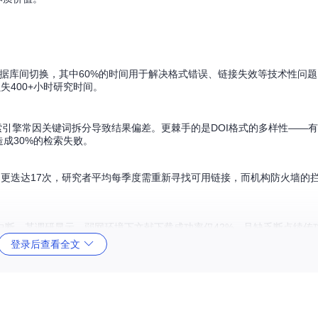
数据库间切换，其中60%的时间用于解决格式错误、链接失效等技术性问
400+小时研究时间。
引擎常因关键词拆分导致结果偏差。更棘手的是DOI格式的多样性——有的
造成30%的检索失败。
ub域名更迭达17次，研究者平均每季度需重新寻找可用链接，而机构防火墙的
中断。某调研显示，弱网环境下文献下载成功率仅42%，且缺乏断点续传
登录后查看全文
，常出现"下载一半程序崩溃"的窘境，而文献元数据的手动整理更是让