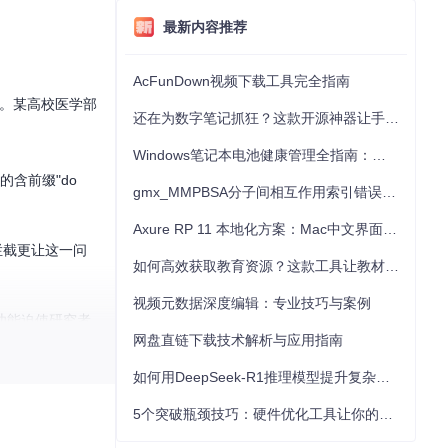
最新内容推荐
AcFunDown视频下载工具完全指南
题。某高校医学部
还在为数字笔记抓狂？这款开源神器让手写批注效率提升300%
Windows笔记本电池健康管理全指南：从根源解决电池损耗问题
含前缀"do
gmx_MMPBSA分子间相互作用索引错误的深度诊断与解决
Axure RP 11 本地化方案：Mac中文界面优化与原型设计工具汉化全指南
拦截更让这一问
如何高效获取教育资源？这款工具让教材下载效率提升80%
视频元数据深度编辑：专业技巧与案例
功能迫使研究者
网盘直链下载技术解析与应用指南
如何用DeepSeek-R1推理模型提升复杂任务解决能力：完整指南
研究者苦不堪
5个突破瓶颈技巧：硬件优化工具让你的电脑性能提升30%