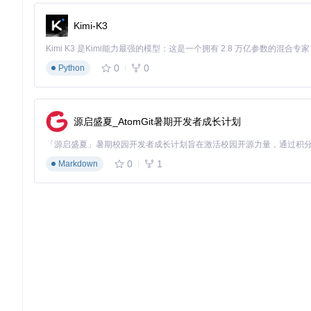
场景实践：从实验室到课堂的多元应用
Kimi-K3
日常科研场景
文献急诊室
0
0
凌晨三点，生物研究员小李发现关键实验结果与某篇论文结论冲突，急
Python
验的重复进行。
团队知识库建设
某高校环境科学团队通过共享配置文件，实现了机构外文献的统
源启盛夏_AtomGit暑期开发者成长计划
短至90秒。
创新应用场景
0
1
Markdown
学位论文智能引文
博士生小王在撰写论文时，通过标题关键词批量检索300+篇相
提升40%。
学术伦理审查辅助
医院伦理委员会使用PMID批量检索功能，快速获取临床试验相
教学案例动态更新
大学教授通过主题关键词订阅功能，每周自动获取领域内最新研
5%。
专利无效检索