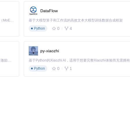
DataFlow
Kimi K3 是Kimi能力最强的模型：这是一个拥有 2.8 万亿参数的混合专家（MoE）模型，具备原生视觉理解能力，并支持 100 万 token 的上下文窗口。
基于大模型算子和工作流的高效文本大模型训练数据合成框架
0
4
需验证原始数据。通过SciDownl的DOI检索，15秒内完成文献获
Python
一获取与本地存储。系统自动生成的文献元数据库，使团队文献查找时间从
py-xiaozhi
「源启盛夏」暑期校园开发者成长计划旨在激活校园开源力量，通过积分激励、认证扶持、资源倾斜等形式，引导高校组织和开发者完成「入驻 — 建项目 — 做贡献 — 获认证 — 得资源」的完整闭环。无论你是想带领社团入驻平台的组织者，还是希望用代码贡献证明自己的开发者，都能在这里找到属于你的成长路径。
0
1
Python
关文献。系统自动提取关键图表和讨论段落，生成个性化参考文献库，使文
关文献，辅助判断研究方案的创新性与安全性，审查周期从7个工作日压缩
究，构建动态更新的教学案例库。学生反馈显示，案例时效性提升使课堂