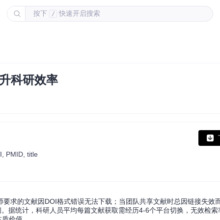
按下
快速开启搜索
/
提升科研效率
, PMID, title
要求的文献因DOI格式错误无法下载；当团队共享文献时总因链接失效
。据统计，科研人员平均每篇文献获取需经历4-6个平台切换，无效检索率高
本质价值。