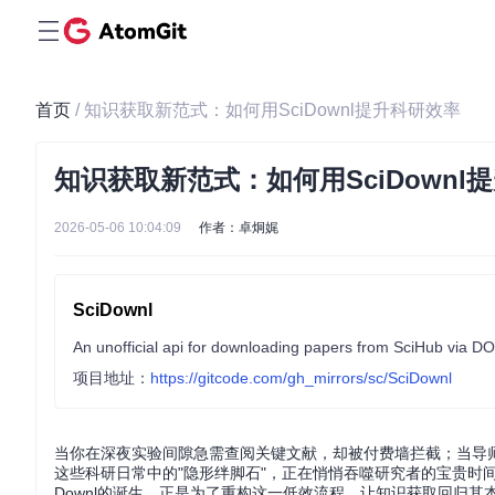
首页
/ 知识获取新范式：如何用SciDownl提升科研效率
知识获取新范式：如何用SciDownl
2026-05-06 10:04:09
作者：卓炯娓
SciDownl
An unofficial api for downloading papers from SciHub via DOI
项目地址：
https://gitcode.com/gh_mirrors/sc/SciDownl
当你在深夜实验间隙急需查阅关键文献，却被付费墙拦截；当导师
这些科研日常中的"隐形绊脚石"，正在悄悄吞噬研究者的宝贵时间
Downl的诞生，正是为了重构这一低效流程，让知识获取回归其