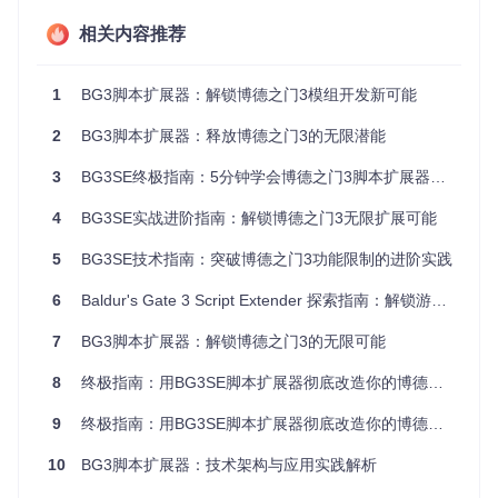
技术亮点速览
：
相关内容推荐
动态代码加载：无需重启游戏即可应用脚本变更
沙箱环境隔离：确保自定义脚本不会破坏游戏核心稳定性
1
BG3脚本扩展器：解锁博德之门3模组开发新可能
完整API覆盖：从角色属性到战斗系统的全方位控制能力
2
BG3脚本扩展器：释放博德之门3的无限潜能
这种设计的优势在于，它将游戏开发的复杂性"翻译"为开发者
熟悉的脚本语言，就像将专业的工业设备改造成了家用插头接
口，大大降低了功能扩展的技术门槛。
3
BG3SE终极指南：5分钟学会博德之门3脚本扩展器的深度自定义
跨系统通信：打通游戏引擎的"神经网络"
4
BG3SE实战进阶指南：解锁博德之门3无限扩展可能
博德之门3包含多个相对独立的核心系统，如战斗引擎、叙事
5
BG3SE技术指南：突破博德之门3功能限制的进阶实践
系统（Osiris）和UI渲染等。BG3SE设计了一套高效的"跨系统
通信协议"，就像为这些独立系统建立了"神经网络"，实现了数
6
Baldur's Gate 3 Script Extender 探索指南：解锁游戏定制的无限可能
据和事件的无缝流转。
7
BG3脚本扩展器：解锁博德之门3的无限可能
通过这一机制，开发者可以实现：
8
终极指南：用BG3SE脚本扩展器彻底改造你的博德之门3游戏体验
战斗事件触发剧情变化
玩家选择影响游戏规则
9
终极指南：用BG3SE脚本扩展器彻底改造你的博德之门3游戏体验
UI元素反映隐藏游戏状态
10
BG3脚本扩展器：技术架构与应用实践解析
这种系统间的深度整合，打破了传统游戏中各模块间的壁垒，
为创造复杂而连贯的游戏体验提供了可能。