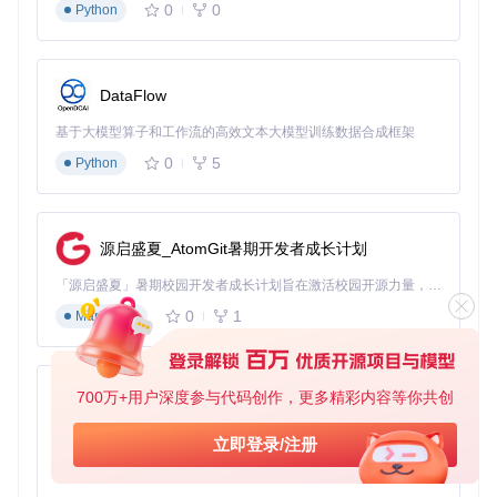
0
0
Python
-- 动态任务生成器
QuestGenerator = {

-- 任务模板库
  templates = {

DataFlow
    {

      name = 
"artifact_hunt"
,

基于大模型算子和工作流的高效文本大模型训练数据合成框架
      objective = 
"寻找失落的{artifact}，它被藏在{location}"
      rewards = {gold=
50
-200
, 
exp
=
100
-300
},

0
5
Python
      spawn = 
function
()
local
 artifacts = {
"古代护身符"
, 
"破损的地图"
, 
"神秘
local
 locations = {
"森林深处"
, 
"废弃城堡"
, 
"地下洞穴"
return
 {

源启盛夏_AtomGit暑期开发者成长计划
          artifact = artifacts[
math
.
random
(#artifacts)],

          location = locations[
math
.
random
(#locations)]

「源启盛夏」暑期校园开发者成长计划旨在激活校园开源力量，通过积分激励、认证扶持、资源倾斜等形式，引导高校组织和开发者完成「入驻 — 建项目 — 做贡献 — 获认证 — 得资源」的完整闭环。无论你是想带领社团入驻平台的组织者，还是希望用代码贡献证明自己的开发者，都能在这里找到属于你的成长路径。
        }

0
1
Markdown
end
    }

-- 更多任务模板...
  },

700万+用户深度参与代码创作，更多精彩内容等你共创
py-xiaozhi
-- 生成新任务
基于Python的Xiaozhi AI，适用于想要完整Xiaozhi体验而无需拥有专用硬件的用户。
  generate = 
function
(party)
立即登录/注册
-- 根据队伍等级和位置选择合适的模板
0
1
Python
local
 template = QuestGenerator.templates[
math
.
random