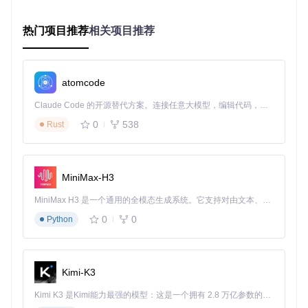
网络状态同步：多人世界的"真相锚点"
热门项目推荐
相关项目推荐
在多人游戏中，自定义内容的同步是一大挑战。BG3SE采
用"权威服务器-分布式确认"模型，就像为多人游戏建立了"真
相锚点"，确保所有玩家看到一致的游戏状态。
atomcode
这一机制的工作原理是：
Claude Code 的开源替代方案。连接任意大模型，编辑代码，运行命令，自动验证 — 全自动执行。用 Rust 构建，极致性能。 ｜ An open-source alternative to Claude Code. Connect any LLM, edit code, run commands, and verify changes — autonomously. Built in Rust for speed. Get Started
关键事件由服务器决策
0
538
Rust
状态变更通过加密协议广播
客户端自动校准本地状态
这种设计确保了即使在复杂的自定义场景中，所有玩家也能获
得连贯一致的游戏体验。
MiniMax-H3
MiniMax H3 是一个通用的全模态生成系统。它支持对由文本、图像、视频和音频组成的多模态上下文进行统一理解，并能生成分辨率高达 2K、时长可达 15 秒的带原生立体声音频的视频。得益于面向任务泛化的系统设计，H3 在预训练阶段就已具备广泛的多模态上下文理解与生成能力，能够出色地执行复杂的多模态指令。
实战案例：从想法到实现的完整路径
0
0
Python
案例一：动态任务生成系统
问题
：传统游戏任务固定不变，多次游玩后缺乏新鲜感。
Kimi-K3
方案
：利用BG3SE的事件系统和随机算法，创建动态生成的任
务系统。
Kimi K3 是Kimi能力最强的模型：这是一个拥有 2.8 万亿参数的混合专家（MoE）模型，具备原生视觉理解能力，并支持 100 万 token 的上下文窗口。