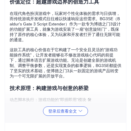
价值定位：超越游戏边界的创造力工具
在现代角色扮演游戏中，玩家对个性化体验的需求与日俱增，
而传统游戏开发模式往往难以快速响应这些需求。BG3SE（B
aldur's Gate 3 Script Extender）作为一款专为博德之门3设计
的功能扩展工具，就像为游戏安装了一扇"创意旋转门"，既保
持了原作的核心体验，又为玩家和开发者打开了通往无限可能
的通道。
这款工具的核心价值在于它构建了一个安全且灵活的"游戏功
能操作系统"，让开发者能够在不修改游戏核心代码的前提
下，通过脚本语言扩展游戏功能。无论是创建全新的游戏机
制、调整平衡参数，还是实现复杂的叙事逻辑，BG3SE都提供
了坚实的技术基础，使博德之门3从一款固定的游戏产品转变
为一个可无限扩展的开放平台。
技术原理：构建游戏与创意的桥梁
动态脚本执行：游戏功能的"即插即用"模块 🛠️
BG3SE的核心在于其嵌入式Lua虚拟机，这一设计类似于为游
登录后查看全文
戏配备了"通用接口插槽"。传统游戏修改往往需要深入了解底
层代码，而BG3SE将复杂的游戏内部逻辑封装为友好的API，
使开发者能够通过简单的脚本实现功能扩展。