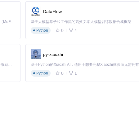
DataFlow
Kimi K3 是Kimi能力最强的模型：这是一个拥有 2.8 万亿参数的混合专家（MoE）模型，具备原生视觉理解能力，并支持 100 万 token 的上下文窗口。
基于大模型算子和工作流的高效文本大模型训练数据合成框架
0
4
Python
py-xiaozhi
「源启盛夏」暑期校园开发者成长计划旨在激活校园开源力量，通过积分激励、认证扶持、资源倾斜等形式，引导高校组织和开发者完成「入驻 — 建项目 — 做贡献 — 获认证 — 得资源」的完整闭环。无论你是想带领社团入驻平台的组织者，还是希望用代码贡献证明自己的开发者，都能在这里找到属于你的成长路径。
0
1
Python