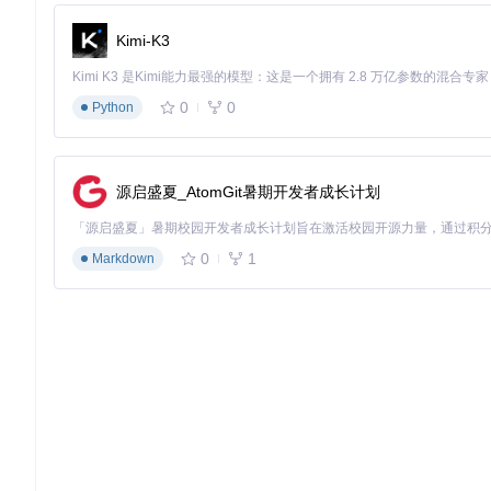
Kimi-K3
0
0
Python
源启盛夏_AtomGit暑期开发者成长计划
0
1
Markdown