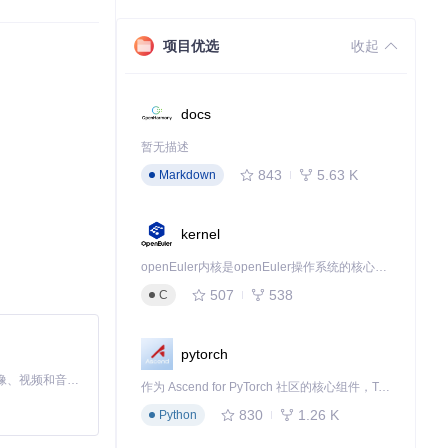
项目优选
收起
docs
暂无描述
843
5.63 K
Markdown
kernel
行。
openEuler内核是openEuler操作系统的核心，既是系统性能与稳定性的基石，也是连接处理器、设备与服务的桥梁。
507
538
C
该项目。
pytorch
MiniMax H3 是一个通用的全模态生成系统。它支持对由文本、图像、视频和音频组成的多模态上下文进行统一理解，并能生成分辨率高达 2K、时长可达 15 秒的带原生立体声音频的视频。得益于面向任务泛化的系统设计，H3 在预训练阶段就已具备广泛的多模态上下文理解与生成能力，能够出色地执行复杂的多模态指令。
作为 Ascend for PyTorch 社区的核心组件，TorchNPU 是昇腾专为 PyTorch 打造的深度学习适配插件，使 PyTorch 框架能够直接调用昇腾 NPU，为开发者提供昇腾 AI 处理器的超强算力。
830
1.26 K
Python