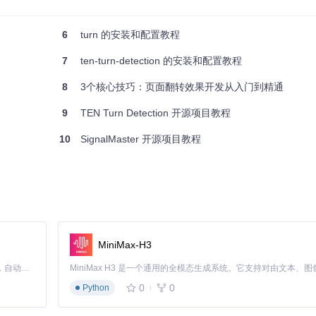
6
turn 的安装和配置教程
7
ten-turn-detection 的安装和配置教程
8
3个核心技巧：页面翻转效果开发从入门到精通
9
TEN Turn Detection 开源项目教程
10
SignalMaster 开源项目教程
启动项目时，程序会读取这个配置文件并根据其中的设置进行初始化和运
启动文件和配置文件的介绍。希望这些信息能帮助你更好地理解和使用
MiniMax-H3
Claude Code 的开源替代方案。连接任意大模型，编辑代码，运行命令，自动验证 — 全自动执行。用 Rust 构建，极致性能。 ｜ An open-source alternative to Claude Code. Connect any LLM, edit code, run commands, and verify changes — autonomously. Built in Rust for speed. Get Started
0
0
Python