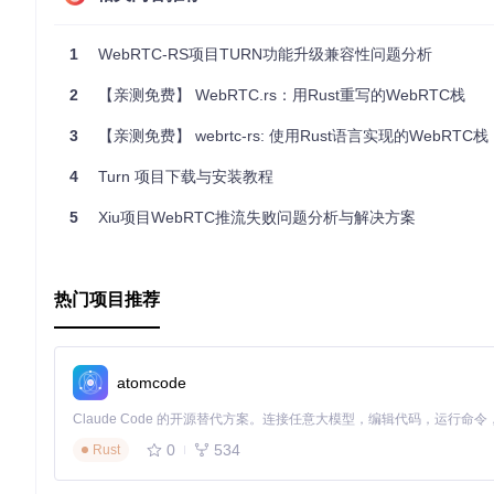
[server]
host
 = 
"0.0.0.0"
port
 = 
3478
1
WebRTC-RS项目TURN功能升级兼容性问题分析
[authentication]
2
【亲测免费】 WebRTC.rs：用Rust重写的WebRTC栈
type
 = 
"static"
users
 = [

3
【亲测免费】 webrtc-rs: 使用Rust语言实现的WebRTC栈
    { username = 
"user1"
, password = 
"pass1"
 },

    { username = 
"user2"
, password = 
"pass2"
 }

4
Turn 项目下载与安装教程
]

5
Xiu项目WebRTC推流失败问题分析与解决方案
[logging]
level
 = 
"info"
配置文件包含了服务器的基本设置、认证信息和日志级别等。在
热门项目推荐
以上是
turn-rs
项目的基本使用教程，涵盖了项目的目录结构、
atomcode
0
534
Rust