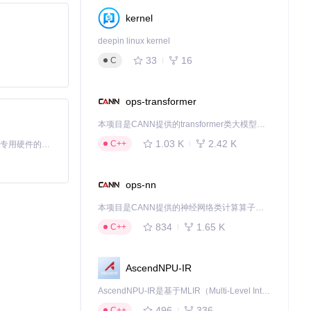
kernel
deepin linux kernel
33
16
C
ops-transformer
本项目是CANN提供的transformer类大模型算子库，实现网络在NPU上加速计算。
1.03 K
2.42 K
C++
基于Python的Xiaozhi AI，适用于想要完整Xiaozhi体验而无需拥有专用硬件的用户。
ops-nn
本项目是CANN提供的神经网络类计算算子库，实现网络在NPU上加速计算。
834
1.65 K
C++
AscendNPU-IR
AscendNPU-IR是基于MLIR（Multi-Level Intermediate Representation）构建的，面向昇腾亲和算子编译时使用的中间表示，提供昇腾完备表达能力，通过编译优化提升昇腾AI处理器计算效率，支持通过生态框架使能昇腾AI处理器与深度调优
496
336
C++