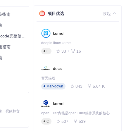
项目优选
收起
换指南
南
动选择包含加密音乐
kernel
e完整使用指南
通常位于
/Users/
deepin linux kernel
用指南
33
16
C
南
钮选择新的保存路
docs
暂无描述
文件夹中找到标
843
5.64 K
Markdown
kernel
MiniMax H3 是一个通用的全模态生成系统。它支持对由文本、图像、视频和音频组成的多模态上下文进行统一理解，并能生成分辨率高达 2K、时长可达 15 秒的带原生立体声音频的视频。得益于面向任务泛化的系统设计，H3 在预训练阶段就已具备广泛的多模态上下文理解与生成能力，能够出色地执行复杂的多模态指令。
openEuler内核是openEuler操作系统的核心，既是系统性能与稳定性的基石，也是连接处理器、设备与服务的桥梁。
音乐收藏家来说，
507
539
C