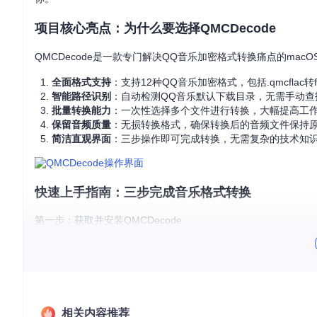
项目核心亮点：为什么要选择QMCDecode
QMCDecode是一款专门解决QQ音乐加密格式转换痛点的ma
全面格式支持
：支持12种QQ音乐加密格式，包括.qmcflac转f
智能路径识别
：自动检测QQ音乐默认下载目录，无需手动查
批量转换能力
：一次性选择多个文件进行转换，大幅提高工
保留音频质量
：无损转换格式，确保转换后的音频文件保持
简洁直观界面
：三步操作即可完成转换，无需复杂的技术知
快速上手指南：三步完成音乐格式转换
第一步：获取并安装QMCDecode
首先需要从源码构建QMCDecode应用程序。打开终端，执行以
git 
clone
cd
 QMCDecode

相关内容推荐