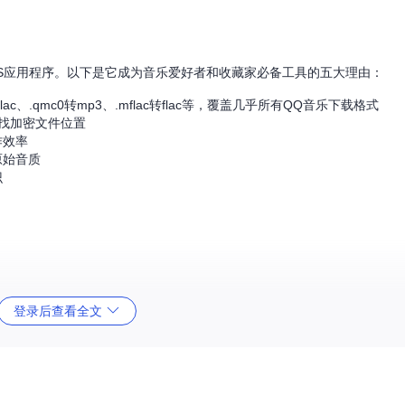
cOS应用程序。以下是它成为音乐爱好者和收藏家必备工具的五大理由：
lac、.qmc0转mp3、.mflac转flac等，覆盖几乎所有QQ音乐下载格式
找加密文件位置
作效率
原始音质
识
下命令：
登录后查看全文