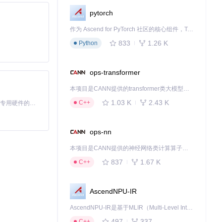
pytorch
作为 Ascend for PyTorch 社区的核心组件，TorchNPU 是昇腾专为 PyTorch 打造的深度学习适配插件，使 PyTorch 框架能够直接调用昇腾 NPU，为开发者提供昇腾 AI 处理器的超强算力。
这里实现了QQ音
833
1.26 K
Python
以根据自己的需
ops-transformer
本项目是CANN提供的transformer类大模型算子库，实现网络在NPU上加速计算。
1.03 K
2.43 K
C++
基于Python的Xiaozhi AI，适用于想要完整Xiaozhi体验而无需拥有专用硬件的用户。
LAC格式的文
分批进行，避免
ops-nn
本项目是CANN提供的神经网络类计算算子库，实现网络在NPU上加速计算。
837
1.67 K
C++
音乐，还是为了
AscendNPU-IR
自己的需求进行定
AscendNPU-IR是基于MLIR（Multi-Level Intermediate Representation）构建的，面向昇腾亲和算子编译时使用的中间表示，提供昇腾完备表达能力，通过编译优化提升昇腾AI处理器计算效率，支持通过生态框架使能昇腾AI处理器与深度调优
497
337
C++