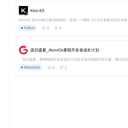
转换后的文件可能需要重新整理元数据标签。推荐使用
kid3
这类
Kimi-K3
源码结构与技术实现
如果你对QMCDecode的技术实现感兴趣，可以查看核心解密
乐加密格式的解密算法。而
QMCDecode/QMCipher.swift
则包含
0
0
Python
对于界面部分，
QMCDecode/ViewController.swift
管理着用户交
求进行修改和定制。
源启盛夏_AtomGit暑期开发者成长计划
常见问题解决与优化建议
如果遇到转换失败的情况，首先检查文件是否完整。QQ音乐的加
件通常较大。
0
1
Markdown
为了提高转换效率，建议在转换前整理文件。将需要转换的文件
内存占用过高。
总结与资源
QMCDecode为macOS用户提供了一个简单有效的解决方
长期保存音乐收藏，这款工具都能满足你的需求。
通过简单的三步操作，你就可以释放被QQ音乐加密的音乐文件
制和改进。