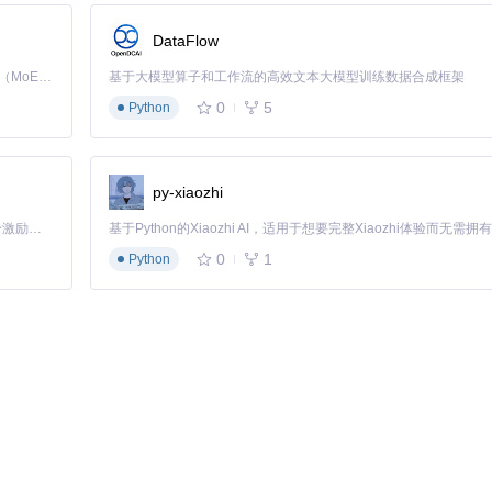
标签编辑器批量修改歌曲信息，包括艺术家、专辑、封面等。
DataFlow
Kimi K3 是Kimi能力最强的模型：这是一个拥有 2.8 万亿参数的混合专家（MoE）模型，具备原生视觉理解能力，并支持 100 万 token 的上下文窗口。
基于大模型算子和工作流的高效文本大模型训练数据合成框架
模块的源码。主要的解密逻辑位于
QMCDecode/QMDecoder.swift
文件中，
了加密算法的具体实现。
0
5
Python
互和文件处理流程。了解这些源码有助于你理解软件的工作原理，甚至可
py-xiaozhi
「源启盛夏」暑期校园开发者成长计划旨在激活校园开源力量，通过积分激励、认证扶持、资源倾斜等形式，引导高校组织和开发者完成「入驻 — 建项目 — 做贡献 — 获认证 — 得资源」的完整闭环。无论你是想带领社团入驻平台的组织者，还是希望用代码贡献证明自己的开发者，都能在这里找到属于你的成长路径。
密文件有时可能下载不完整。确保有足够的磁盘空间用于转换输出，因为F
0
1
Python
放在同一个文件夹中，避免软件扫描整个系统。对于大量文件转换，建议
案，将QQ音乐的加密格式转换为通用音频格式。无论是为了在不同设备上播放
，让它们在任何播放器上自由播放。软件的开源特性也意味着你可以根据