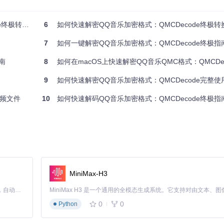
创建应用程序。完成后，将应用程序拖到Applications文件夹即可。
转换指南
6
如何快速解密QQ音乐加密格式：QMCDecode终极转
7
如何一键解密QQ音乐加密格式：QMCDecode终极指
oose File"按钮，软件会自动扫描QQ音乐的默认下载目录。你也可以手
南
8
如何在macOS上快速解密QQ音乐QMC格式：QMCDecod
c、.mflac、.qmc0等各种格式。软件会自动识别QQ音乐的缓存路径，
/Data/Library/Application Support/QQMusic
。
9
如何快速解密QQ音乐加密格式：QMCDecode完整使
频文件
10
如何快速解码QQ音乐加密格式：QMCDecode终极指
put
目录下。如果需要更改输出位置，点击右上角的"Output Folder"按
转换。转换过程中，进度条会显示当前处理状态。转换完成后，你可以在输出
MiniMax-H3
Claude Code 的开源替代方案。连接任意大模型，编辑代码，运行命令，自动验证 — 全自动执行。用 Rust 构建，极致性能。 ｜ An open-source alternative to Claude Code. Connect any LLM, edit code, run commands, and verify changes — autonomously. Built in Rust for speed. Get Started
QQ音乐下载目录，软件会自动识别所有支持的加密格式并进行转换。对于
0
0
Python