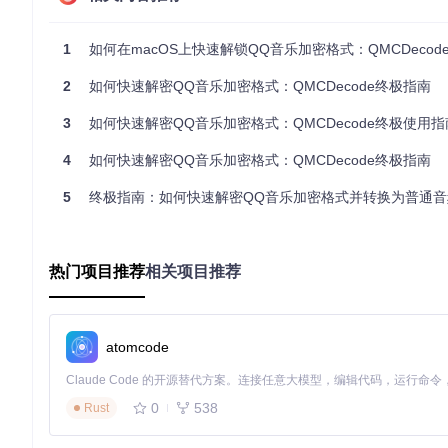
在Xcode中，选择Product菜单下的Build，然后选择Archive
1
如何在macOS上快速解锁QQ音乐加密格式：QMCDecode终极
第二步：启动并选择加密文件
2
如何快速解密QQ音乐加密格式：QMCDecode终极指南
打开QMCDecode应用程序，界面简洁明了。点击左上角的"Ch
文件的文件夹。
3
如何快速解密QQ音乐加密格式：QMCDecode终极使用指
左侧文件列表会显示所有检测到的QQ音乐加密文件，包括.qmcfla
你的用户名/Library/Containers/com.tencent.QQMusicMac
4
如何快速解密QQ音乐加密格式：QMCDecode终极指南
第三步：设置输出路径并开始转换
5
终极指南：如何快速解密QQ音乐加密格式并转换为普通音
默认情况下，转换后的文件会保存在
~/Music/QMCConvertOut
径。
热门项目推荐
相关项目推荐
确认文件选择和输出路径后，点击右下角的"Start"按钮开始
准格式的音乐文件，现在可以在任何播放器上播放了。
进阶使用技巧与高级功能
atomcode
自定义转换设置与批量处理
QMCDecode支持批量转换大量文件。你可以一次性选择整个
0
538
Rust
这是整理音乐库的绝佳工具。