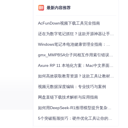
最新内容推荐
AcFunDown视频下载工具完全指南
还在为数字笔记抓狂？这款开源神器让手写批注效率提升300%
Windows笔记本电池健康管理全指南：从根源解决电池损耗问题
gmx_MMPBSA分子间相互作用索引错误的深度诊断与解决
Axure RP 11 本地化方案：Mac中文界面优化与原型设计工具汉化全指南
如何高效获取教育资源？这款工具让教材下载效率提升80%
视频元数据深度编辑：专业技巧与案例
网盘直链下载技术解析与应用指南
如何用DeepSeek-R1推理模型提升复杂任务解决能力：完整指南
5个突破瓶颈技巧：硬件优化工具让你的电脑性能提升30%