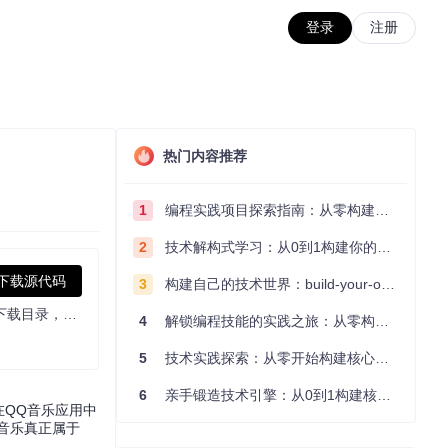
登录
注册
热门内容推荐
1
编程实践项目探索指南：从零构建技术能力体系
2
技术解构式学习：从0到1构建你的编程知识体系
下载源代码
3
构建自己的技术世界：build-your-own-x项目的实践探索指南
QQ音乐QMC格式转换为普通格式(qmcflac转flac，qmc0,qmc3转mp3, mflac,mflac0等转flac)，仅支持macOS，可自动识别到QQ音乐下载目录，默认转换结果存储到~/Music/QMCConvertOutput,可自定义需要转换的文件和输出路径
4
解锁编程技能的实践之旅：从零构建你的技术世界
5
技术实践探索：从零开始构建核心系统的实践指南
6
亲手锻造技术引擎：从0到1构建核心系统的实践指南
能在QQ音乐应用中
让音乐真正属于