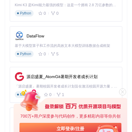
☆
Kimi K3 是Kimi能力最强的模型：这是一个拥有 2.8 万亿参数的混合专家（MoE）模型，具备原生视觉理解能力，并支持 100 万 token 的上下文窗口。
★★
需匹配正确的布
Realtek ALC892/A
0
0
Python
声卡
★★
LC1220
局ID
☆
★★
原生支持AirDrop
BCM94360/BCM9
网卡
★★
DataFlow
4352
和Handoff
★
基于大模型算子和工作流的高效文本大模型训练数据合成框架
实战操作：四步完成EFI制作
0
5
Python
步骤1：获取硬件报告
启动OpCore Simplify后，首先需要生成并导入硬件报告。这
源启盛夏_AtomGit暑期开发者成长计划
一步就像为医生提供详细的体检报告，是后续配置的基础。
「源启盛夏」暑期校园开发者成长计划旨在激活校园开源力量，通过积分激励、认证扶持、资源倾斜等形式，引导高校组织和开发者完成「入驻 — 建项目 — 做贡献 — 获认证 — 得资源」的完整闭环。无论你是想带领社团入驻平台的组织者，还是希望用代码贡献证明自己的开发者，都能在这里找到属于你的成长路径。
0
1
Markdown
图2：OpCore Simplify硬件报告选择界面，显示报告加载状态
和路径信息
操作指南
：
700万+用户深度参与代码创作，更多精彩内容等你共创
py-xiaozhi
Windows用户：直接点击"Export Hardware Report"按钮自
基于Python的Xiaozhi AI，适用于想要完整Xiaozhi体验而无需拥有专用硬件的用户。
立即登录/注册
动生成报告