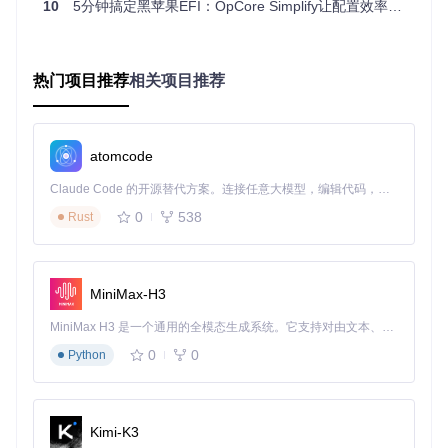
10
5分钟搞定黑苹果EFI：OpCore Simplify让配置效率提升20倍的智能工具
ACPI补丁管理
：自动检测并应用必要的ACPI补丁，解决
电源管理、硬件识别等核心问题，无需手动修改复杂的DS
DT/SSDT文件。
热门项目推荐
相关项目推荐
内核扩展(Kext)配置
：根据硬件自动匹配必要的驱动程
序，包括声卡、网卡、USB控制器等关键组件的驱动。
atomcode
SMBIOS设置
：自动生成最匹配的Mac型号标识，确保系
统正常识别硬件并启用所有功能。
Claude Code 的开源替代方案。连接任意大模型，编辑代码，运行命令，自动验证 — 全自动执行。用 Rust 构建，极致性能。 ｜ An open-source alternative to Claude Code. Connect any LLM, edit code, run commands, and verify changes — autonomously. Built in Rust for speed. Get Started
0
538
硬件支持推荐表
Rust
硬件
推荐
推荐型号
配置要点
类型
指数
★★
MiniMax-H3
需支持AVX2指令
Intel Core i5/i7/i9
★★
CPU
(8代及以上)
集
★
MiniMax H3 是一个通用的全模态生成系统。它支持对由文本、图像、视频和音频组成的多模态上下文进行统一理解，并能生成分辨率高达 2K、时长可达 15 秒的带原生立体声音频的视频。得益于面向任务泛化的系统设计，H3 在预训练阶段就已具备广泛的多模态上下文理解与生成能力，能够出色地执行复杂的多模态指令。
★★
0
0
Python
驱动支持完善，
Intel UHD/Iris Xe
显卡
★★
核显
性能稳定
★
★★
支持UEFI的Intel芯
需关闭Secure Bo
Kimi-K3
主板
★★
片组主板
ot和CSM