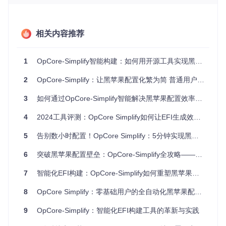
硬件检测界面采用直观的颜色标识系统：绿色对勾表示完美支
持，红色叉号提示不兼容。以检测结果为例，Intel Core i7-10
750H处理器显示支持从macOS High Sierra 10.13到最新的m
acOS Tahoe 26；而NVIDIA GeForce GTX 1650 Ti独立显卡
相关内容推荐
则被标记为不支持，同时系统会自动推荐使用Intel UHD集成
显卡作为替代方案。
1
OpCore-Simplify智能构建：如何用开源工具实现黑苹果EFI效率提升93%？
原创技巧：多显卡系统的优化策略
2
OpCore-Simplify：让黑苹果配置化繁为简 普通用户的OpenCore EFI快速构建方案（5分钟掌握）
如果你的电脑同时拥有独立显卡和集成显卡（如大多数笔记本
电脑），建议在BIOS中禁用独立显卡，仅使用集成显卡运行m
3
如何通过OpCore-Simplify智能解决黑苹果配置效率低下难题
acOS。这种配置不仅能提高系统稳定性，还能显著延长笔记
本电脑的续航时间。
4
2024工具评测：OpCore Simplify如何让EFI生成效率提升70%？（附5个实战技巧）
解析智能配置方案
5
告别数小时配置！OpCore Simplify：5分钟实现黑苹果EFI智能生成革命
完成硬件诊断后，我们需要根据检测结果制定个性化的配置方
6
突破黑苹果配置壁垒：OpCore-Simplify全攻略——从硬件检测到EFI生成的零代码解决方案
案。OpCore Simplify提供了一套完整的智能配置体系，就像
一位经验丰富的工程师为你的硬件量身定制解决方案。
7
智能化EFI构建：OpCore-Simplify如何重塑黑苹果配置体验
核心配置模块解析
8
OpCore Simplify：零基础用户的全自动化黑苹果配置方案
操作系统版本选择
：工具支持从macOS High Sierra到最
9
OpCore-Simplify：智能化EFI构建工具的革新与实践
新的macOS Tahoe 26的全系列版本，系统会根据硬件特
性推荐最合适的版本。