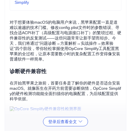
Simplify
对于想要体验macOS的电脑用户来说，黑苹果配置一直是道
难以逾越的技术门槛。修改config.plist文件时的参数错误、寻
找合适ACPI补丁（高级配置与电源接口补丁）的繁琐过程、硬
件兼容性的反复测试——这些问题常常让新手望而却步。今
天，我们将通过"问题诊断→方案解析→实战操作→效果验
证"四个阶段，带你轻松掌握使用OpCore Simplify工具配置黑
苹果的全过程，让原本需要数小时的复杂配置工作变得像安装
普通软件一样简单。
诊断硬件兼容性
在开始黑苹果之旅前，首要任务是了解你的硬件是否适合安装
macOS。就像医生在开药方前需要诊断病情，OpCore Simplif
y的硬件检测功能能全面扫描你的电脑配置，为后续配置提供
科学依据。
图1：OpCore Simplify硬件兼容性检测界面，显示CPU、显卡
登录后查看全文
等核心组件的macOS支持状态