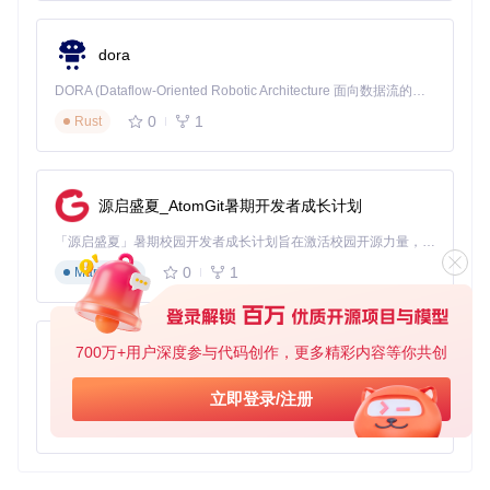
dora
DORA (Dataflow-Oriented Robotic Architecture 面向数据流的机器人架构) 是为 AI 与具身智能机器人打造的高性能开发框架，以数据流范式重构开发逻辑，原生支持分布式部署与端边云协同 —— 无需复杂适配，即可实现一体端到端具身大小脑、VLA等模型部署，无缝衔接感知、推理、控制全链路，让 AI 能力与机器人动作深度融合。 依托 Rust 内核与零拷贝通信技术，它将具身大小脑、VLA等模型推理、多模态数据融合延迟压缩至微秒级，同时兼容 ROS2 生态与国产 AI 芯片，彻底降低具身智能机器人的开发门槛，让分布式部署下的 AI 赋能创新更高效、更灵活。
0
1
Rust
源启盛夏_AtomGit暑期开发者成长计划
「源启盛夏」暑期校园开发者成长计划旨在激活校园开源力量，通过积分激励、认证扶持、资源倾斜等形式，引导高校组织和开发者完成「入驻 — 建项目 — 做贡献 — 获认证 — 得资源」的完整闭环。无论你是想带领社团入驻平台的组织者，还是希望用代码贡献证明自己的开发者，都能在这里找到属于你的成长路径。
0
1
Markdown
700万+用户深度参与代码创作，更多精彩内容等你共创
py-xiaozhi
基于Python的Xiaozhi AI，适用于想要完整Xiaozhi体验而无需拥有专用硬件的用户。
立即登录/注册
0
1
Python