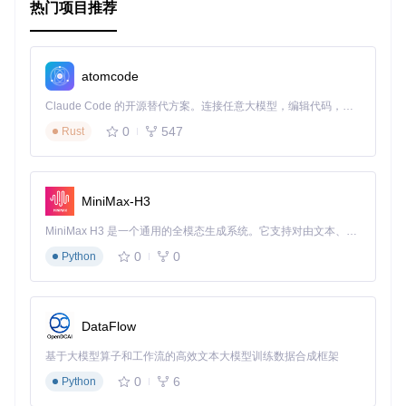
热门项目推荐
atomcode
Claude Code 的开源替代方案。连接任意大模型，编辑代码，运行命令，自动验证 — 全自动执行。用 Rust 构建，极致性能。 ｜ An open-source alternative to Claude Code. Connect any LLM, edit code, run commands, and verify changes — autonomously. Built in Rust for speed. Get Started
0
547
Rust
MiniMax-H3
MiniMax H3 是一个通用的全模态生成系统。它支持对由文本、图像、视频和音频组成的多模态上下文进行统一理解，并能生成分辨率高达 2K、时长可达 15 秒的带原生立体声音频的视频。得益于面向任务泛化的系统设计，H3 在预训练阶段就已具备广泛的多模态上下文理解与生成能力，能够出色地执行复杂的多模态指令。
0
0
Python
DataFlow
基于大模型算子和工作流的高效文本大模型训练数据合成框架
0
6
Python