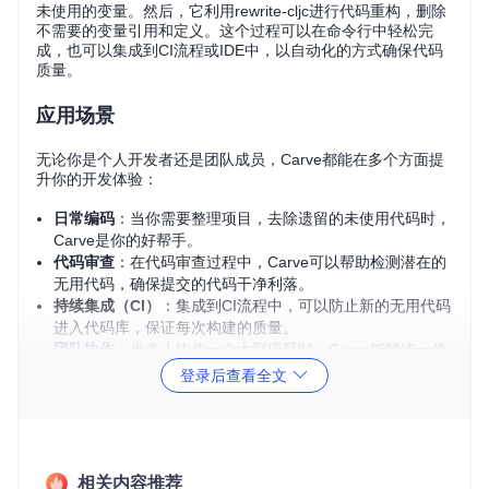
未使用的变量。然后，它利用rewrite-cljc进行代码重构，删除
不需要的变量引用和定义。这个过程可以在命令行中轻松完
成，也可以集成到CI流程或IDE中，以自动化的方式确保代码
质量。
应用场景
无论你是个人开发者还是团队成员，Carve都能在多个方面提
升你的开发体验：
日常编码
：当你需要整理项目，去除遗留的未使用代码时，
Carve是你的好帮手。
代码审查
：在代码审查过程中，Carve可以帮助检测潜在的
无用代码，确保提交的代码干净利落。
持续集成（CI）
：集成到CI流程中，可以防止新的无用代码
进入代码库，保证每次构建的质量。
团队协作
：当多人协作一个大型项目时，Carve能够统一代
码风格，减少由于冗余代码引发的问题。
登录后查看全文
项目特点
智能分析
：基于clj-kondo的分析，准确识别未使用的变量。
相关内容推荐
简单易用
：支持Clojure CLI、Babashka脚本以及Clojure工