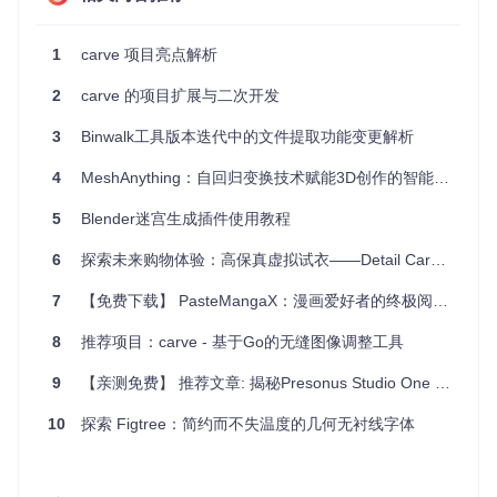
具作为入口，灵活方便。
可配置性强
：提供多种选项，如忽略特定变量、自定义报告
1
carve 项目亮点解析
格式等，满足个性化需求。
交互式操作
：在删除变量前提供确认提示，避免误删重要代
2
carve 的项目扩展与二次开发
码。
CI友好
：能轻松与其他CI系统整合，建立自动化的代码质量
3
Binwalk工具版本迭代中的文件提取功能变更解析
检查。
4
MeshAnything：自回归变换技术赋能3D创作的智能网格生成方案
如果你正在寻找一个能帮你优化Clojure项目、提升代码质量的
工具，那么Carve无疑是值得尝试的选择。立即安装并体验Ca
5
Blender迷宫生成插件使用教程
rve带来的便利吧！
6
探索未来购物体验：高保真虚拟试衣——Detail Carving详尽解析
7
【免费下载】 PasteMangaX：漫画爱好者的终极阅读神器
8
推荐项目：carve - 基于Go的无缝图像调整工具
9
【亲测免费】 推荐文章: 揭秘Presonus Studio One 6.6.1官方音色库，你的创意音乐伙伴！
10
探索 Figtree：简约而不失温度的几何无衬线字体