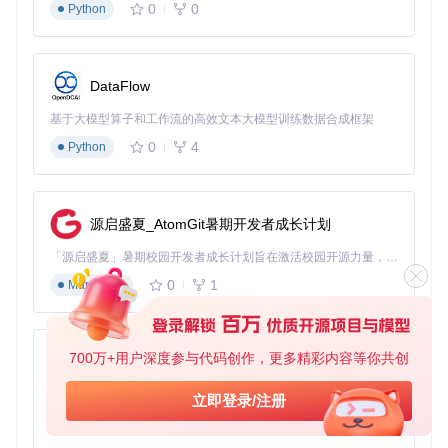
0
0
    inputs[
"resize"
][
0
]

Python
3️⃣ 优化技巧
性能优化
：使用
torch.compile(model)
可提升20-30%推
DataFlow
理速度（需PyTorch 2.0+）
精度提升
：更换"vitpose-large-coco"模型可将关键点平均精
基于大模型算子和工作流的高效文本大模型训练数据合成框架
度(mAP)从0.72提升至0.78
0
4
Python
部署优化
：通过ONNX导出模型可减少40%模型体积，适合
边缘设备部署
价值：四大行业的应用变革
源启盛夏_AtomGit暑期开发者成长计划
医疗康复领域
「源启盛夏」暑期校园开发者成长计划旨在激活校园开源力量，通过积分激励、认证扶持、资源倾斜等形式，引导高校组织和开发者完成「入驻 — 建项目 — 做贡献 — 获认证 — 得资源」的完整闭环。无论你是想带领社团入驻平台的组织者，还是希望用代码贡献证明自己的开发者，都能在这里找到属于你的成长路径。
0
1
在中风患者康复训练中，ViTPose可实时跟踪关节角度变化，
Markdown
当患者动作偏离标准轨迹15°以上时自动触发警报。某康复中
心实测数据显示，结合ViTPose的辅助训练系统使患者康复周
期缩短23%。
700万+用户深度参与代码创作，更多精彩内容等你共创
py-xiaozhi
AR互动场景
基于Python的Xiaozhi AI，适用于想要完整Xiaozhi体验而无需拥有专用硬件的用户。
立即登录/注册
AR试衣应用中，ViTPose能精准捕捉用户体型参数（肩宽、腰
围等误差<2cm），结合虚拟服装模型实现动态贴合效果。相
0
1
Python
比传统体感设备，无需额外硬件支持，普通手机即可运行。