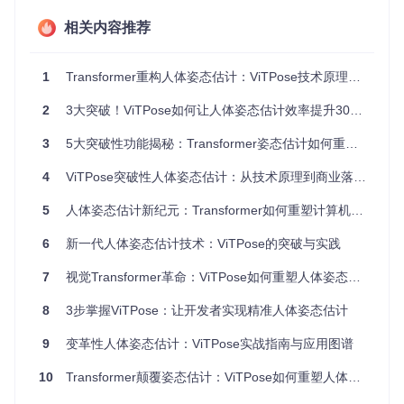
速度
图像分辨率）
ormer优化）
相关内容推荐
遮挡
弱（易受局部特征丢
强（利用全局上下文补
鲁棒
失影响）
全信息）
性
1
Transformer重构人体姿态估计：ViTPose技术原理与实践指南
ViTPose的核心创新在于将视觉Transformer(ViT)作为主干网
2
3大突破！ViTPose如何让人体姿态估计效率提升300%
络，其工作原理可类比为"全景监控系统"：图像被分割为16×1
6的图像块作为"监控摄像头"，每个摄像头持续关注全局画面
3
5大突破性功能揭秘：Transformer姿态估计如何重构计算机视觉领域
（自注意力机制），通过多层信息交互建立关键点间的关联。
这种设计使模型能同时"看到"人体的所有部位，即使部分区域
4
ViTPose突破性人体姿态估计：从技术原理到商业落地实战指南
被遮挡也能通过上下文推断关键点位置。
5
人体姿态估计新纪元：Transformer如何重塑计算机视觉中的动作捕捉技术
实践：从零实现ViTPose姿态估计
6
新一代人体姿态估计技术：ViTPose的突破与实践
1️⃣ 环境准备
7
视觉Transformer革命：ViTPose如何重塑人体姿态估计技术
# 安装核心依赖
8
3步掌握ViTPose：让开发者实现精准人体姿态估计
常见错误排查：若出现"CUDA out of memory"错误，可添
9
变革性人体姿态估计：ViTPose实战指南与应用图谱
加
--no-cache-dir
参数减少内存占用，或使用CPU推
理：
model = VitPoseForKeypointsDetection.from
10
Transformer颠覆姿态估计：ViTPose如何重塑人体关键点检测技术
_pretrained("Tencent/vitpose-base-coco", devi