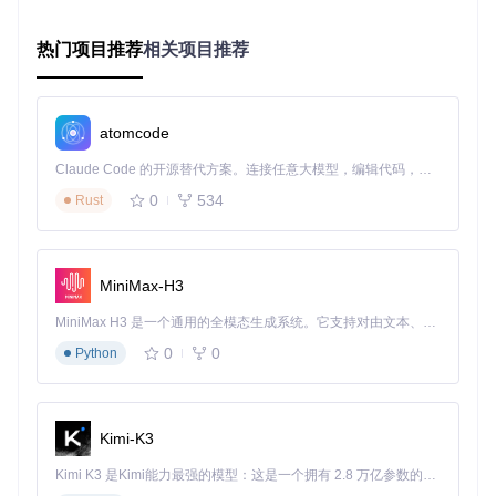
ce_map="cpu")
2️⃣ 核心执行流程
热门项目推荐
相关项目推荐
# 图像加载与预处理
from
 PIL 
import
import
from
 transformers 
import
 VitPoseImageProcessor, VitPoseFor
atomcode
# 加载模型组件
Claude Code 的开源替代方案。连接任意大模型，编辑代码，运行命令，自动验证 — 全自动执行。用 Rust 构建，极致性能。 ｜ An open-source alternative to Claude Code. Connect any LLM, edit code, run commands, and verify changes — autonomously. Built in Rust for speed. Get Started
image_processor = VitPoseImageProcessor.from_pretrained(
"
0
534
Rust
model = VitPoseForKeypointsDetection.from_pretrained(
"Ten
# 图像预处理（自动完成缩放、归一化）
image = Image.
open
(
"sample_person.jpg"
).convert(
"RGB"
)

MiniMax-H3
inputs = image_processor(images=image, return_tensors=
"pt
MiniMax H3 是一个通用的全模态生成系统。它支持对由文本、图像、视频和音频组成的多模态上下文进行统一理解，并能生成分辨率高达 2K、时长可达 15 秒的带原生立体声音频的视频。得益于面向任务泛化的系统设计，H3 在预训练阶段就已具备广泛的多模态上下文理解与生成能力，能够出色地执行复杂的多模态指令。
# 推理计算
import
0
0
Python
with
 torch.no_grad():  
# 关闭梯度计算加速推理
    outputs = model(**inputs)

# 后处理转换为坐标
Kimi-K3
predicted_keypoints = image_processor.post_process_keypoin
    outputs.keypoints, 

Kimi K3 是Kimi能力最强的模型：这是一个拥有 2.8 万亿参数的混合专家（MoE）模型，具备原生视觉理解能力，并支持 100 万 token 的上下文窗口。
    inputs[
"original_sizes"
], 
