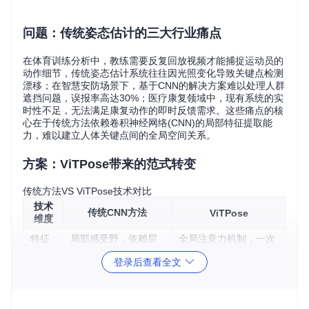
问题：传统姿态估计的三大行业痛点
在体育训练分析中，教练需要反复回放视频才能捕捉运动员的
动作细节，传统姿态估计系统往往因光照变化导致关键点检测
漂移；在智慧安防场景下，基于CNN的解决方案难以处理人群
遮挡问题，误报率高达30%；医疗康复领域中，现有系统的实
时性不足，无法满足康复动作的即时反馈需求。这些痛点的核
心在于传统方法依赖卷积神经网络(CNN)的局部特征提取能
力，难以建立人体关键点间的全局空间关系。
方案：ViTPose带来的范式转变
传统方法VS ViTPose技术对比
技术
传统CNN方法
ViTPose
维度
特征
局部感受野，依赖层
全局注意力机制，一次
提取
级化设计
性捕捉全图关系
登录后查看全文
模型
多阶段流水线（检测
端到端架构，ViT+轻量
结构
→关键点定位）
级解码器
推理
50-100ms/帧（依赖
30-80ms/帧（纯Transf