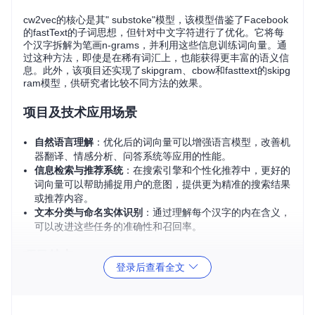
cw2vec的核心是其" substoke"模型，该模型借鉴了Facebook
的fastText的子词思想，但针对中文字符进行了优化。它将每
个汉字拆解为笔画n-grams，并利用这些信息训练词向量。通
过这种方法，即使是在稀有词汇上，也能获得更丰富的语义信
息。此外，该项目还实现了skipgram、cbow和fasttext的skipg
ram模型，供研究者比较不同方法的效果。
项目及技术应用场景
自然语言理解
：优化后的词向量可以增强语言模型，改善机
器翻译、情感分析、问答系统等应用的性能。
信息检索与推荐系统
：在搜索引擎和个性化推荐中，更好的
词向量可以帮助捕捉用户的意图，提供更为精准的搜索结果
或推荐内容。
文本分类与命名实体识别
：通过理解每个汉字的内在含义，
可以改进这些任务的准确性和召回率。
项目特点
登录后查看全文
创新的笔画信息融合
：通过将汉字分解为笔画n-grams，
模型能更好地捕捉到汉字间的细微差异，提高了词向量的
表达力。