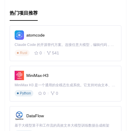
热门项目推荐
atomcode
Claude Code 的开源替代方案。连接任意大模型，编辑代码，运行命令，自动验证 — 全自动执行。用 Rust 构建，极致性能。 ｜ An open-source alternative to Claude Code. Connect any LLM, edit code, run commands, and verify changes — autonomously. Built in Rust for speed. Get Started
0
541
Rust
MiniMax-H3
MiniMax H3 是一个通用的全模态生成系统。它支持对由文本、图像、视频和音频组成的多模态上下文进行统一理解，并能生成分辨率高达 2K、时长可达 15 秒的带原生立体声音频的视频。得益于面向任务泛化的系统设计，H3 在预训练阶段就已具备广泛的多模态上下文理解与生成能力，能够出色地执行复杂的多模态指令。
0
0
Python
DataFlow
基于大模型算子和工作流的高效文本大模型训练数据合成框架