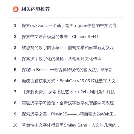
兼容多种模型
：除了 substoke 模型，项目还提供了 skipg
相关内容推荐
ram、cbow 和 fasttext 的实现，便于比较和选择最适合特
定任务的模型。
易用性
：项目提供的预编译二进制文件和简单的运行脚
1
探索cw2vec：一个基于笔画n-gram信息的中文词嵌入工具
本，使得快速测试和实验变得轻松。
丰富的资源
：项目作者提供了中文笔画特征数据，以及用
2
探索中文语言模型的未来：ChineseBERT
于评估词相似度的工具，有助于开发者和研究人员迅速上
手。
3
被忽视的数字阅读革命：霞鹜文楷如何重新定义汉字显示标准
如果你正在寻找一种能够深入挖掘中文字符内涵的方法，或者
4
探索汉字数字化的奥秘：从笔画到文化传承
想要在你的NLP项目中提升词向量的表现，那么cw2vec无疑是
一个值得尝试的选择。立即探索这个项目，开启你的汉字嵌入
5
探秘La Brise：一款古典转现代的输入法引擎革新
之旅吧！
6
颠覆古籍获取方式：BookGet v25.0517让数字人文研究效率提升300%
7
【亲测免费】 探索书法艺术：zi2zi - 利用条件对抗网络学习汉字书写
8
突破汉字学习瓶颈：全新汉字数字化智能学习系统带来的书写革命
9
探索汉字之美：PinyinJS——小巧而强大的Web工具库
10
革命性中文字体得意黑Smiley Sans：人文与几何的完美平衡